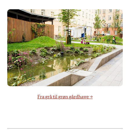
Fra grå til grøn gårdhave →