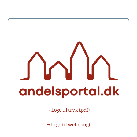
→ Logo til tryk (.pdf)
→ Logo til web (.png)