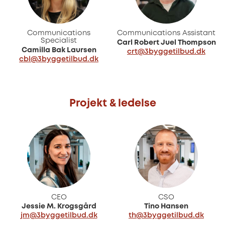
Communications
Communications Assistant
Specialist
Carl Robert Juel Thompson
Camilla Bak Laursen
crt@3byggetilbud.dk
cbl@3byggetilbud.dk
Projekt & ledelse
CEO
CSO
Jessie M. Krogsgård
Tino Hansen
jm@3byggetilbud.dk
th@3byggetilbud.dk