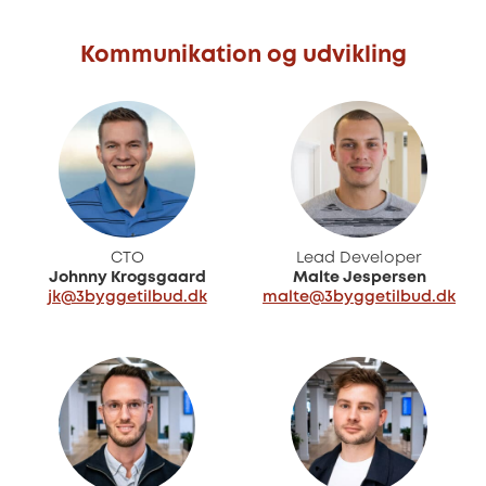
Kommunikation og udvikling
CTO
Lead Developer
Johnny Krogsgaard
Malte Jespersen
jk@3byggetilbud.dk
malte@3byggetilbud.dk