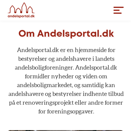
Om
Andelsportal.dk
Andelsportal.dk
er
en
hjemmeside
for
bestyrelser
og
andelshavere
i
landets
andelsboligforeninger.
Andelsportal.dk
formidler
nyheder
og
viden
om
andelsboligmarkedet,
og
samtidig
kan
andelshavere
og
bestyrelser
indhente
tilbud
på
et
renoveringsprojekt
eller
andre
former
for
foreningsopgaver.