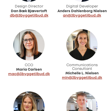
Design Director
Digital Developer
Dan Bæk Bjævertoft
Anders Dahlenborg Nielsen
db@3byggetilbud.dk
an@3byggetilbud.dk
CCO
Communications
Consultant
Maria Carlsen
Michelle L. Nielsen
mac@3byggetilbud.dk
mln@3byggetilbud.dk