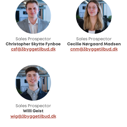
Sales Prospector
Sales Prospector
Christopher Skytte Fynboe
Cecilie Nørgaard Madsen
csf@3byggetilbud.dk
cnm@3byggetilbud.dk
Sales Prospector
Willi Geist
wig@3byggetilbud.dk