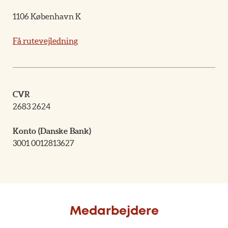
1106 København K
Få rutevejledning
CVR
2683 2624
Konto (Danske Bank)
3001 0012813627
Medarbejdere