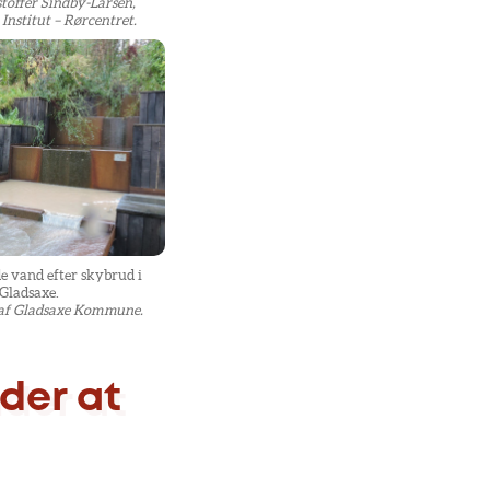
stoffer Sindby-Larsen,
Institut – Rørcentret.
 vand efter skybrud i
Gladsaxe.
t af Gladsaxe Kommune.
der at