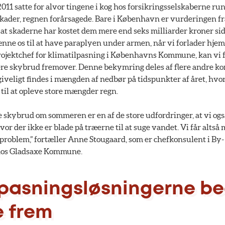
 2011 satte for alvor tingene i kog hos forsikringsselskaberne ru
 skader, regnen forårsagede. Bare i København er vurderingen fr
 at skaderne har kostet dem mere end seks milliarder kroner si
vænne os til at have paraplyen under armen, når vi forlader hjem
ojektchef for klimatilpasning i Københavns Kommune, kan vi 
ere skybrud fremover. Denne bekymring deles af flere andre 
iveligt findes i mængden af nedbør på tidspunkter af året, hvor
til at opleve store mængder regn.
e skybrud om sommeren er en af de store udfordringer, at vi ogs
hvor der ikke er blade på træerne til at suge vandet. Vi får alts
t problem,” fortæller Anne Stougaard, som er chefkonsulent i By-
hos Gladsaxe Kommune.
lpasningsløsningerne b
e frem