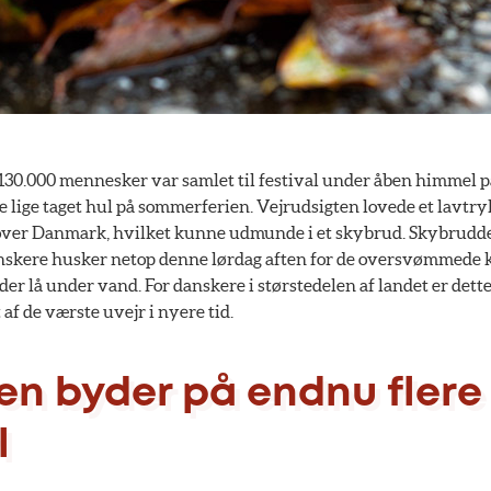
1. 130.000 mennesker var samlet til festival under åben himmel
 lige taget hul på sommerferien. Vejrudsigten lovede et lavtry
 over Danmark, hvilket kunne udmunde i et skybrud. Skybrudd
anskere husker netop denne lørdag aften for de oversvømmede 
er lå under vand. For danskere i størstedelen af landet er dett
f de værste uvejr i nyere tid.
en byder på endnu flere
l