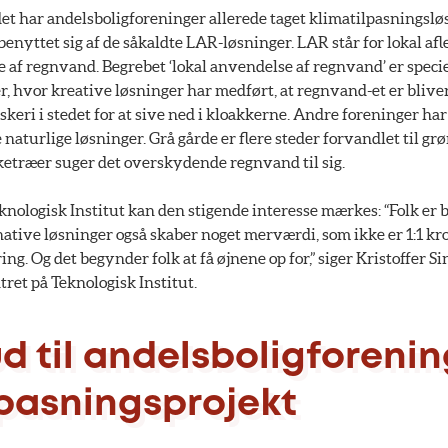
t har andelsboligforeninger allerede taget klimatilpasningsløsn
benyttet sig af de såkaldte LAR-løsninger. LAR står for lokal a
e af regnvand. Begrebet ‘lokal anvendelse af regnvand’ er specie
, hvor kreative løsninger har medført, at regnvand-et er bliver
keri i stedet for at sive ned i kloakkerne. Andre foreninger har
e naturlige løsninger. Grå gårde er flere steder forvandlet til g
ketræer suger det overskydende regnvand til sig.
nologisk Institut kan den stigende interesse mærkes: “Folk er 
ernative løsninger også skaber noget merværdi, som ikke er 1:1 kr
ring. Og det begynder folk at få øjnene op for,” siger Kristoffer 
ret på Teknologisk Institut.
ud til andelsboligforeni
lpasningsprojekt