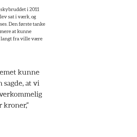
 skybruddet i 2011
ev sat i værk, og
es. Den første tanke
mmere at kunne
langt fra ville være
oblemet kunne
 sagde, at vi
 uoverkommelig
 kroner,“