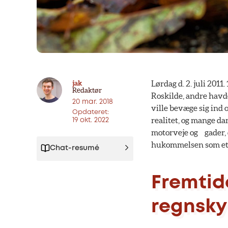
jak
Lørdag d. 2. juli 201
Redaktør
Roskilde, andre havde
20 mar. 2018
ville bevæge sig ind
Opdateret:
realitet, og mange d
19 okt. 2022
motorveje og gader, d
hukommelsen som et a
Chat-resumé
Fremtid
regnsky