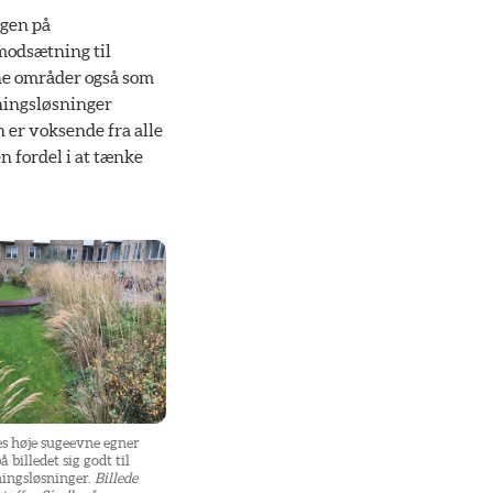
ngen på
modsætning til
nne områder også som
sningsløsninger
 er voksende fra alle
n fordel i at tænke
s høje sugeevne egner
 billedet sig godt til
ningsløsninger.
Billede