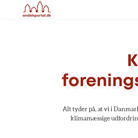
K
forening
Alt
tyder
på,
at
vi
i
Danmar
klimamæssige
udfordrin