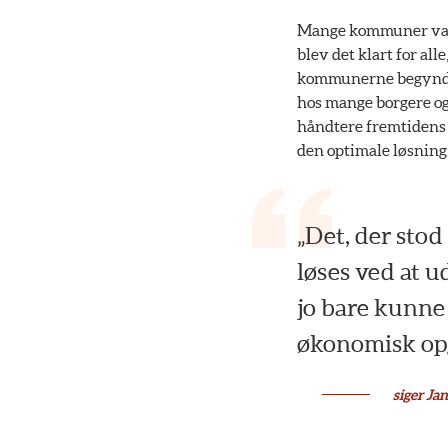
Mange kommuner var a
blev det klart for al
kommunerne begyndte
hos mange borgere og
håndtere fremtidens 
den optimale løsning
„Det, der stod
løses ved at u
jo bare kunne 
økonomisk opga
siger J