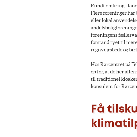
Rundt omkring i lande
Flere foreninger har 
eller lokal anvendels
andelsboligforeninger
foreningens fællesvas
forstand tyet til mer
regnvejrsbede og bir
Hos Rørcentret på Tek
op for, at de her alt
til traditionel kloake
konsulent for Rørcent
Få tilsk
klimati