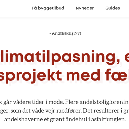
Få byggetilbud
Nyheder
Guides
«
Andelsbolig Nyt
limatilpasning,
sprojekt
med
fæ
k
går
vådere
tider
i
møde.
Flere
andelsboligforenin
ger,
som
det
våde
vejr
medfører.
Det
resulterer
i
g
andelshaverne
et
grønt
åndehul
i
asfaltjunglen.