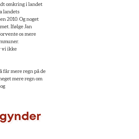
ndt omkring i landet
a landets
den 2010. Og noget
met. Ifølge Jan
forvente os mere
kommuner.
 vi ikke
å får mere regn på de
å meget mere regn om
 og
egynder