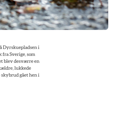
 på Dyrskuepladsen i
k fra Sverige, som
et blev desværre en
kældre, lukkede
e skybrud gået hen i