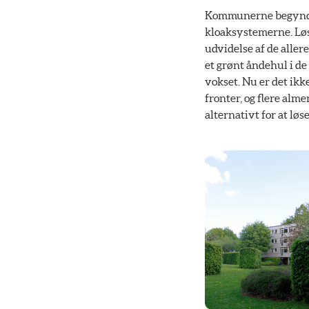
Kommunerne begyndte 
kloaksystemerne. Løs
udvidelse af de alle
et grønt åndehul i d
vokset. Nu er det ikk
fronter, og flere alm
alternativt for at lø