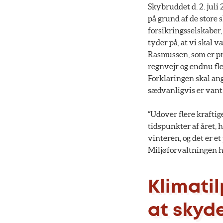
Skybruddet d. 2. juli
på grund af de store
forsikringsselskaber,
tyder på, at vi skal 
Rasmussen, som er pr
regnvejr og endnu fl
Forklaringen skal ang
sædvanligvis er vant 
“Udover flere kraftig
tidspunkter af året, 
vinteren, og det er e
Miljøforvaltningen 
Klimati
at skyd