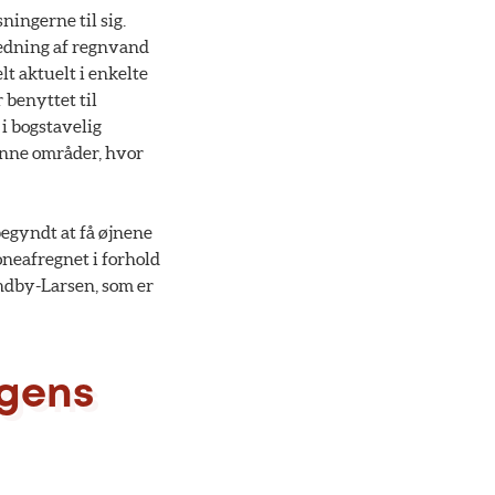
ingerne til sig.
fledning af regnvand
lt aktuelt i enkelte
 benyttet til
 i bogstavelig
rønne områder, hvor
begyndt at få øjnene
oneafregnet i forhold
Sindby-Larsen, som er
ngens