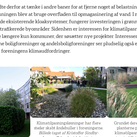
derfor at tænke i andre baner for at fjerne noget af belastni
ningen blev at bruge overfladen til opmagasinering af vand. I 
rede eksisterende kloaksystemer, fungerer investeringen i grø
e trafikerede byområder. Sidenhen er interessen for klimatilpa
e længere kun kommuner, der søsætter nye projekter. Interessen
ene boligforeninger og andelsboligforeninger ser pludselig også e
se foreningens klimaudfordringer.
Klimatilpasningsløsninger har flere
Grundet dere
steder skabt åndehuller i foreningerne.
planterne på
Billede taget af Kristoffer Sindby-
klimatilpas