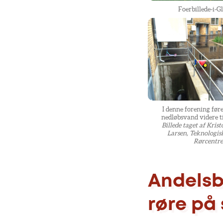
Foerbillede-i-G
I denne forening før
nedløbsvand videre ti
Billede taget af Krist
Larsen, Teknologisk
Rørcentre
Andelsb
røre på 