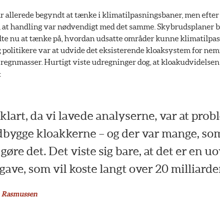
llerede begyndt at tænke i klimatilpasningsbaner, men efter
le, at handling var nødvendigt med det samme. Skybrudsplaner bl
 nu at tænke på, hvordan udsatte områder kunne klimatilpass
 politikere var at udvide det eksisterende kloaksystem for ne
regnmasser. Hurtigt viste udregninger dog, at kloakudvidelsen 
:
 klart, da vi lavede analyserne, var at pr
dbygge kloakkerne – og der var mange, som
gøre det. Det viste sig bare, at det er en
ve, som vil koste langt over 20 milliarder
an Rasmussen