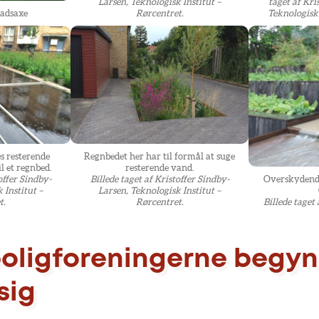
Larsen, Teknologisk Institut –
taget af Kri
ladsaxe
Rørcentret.
Teknologisk 
es resterende
Regnbedet her har til formål at suge
l et regnbed.
resterende vand.
offer Sindby-
Billede taget af Kristoffer Sindby-
Overskydende
 Institut –
Larsen, Teknologisk Institut –
t.
Rørcentret.
Billede tage
oligforeningerne begyn
sig