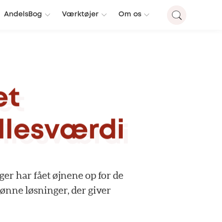
AndelsBog
Værktøjer
Om os
et
llesværdi
ger
har
fået
øjnene
op
for
de
rønne
løsninger,
der
giver