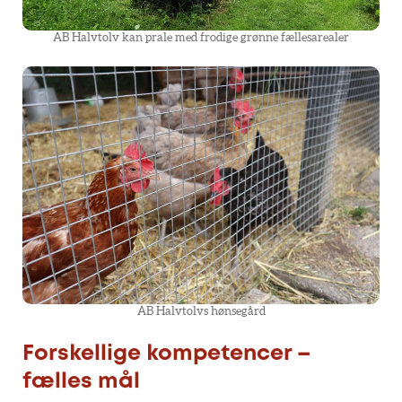
AB Halvtolv kan prale med frodige grønne fællesarealer
AB Halvtolvs hønsegård
Forskellige kompetencer –
fælles mål