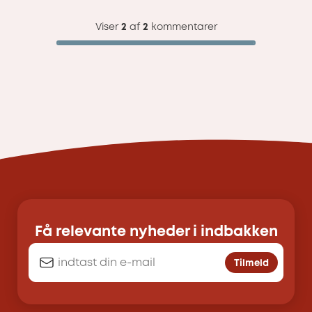
Viser
2
af
2
kommentarer
Få relevante nyheder i indbakken
Tilmeld