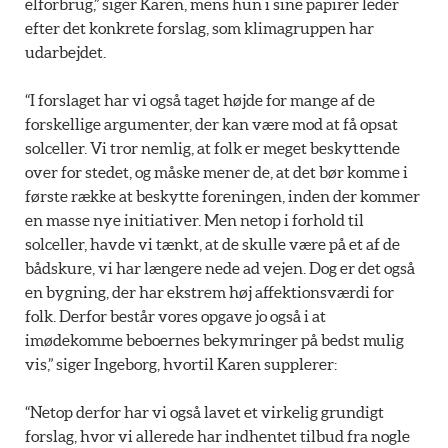
elforbrug,” siger Karen, mens hun i sine papirer leder
efter det konkrete forslag, som klimagruppen har
udarbejdet.
“I forslaget har vi også taget højde for mange af de
forskellige argumenter, der kan være mod at få opsat
solceller. Vi tror nemlig, at folk er meget beskyttende
over for stedet, og måske mener de, at det bør komme i
første række at beskytte foreningen, inden der kommer
en masse nye initiativer. Men netop i forhold til
solceller, havde vi tænkt, at de skulle være på et af de
bådskure, vi har længere nede ad vejen. Dog er det også
en bygning, der har ekstrem høj affektionsværdi for
folk. Derfor består vores opgave jo også i at
imødekomme beboernes bekymringer på bedst mulig
vis,” siger Ingeborg, hvortil Karen supplerer:
“Netop derfor har vi også lavet et virkelig grundigt
forslag, hvor vi allerede har indhentet tilbud fra nogle