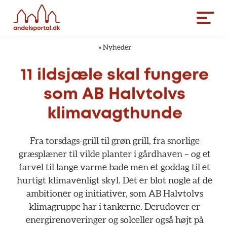
«
Nyheder
11
ildsjæle
skal
fungere
som
AB
Halvtolvs
klimavagthunde
Fra
torsdags-grill
til
grøn
grill,
fra
snorlige
græsplæner
til
vilde
planter
i
gårdhaven
–
og
et
farvel
til
lange
varme
bade
men
et
goddag
til
et
hurtigt
klimavenligt
skyl.
Det
er
blot
nogle
af
de
ambitioner
og
initiativer,
som
AB
Halvtolvs
klimagruppe
har
i
tankerne.
Derudover
er
energirenoveringer
og
solceller
også
højt
på