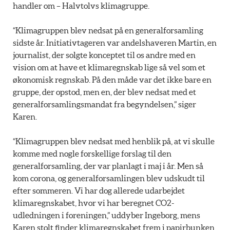
handler om – Halvtolvs klimagruppe.
“Klimagruppen blev nedsat på en generalforsamling
sidste år. Initiativtageren var andelshaveren Martin, en
journalist, der solgte konceptet til os andre med en
vision om at have et klimaregnskab lige så vel som et
økonomisk regnskab. På den måde var det ikke bare en
gruppe, der opstod, men en, der blev nedsat med et
generalforsamlingsmandat fra begyndelsen,” siger
Karen.
“Klimagruppen blev nedsat med henblik på, at vi skulle
komme med nogle forskellige forslag til den
generalforsamling, der var planlagt i maj i år. Men så
kom corona, og generalforsamlingen blev udskudt til
efter sommeren. Vi har dog allerede udarbejdet
klimaregnskabet, hvor vi har beregnet CO2-
udledningen i foreningen,” uddyber Ingeborg, mens
Karen stolt finder klimaregnskabet frem i papirbunken.