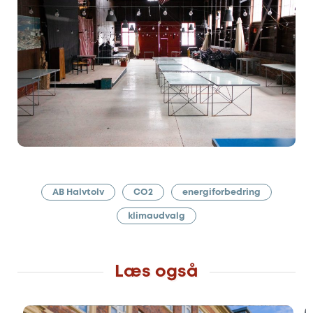
AB Halvtolv
CO2
energiforbedring
klimaudvalg
Læs også