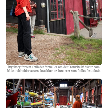
Ingeborg forrest i billedet fortæller om det ikoniske bådskur, som
både indeholder sauna, kajakker og fungerer som fælles festlokale.