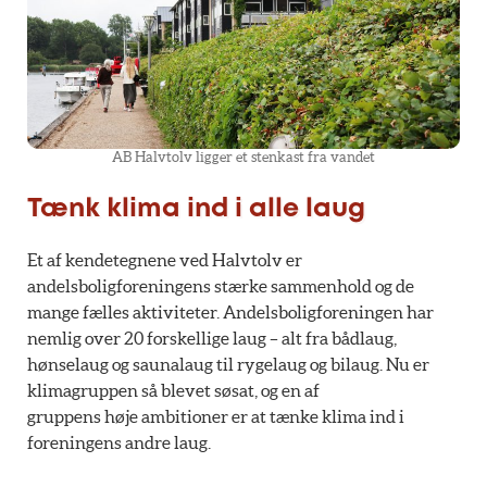
AB Halvtolv ligger et stenkast fra vandet
Tænk klima ind i alle laug
Et af kendetegnene ved Halvtolv er
andelsboligforeningens stærke sammenhold og de
mange fælles aktiviteter. Andelsboligforeningen har
nemlig over 20 forskellige laug – alt fra bådlaug,
hønselaug og saunalaug til rygelaug og bilaug. Nu er
klimagruppen så blevet søsat, og en af
gruppens høje ambitioner er at tænke klima ind i
foreningens andre laug.