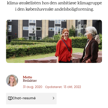
klima-ønskelisten
hos
den
ambitiøse
klimagruppe
i
den
københavnske
andelsboligforening.
Mette
Redaktør
31 aug. 2020
13 okt. 2022
Opdateret:
Chat-resumé