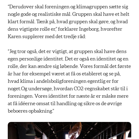
“Derudover skal foreningen og klimagruppen sætte sig
nogle gode og realistiske mål. Gruppen skal have et helt
klart formål. Tænk på, hvad gruppen skal gøre, og hvad
dens vigtigste rolle er,” forklarer Ingeborg, hvorefter
Karen supplerer med det tredje råd:
“Jeg tror også, det er vigtigt, at gruppen skal have dens
egen personlige identitet. Det er også en identitet og en
rolle, der kan ændre sig løbende. Vores formål det første
år har for eksempel været at få os etableret og se på,
hvad klima i andelsboligforeningen egentlig er for
noget.Og undersøge, hvordan CO2-regnskabet står til i
foreningen. Vores identitet for næste år er måske mere
at få idéerne omsat til handling og sikre os de øvrige
beboeres opbakning.”