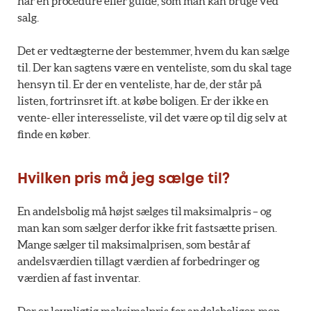
har en procedure eller guide, som man kan bruge ved
salg.
Det er vedtægterne der bestemmer, hvem du kan sælge
til. Der kan sagtens være en venteliste, som du skal tage
hensyn til. Er der en venteliste, har de, der står på
listen, fortrinsret ift. at købe boligen. Er der ikke en
vente- eller interesseliste, vil det være op til dig selv at
finde en køber.
Hvilken pris må jeg sælge til?
En andelsbolig må højst sælges til maksimalpris – og
man kan som sælger derfor ikke frit fastsætte prisen.
Mange sælger til maksimalprisen, som består af
andelsværdien tillagt værdien af forbedringer og
værdien af fast inventar.
Der er lovpligtig maksimalpris for andelsboliger, men