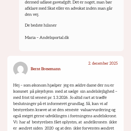
dermed udløse gaveafgift. Det er noget, man bør 
afklare med Skat eller en advokat inden man går 
den vej.
De bedste hilsner
Maria – Andelsportal.dk
2. december 2025
Bernt Bresemann
Hej – som økonom hjælper  jeg en ældre dame der nu er 
kommet  på plejehjem  med at sælge  sin andelslejlighed – 
med frist til senest pr. 1.3.2026. Jo altid rart at træffe 
beslutninger på et informeret grundlag. Så, kan vi af 
bestyrelsen kræve at se den seneste  valuarvurdering og 
også meget gerne udviklingen i foreningens andelskrone. 
Vi  har af  bestyrelsen fået oplystm, at  andelkronen  ikke 
er  ændret siden  2020  og at den  ikke forventes ændret 