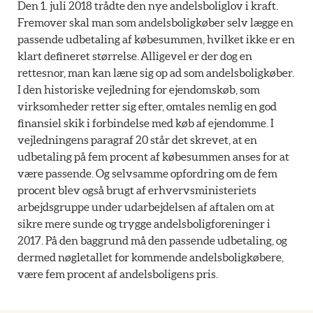
Den 1. juli 2018 trådte den nye andelsboliglov i kraft.
Fremover skal man som andelsboligkøber selv lægge en
passende udbetaling af købesummen, hvilket ikke er en
klart defineret størrelse.
Alligevel er der dog en
rettesnor, man kan læne sig op ad som andelsboligkøber.
I den historiske vejledning for ejendomskøb, som
virksomheder retter sig efter, omtales nemlig en god
finansiel skik i forbindelse med køb af ejendomme. I
vejledningens paragraf 20 står det skrevet, at en
udbetaling på fem procent af købesummen anses for at
være passende. Og selvsamme opfordring om de fem
procent blev også brugt af erhvervsministeriets
arbejdsgruppe under udarbejdelsen af aftalen om at
sikre mere sunde og trygge andelsboligforeninger i
2017. På den baggrund må den passende udbetaling, og
dermed nøgletallet for kommende andelsboligkøbere,
være fem procent af andelsboligens pris.