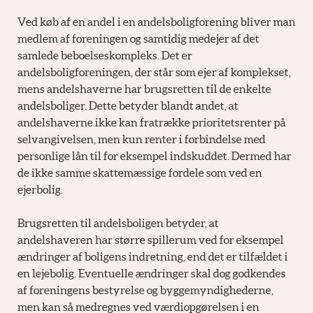
Ved køb af en andel i en andelsboligforening bliver man
medlem af foreningen og samtidig medejer af det
samlede beboelseskompleks. Det er
andelsboligforeningen, der står som ejer af komplekset,
mens andelshaverne har brugsretten til de enkelte
andelsboliger. Dette betyder blandt andet, at
andelshaverne ikke kan fratrække prioritetsrenter på
selvangivelsen, men kun renter i forbindelse med
personlige lån til for eksempel indskuddet. Dermed har
de ikke samme skattemæssige fordele som ved en
ejerbolig.
Brugsretten til andelsboligen betyder, at
andelshaveren har større spillerum ved for eksempel
ændringer af boligens indretning, end det er tilfældet i
en lejebolig. Eventuelle ændringer skal dog godkendes
af foreningens bestyrelse og byggemyndighederne,
men kan så medregnes ved værdiopgørelsen i en