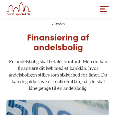
«
Guides
Finansiering
af
andelsbolig
En
andelsbolig
skal
betales
kontant.
Men
du
kan
finansiere
dit
køb
med
et
banklån,
hvor
andelsboligen
stilles
som
sikkerhed
for
lånet.
Du
kan
dog
ikke
lave
et
realkreditlån,
når
du
skal
låne
penge
til
en
andelsbolig.