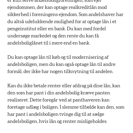
er kun selve andelsboligforeningen, som ejer
ejendommen, der kan optage realkreditlån mod
sikkerhed i foreningens ejendom. Som andelshaver har
du altså udelukkende mulighed for at optage lån i et
pengeinstitut eller en bank. Du kan med fordel
undersøge markedet og den rente du kan få
andelsboliglånet til i mere end en bank.
Du kan optage lån til køb og til modernisering af
andelsboligen, men du kan også optage lån til andre
formål, der ikke har nogen tilknytning til andelen.
Kan du ikke betale renter eller afdrag på dine lån, kan
den som har pant i din andelsbolig kræve panten
realiseret. Dette foregår ved at panthaveren kan
foretage udlæg i boligen. I slemme tilfælde kan den, som
har pant i andelsboligen tvinge dig til at sælge
andelsboligen, hvis lån og renter misligeholdes.