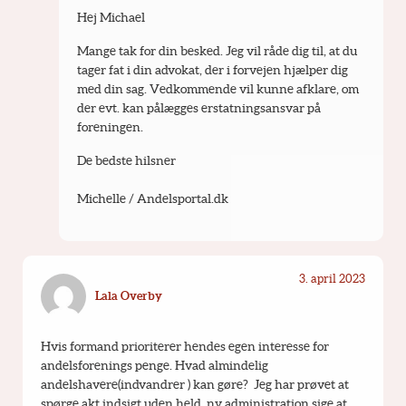
Hej Michael
Mange tak for din besked. Jeg vil råde dig til, at du 
tager fat i din advokat, der i forvejen hjælper dig 
med din sag. Vedkommende vil kunne afklare, om 
der evt. kan pålægges erstatningsansvar på 
foreningen. 
De bedste hilsner
Michelle / Andelsportal.dk
3. april 2023
Lala Overby
Hvis formand prioriterer hendes egen interesse for 
andelsforenings penge. Hvad almindelig  
andelshavere(indvandrer ) kan gøre?  Jeg har prøvet at 
spørge akt indsigt uden held. ny administration sige at 