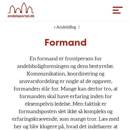
«
AndelsBog
|
Formand
En
formand
er
frontperson
for
andelsboligforeningen
og
dens
bestyrelse.
Kommunikation,
koordinering
og
ansvarsfordeling
er
nogle
af
de
opgaver,
formanden
står
for.
Mange
kan
derfor
tro,
at
formanden
skal
have
erfaring
inden
for
eksempelvis
ledelse.
Men
faktisk
er
formandsposten
slet
ikke
så
kompleks
og
erfaringskrævende,
som
mange
tror.
Læs
med
her
og
bliv
klogere
på,
hvad
det
indebærer
at