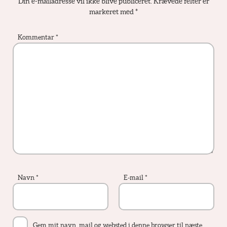
Din e-mailadresse vil ikke blive publiceret.
Krævede felter er
markeret med
*
Kommentar
*
Navn
*
E-mail
*
Gem mit navn, mail og websted i denne browser til næste