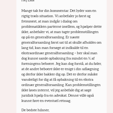
Hej Lala
Mange tak for din kommentar. Det lyder som en 
rigtig træls situation. Vi anbefaler jo først og 
fremmest, at man indgår i dialog om 
problematikken parterne imellem, og hjælper dette 
ikke, anbefaler vi, at man tager problemstillingen 
op på en generalforsamling. Er næste 
generalforsamling først sat til at skulle afholdes om 
lang tid, kan man forsøge at indkalde til en 
ekstraordinær generalforsamling – her skal man 
dog kunne samle opbakning fra mindst en ¼ af 
foreningens beboere. Jeg kan dog forstå, at du føler, 
at de andre beboere ikke er enige i din udlægning 
og derfor ikke bakker dig op. Det er derfor måske 
vanskeligt for dig at få opbakning til en ekstra 
ordinær generalforsamling. Kan problemstillingen 
ikke løses internt, vil jeg anbefale dig at søge 
juridisk hjælp fra en advokat. Denne ville også 
kunne føre en eventuel retssag.
De bedste hilsner,