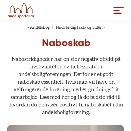
«
AndelsBog
|
Nødvendig fakta og viden
›
Naboskab
Nabostridigheder
har
en
stor
negativ
effekt
på
livskvaliteten
og
fællesskabet
i
andelsboligforeningen.
Derfor
er
et
godt
naboskab
essentielt,
hvis
man
vil
have
en
velfungerende
forening
med
et
gnidningsfrit
samarbejde.
Læs
med
her
og
få
de
bedste
råd
til,
hvordan
du
bidrager
positivt
til
naboskabet
i
din
andelsboligforening.