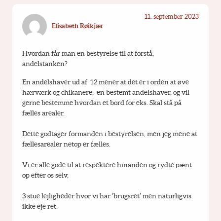
11. september 2023
Elisabeth Røikjær
Hvordan får man en bestyrelse til at forstå, 
andelstanken?
En andelshaver ud af  12 mener at det er i orden at øve 
hærværk og chikanere,  en bestemt andelshaver, og vil 
gerne bestemme hvordan et bord for eks. Skal stå på 
fælles arealer.
Dette godtager formanden i bestyrelsen, men jeg mene at 
fællesarealer netop er fælles.
Vi er alle gode til at respektere hinanden og rydte pænt 
op efter os selv,
3 stue lejligheder hvor vi har ‘brugsret’ men naturligvis 
ikke eje ret.