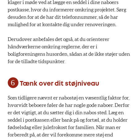
klager i møde ved at lægge en seddel i dine naboers
postkasse, hvor du informerer omkring projektet. Sørg
desuden for at de har dit telefonnummer, så de har
mulighed for at kontakte dig under renoveringen.
Derudover anbefales det også, at du orienterer
håndværkerne omkring reglerne, der er i
boligforeningens husorden, sådan at de ikke støjer uden
for de tilladte tidspunkter.
Tænk over dit støjniveau
Som tidligere nævnt er nabostøj en væsentlig faktor for,
hvorvidt beboere føler de har nogle gode naboer. Derfor
er det vigtigt, at du sætter dig i din nabos sted. Læg en
seddel i postkassen eller bank på og fortæl, at du holder
fødselsdag eller julefrokost for familien. Når man er
forberedt på, at der vil forekomme mere støj end