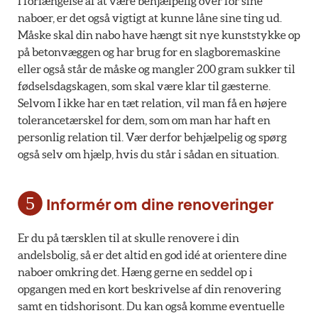
I forlængelse af at være behjælpelig over for sine
naboer, er det også vigtigt at kunne låne sine ting ud.
Måske skal din nabo have hængt sit nye kunststykke op
på betonvæggen og har brug for en slagboremaskine
eller også står de måske og mangler 200 gram sukker til
fødselsdagskagen, som skal være klar til gæsterne.
Selvom I ikke har en tæt relation, vil man få en højere
tolerancetærskel for dem, som om man har haft en
personlig relation til. Vær derfor behjælpelig og spørg
også selv om hjælp, hvis du står i sådan en situation.
Informér om dine renoveringer
Er du på tærsklen til at skulle renovere i din
andelsbolig, så er det altid en god idé at orientere dine
naboer omkring det. Hæng gerne en seddel op i
opgangen med en kort beskrivelse af din renovering
samt en tidshorisont. Du kan også komme eventuelle