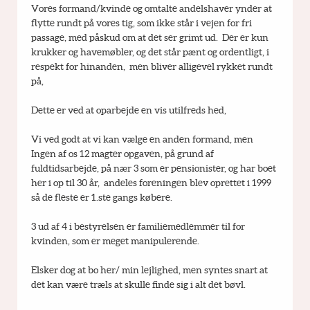
Vores formand/kvinde og omtalte andelshaver ynder at 
flytte rundt på vores tig, som ikke står i vejen for fri 
passage, med påskud om at det ser grimt ud.  Der er kun 
krukker og havemøbler, og det står pænt og ordentligt, i 
respekt for hinanden,  men bliver alligevel rykket rundt 
på,
Dette er ved at oparbejde en vis utilfreds hed,
Vi ved godt at vi kan vælge en anden formand, men 
Ingen af os 12 magter opgaven, på grund af 
fuldtidsarbejde, på nær 3 som er pensionister, og har boet 
her i op til 30 år,  andeles foreningen blev oprettet i 1999 
så de fleste er 1.ste gangs købere.
3 ud af 4 i bestyrelsen er familiemedlemmer til for 
kvinden, som er meget manipulerende.
Elsker dog at bo her/ min lejlighed, men syntes snart at 
det kan være træls at skulle finde sig i alt det bøvl.