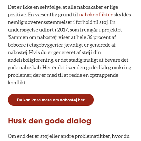
Det er ikke en selvfølge, at alle naboskaber er lige
positive. En væsentlig grund til
nabokonflikter
skyldes
nemlig uoverensstemmelser i forhold til støj. En
undersøgelse udført i 2017, som fremgår i projektet
‘Sammen om nabostøj’, viser at hele 36 procent af
beboere i etagebyggerier jævnligt er generede af
nabostøj. Hvis du er genereret af støj i din
andelsboligforening, er det stadig muligt at bevare det
gode naboskab. Her er det især den gode dialog omkring
problemer, der er med til at redde en optrappende
konflikt.
Du kan læse mere om nabostøj her
Husk den gode dialog
Om end det er støj eller andre problematikker, hvor du