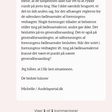
mene, at de simpelthen ikke har ret til at rykke 
rundt på jeres ting. Har I ikke særskilt brugsret, er 
det en lidt anden sag, for der afhænger reglerne for 
de udendørs fællesarealer af foreningens 
vedtægter. Nogle foreninger tillader at beboerne 
stiller ting på fællesarealerne, andre gør ikke. Det 
besluttes på en generalforsamling. Det er også på 
generalforsamlingen, at udformningen af 
foreningens fællesarealer besluttes. Står der intet i 
foreningens vedtægter ift. ting på fællesarealerne 
kunne det være et punkt på næste 
generalforsamling?
Jeg håber, at I får løst situationen.
De bedste hilsner
Michelle / Andelsportal.dk
Viser
2
af
2
kommentarer