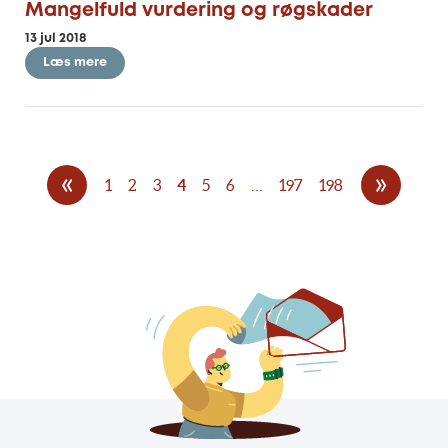
Mangelfuld vurdering og røgskader
13 jul 2018
Læs mere
«
»
1
2
3
4
5
6
…
197
198