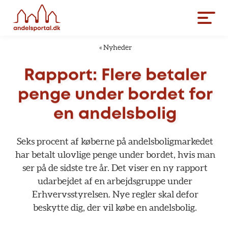
«
Nyheder
Rapport:
Flere
betaler
penge
under
bordet
for
en
andelsbolig
Seks
procent
af
køberne
på
andelsboligmarkedet
har
betalt
ulovlige
penge
under
bordet,
hvis
man
ser
på
de
sidste
tre
år.
Det
viser
en
ny
rapport
udarbejdet
af
en
arbejdsgruppe
under
Erhvervsstyrelsen.
Nye
regler
skal
defor
beskytte
dig,
der
vil
købe
en
andelsbolig.