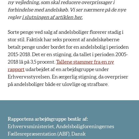
ny vejledning, som skal reducere overprissager i
forbindelse med andelskøb. Vi ser nærmere på de nye
regler
i slutningen af artiklen her.
Sorte penge ved salg af andelsboliger florerer stadig i
stor stil. Faktisk har seks procent af andelskøberne
betalt penge under bordet for en andelsbolig i perioden
2015-2018. Det er en stigning, da tallet i perioden 2005-
2018 lå på 3,5 procent.
Tallene stammer fra en ny
rapport
udarbejdet af en arbejdsgruppe under
Erhvervsstyrelsen. En ærgerlig stigning, da overpriser
på andelsboliger både er ulovlige og strafbare.
Rapportens arbejdsgruppe består af:
Erhvervsministeriet, Andelsboligforeningernes
Fællesrepræsentation (ABF), Dansk