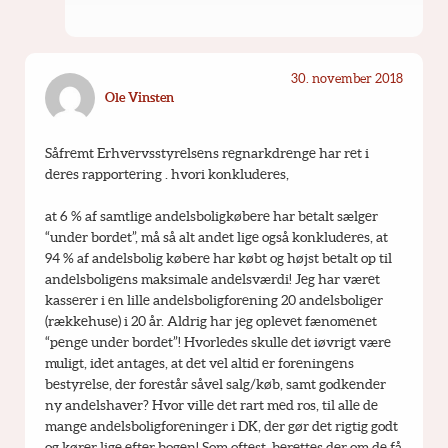
30. november 2018
Ole Vinsten
Såfremt Erhvervsstyrelsens regnarkdrenge har ret i 
deres rapportering . hvori konkluderes,
at 6 % af samtlige andelsboligkøbere har betalt sælger 
“under bordet”, må så alt andet lige også konkluderes, at 
94 % af andelsbolig købere har købt og højst betalt op til 
andelsboligens maksimale andelsværdi! Jeg har været 
kasserer i en lille andelsboligforening 20 andelsboliger 
(rækkehuse) i 20 år. Aldrig har jeg oplevet fænomenet 
“penge under bordet”! Hvorledes skulle det iøvrigt være 
muligt, idet antages, at det vel altid er foreningens 
bestyrelse, der forestår såvel salg/køb, samt godkender 
ny andelshaver? Hvor ville det rart med ros, til alle de 
mange andelsboligforeninger i DK, der gør det rigtig godt 
og kører lige efter bogen! Som oftest, berettes der om de få 