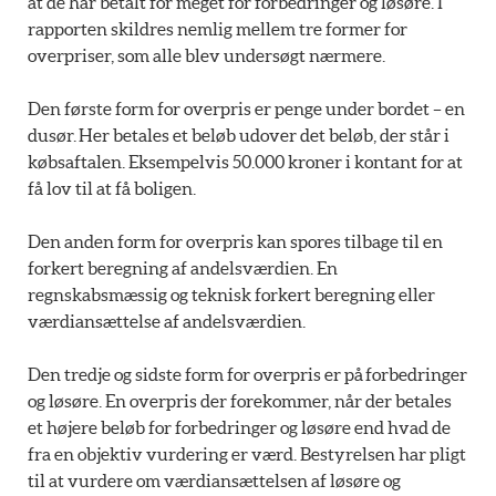
at de har betalt for meget for forbedringer og løsøre. I
rapporten skildres nemlig mellem tre former for
overpriser, som alle blev undersøgt nærmere.
Den første form for overpris er penge under bordet – en
dusør. Her betales et beløb udover det beløb, der står i
købsaftalen. Eksempelvis 50.000 kroner i kontant for at
få lov til at få boligen.
Den anden form for overpris kan spores tilbage til en
forkert beregning af andelsværdien. En
regnskabsmæssig og teknisk forkert beregning eller
værdiansættelse af andelsværdien.
Den tredje og sidste form for overpris er på forbedringer
og løsøre. En overpris der forekommer, når der betales
et højere beløb for forbedringer og løsøre end hvad de
fra en objektiv vurdering er værd. Bestyrelsen har pligt
til at vurdere om værdiansættelsen af løsøre og