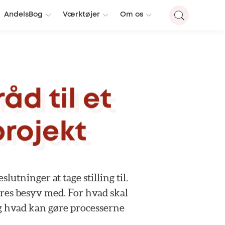
AndelsBog
Værktøjer
Om os
råd
til
et
rojekt
eslutninger
at
tage
stilling
til.
res
besyv
med.
For
hvad
skal
g
hvad
kan
gøre
processerne