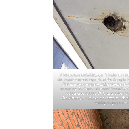
3. Rødbrune udfældninger “Finder du rød
det typisk være et tegn på, at der foregår
Det kræver nærmere undersøgelse, da d
armering, der bærer altanen,” fortæller U
altanen er fra før 1970 eller over 50
altaneftersyn – uanset altantypen – da de
tydelige tegn på ren