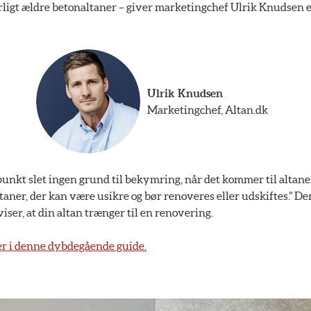
rligt ældre betonaltaner – giver marketingchef Ulrik Knudsen et 
Ulrik Knudsen
Marketingchef, Altan.dk
nkt slet ingen grund til bekymring, når det kommer til altaner
aner, der kan være usikre og bør renoveres eller udskiftes.” De
iser, at din altan trænger til en renovering.
ner i denne dybdegående guide.