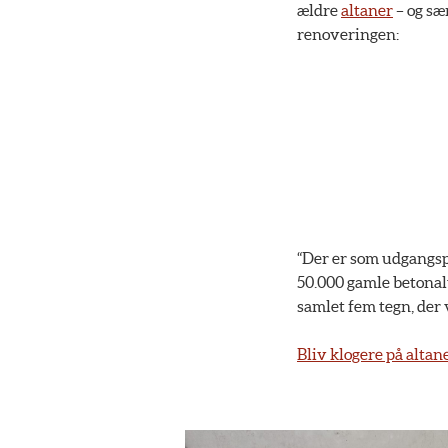
ældre
altaner
– og sæ
renoveringen:
“Der er som udgangspu
50.000 gamle betonalt
samlet fem tegn, der v
Bliv klogere på alta