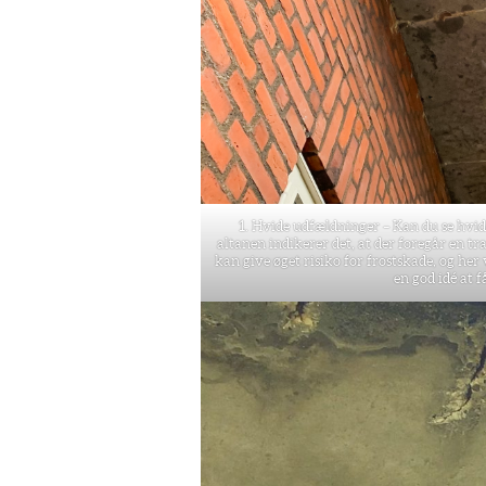
1. Hvide udfældninger – Kan du se hvi
altanen indikerer det, at der foregår en t
kan give øget risiko for frostskade, og he
en god idé at f