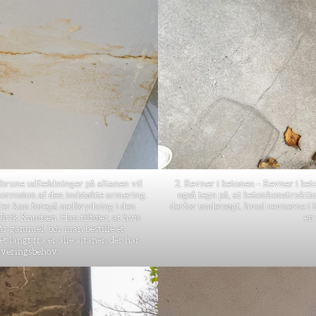
brune udfældninger på altanen vil
2. Revner i betonen – Revner i be
 korrosion af den indstøbte armering.
også tegn på, at betonkonstrukti
er kan foregå nedbrydning i den
derfor undersøgt, hvad revnerne i 
lrik Knudsen. Han tilføjer, at hvis
en
 år gammel, bør man bestille et
t langt fra er alle altaner, der har
overingsbehov.