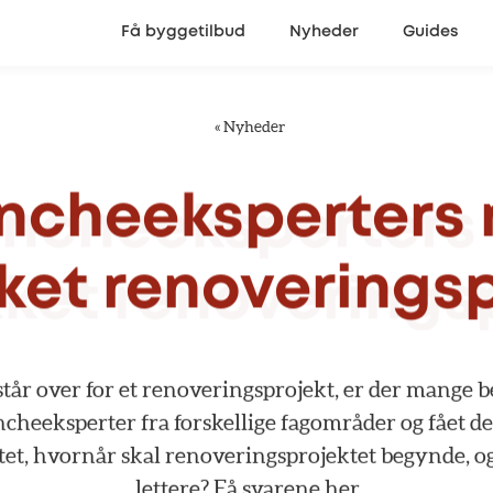
Få byggetilbud
Nyheder
Guides
«
Nyheder
ncheeksperters
ket
renoveringsp
står
over
for
et
renoveringsprojekt,
er
der
mange
b
ncheeksperter
fra
forskellige
fagområder
og
fået
de
tet,
hvornår
skal
renoveringsprojektet
begynde,
o
lettere?
Få
svarene
her.