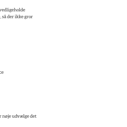
 vedligeholde
, så der ikke gror
ce
r nøje udvælge det