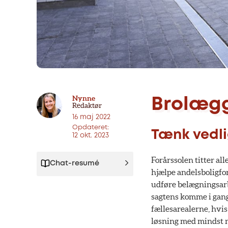
Nynne
Brolægg
Redaktør
16 maj 2022
Opdateret:
Tænk vedli
12 okt. 2023
Forårssolen titter al
Chat-resumé
hjælpe andelsboligfo
udføre belægningsarbe
sagtens komme i gang 
fællesarealerne, hvi
løsning med mindst m