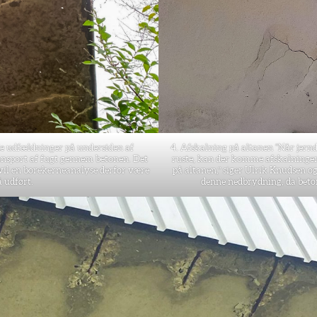
de udfældninger på undersiden af
4. Afskalning på altanen “Når jernd
ransport af fugt gennem betonen. Det
ruste, kan der komme afskalninger 
r vil en borekerneanalyse derfor være
på altanen,” siger Ulrik Knudsen og
å udført.
denne nedbrydning, da beto