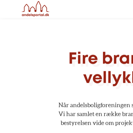
Fire
bra
vellyk
Når
andelsboligforeningen
Vi
har
samlet
en
række
bra
bestyrelsen
vide
om
projek