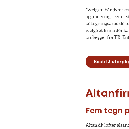
“Vælg en håndværker,
opgradering. Der er s
belægningsarbejde på 
vælge et firma der kan
brolægger fra T.R. En
Bestil 3 uforp
Altanfi
Fem tegn 
Altan.dk løfter altan