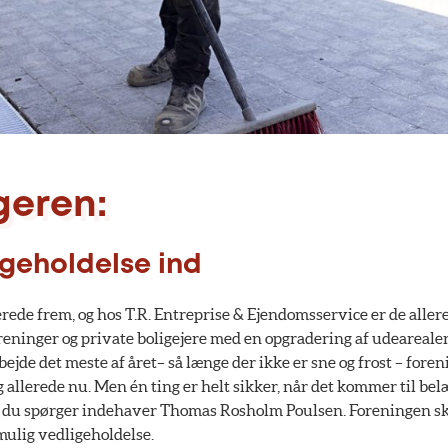
eren:
geholdelse ind
lerede frem, og hos T.R. Entreprise & Ejendomsservice er de aller
reninger og private boligejere med en opgradering af udeareale
jde det meste af året– så længe der ikke er sne og frost – foren
allerede nu. Men én ting er helt sikker, når det kommer til be
s du spørger indehaver Thomas Rosholm Poulsen. Foreningen sk
ulig vedligeholdelse.