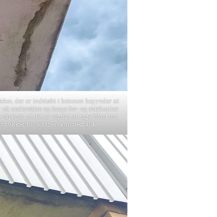
elen, der er indstøbt i betonen begynder at
på undersiden og langs for- og sidekanter
 påpeger, at det er vigtigt at tage hånd om
nstykker for altanen kan nedfalde.