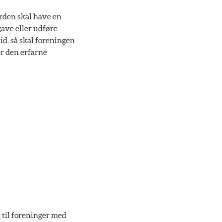
ården skal have en
gave eller udføre
id, så skal foreningen
ter den erfarne
 til foreninger med