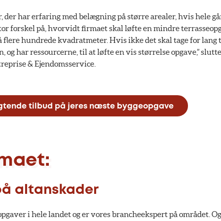
 der har erfaring med belægning på større arealer, hvis hele g
tor forskel på, hvorvidt firmaet skal løfte en mindre terrasseop
flere hundrede kvadratmeter. Hvis ikke det skal tage for lang t
, og har ressourcerne, til at løfte en vis størrelse opgave,” slut
treprise & Ejendomsservice.
ligtende tilbud på jeres næste byggeopgave
rmaet:
på altanskader
opgaver i hele landet og er vores brancheekspert på området. Og