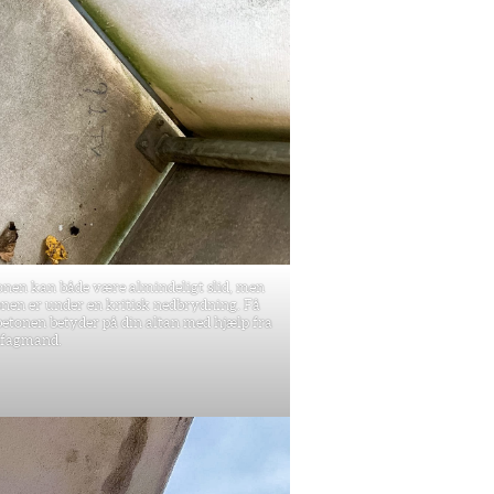
tonen kan både være almindeligt slid, men
onen er under en kritisk nedbrydning. Få
betonen betyder på din altan med hjælp fra
 fagmand.