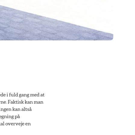
ede i fuld gang med at
rne. Faktisk kan man
ingen kan altså
lægning på
al overveje en