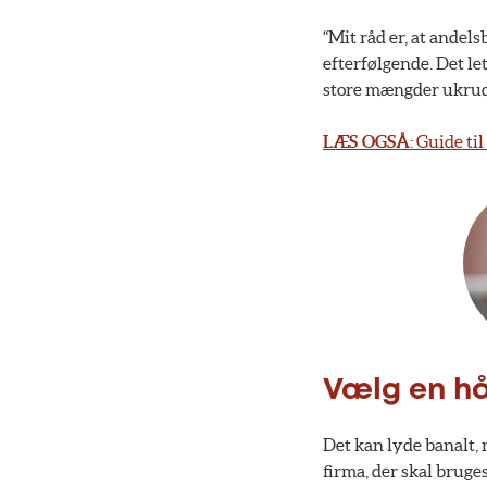
“Mit råd er, at andel
efterfølgende. Det let
store mængder ukrudt
LÆS OGSÅ
: Guide ti
Vælg en h
Det kan lyde banalt,
firma, der skal brug