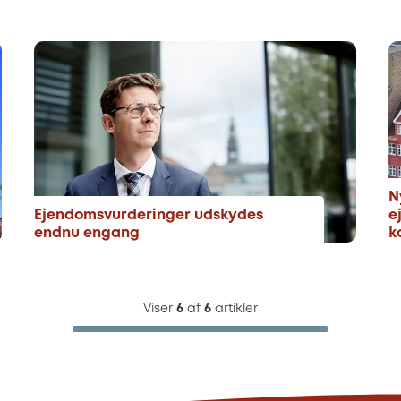
N
Ejendomsvurderinger udskydes
e
endnu engang
k
Viser
6
af
6
artikler