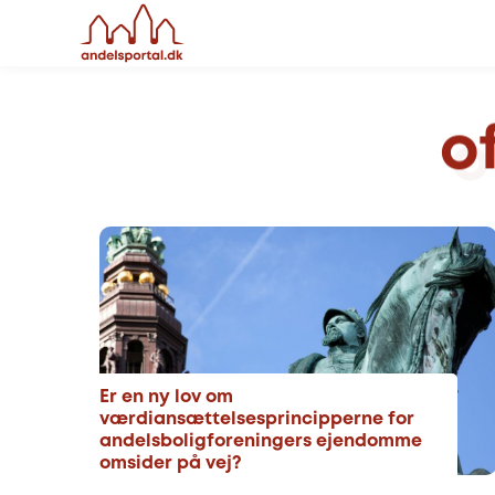
o
Er en ny lov om
værdiansættelsesprincipperne for
andelsboligforeningers ejendomme
omsider på vej?