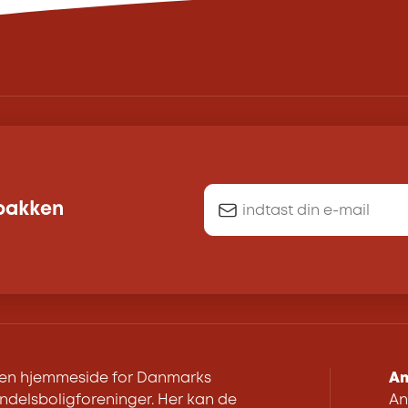
dbakken
r en hjemmeside for Danmarks
An
delsboligforeninger. Her kan de
An