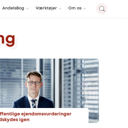
AndelsBog
Værktøjer
Om os
ng
ffentlige ejendomsvurderinger
dskydes igen