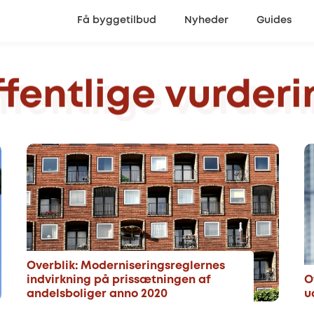
Få byggetilbud
Nyheder
Guides
ffentlige
vurderi
Overblik: Moderniseringsreglernes
indvirkning på prissætningen af
O
andelsboliger anno 2020
u