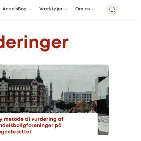
AndelsBog
Værktøjer
Om os
eringer
y metode til vurdering af
ndelsboligforeninger på
egnebrættet