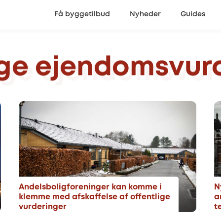
Få byggetilbud
Nyheder
Guides
ige
ejendomsvurd
Andelsboligforeninger kan komme i
N
klemme med afskaffelse af offentlige
a
vurderinger
t