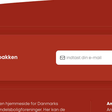
dbakken
r en hjemmeside for Danmarks
An
delsboligforeninger. Her kan de
An