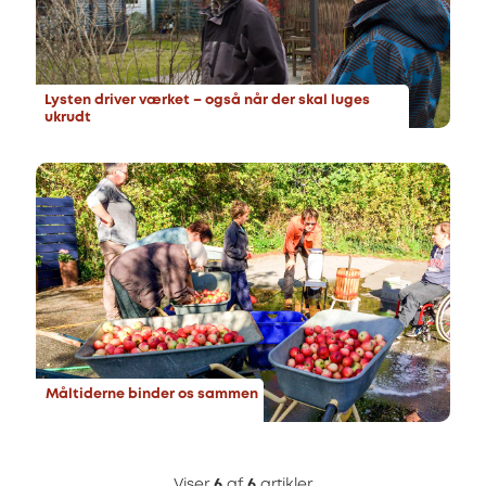
Lysten driver værket – også når der skal luges
ukrudt
Måltiderne binder os sammen
Viser
6
af
6
artikler