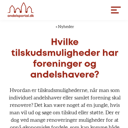
«
Nyheder
Hvilke
tilskudsmuligheder
har
foreninger
og
andelshavere?
Hvordan
er
tilskudsmulighederne,
når
man
som
individuel
andelshaver
eller
samlet
forening
skal
renovere?
Det
kan
være
noget
af
en
jungle,
hvis
man
vil
ud
og
søge
om
tilskud
eller
støtte.
Der
er
dog
ved
mange
renoveringer
muligheder
for
at
opnå
økonomiske
fordele,
som
kan
komme
både