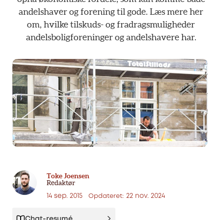
andelshaver
og
forening
til
gode.
Læs
mere
her
om,
hvilke
tilskuds-
og
fradragsmuligheder
andelsboligforeninger
og
andelshavere
har.
Toke Joensen
Redaktør
14 sep. 2015
22 nov. 2024
Opdateret:
Chat-resumé