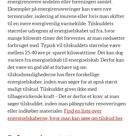
energirenovere andelen eller foreningen samlet.
Eksempler på energirenoveringer kan være nye
termoruder, isolering af murene eller hvis man skifter
til en mere energivenlig varmekilde. Tilskuddets
størrelse udregnes af energiselskabet ud fra, hvor
mange kilowatt-timer det forventes, at man nedsætter
forbruget med. Typisk vil tilskuddets størrelse være
mellem 25-40 øre pr. sparet kilowatttime. Det kan dog
variere fra energiselskab til energiselskab. Derfor kan
det være en god idé at forhøre sig om
tilskudsmulighederne hos flere forskellige
energiselskaber, inden man søger for at opnå størst
muligt tilskud. Tilskuddet gives ikke med
tilbagevirkende kraft – Det er derfor et krav, at man
søger tilskuddet, inden man påbegynder renoveringen
eller indkøber materialer.
Find en liste over
energiselskaberne, hvor man kan søge om tilskud her
.