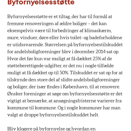
Byfornyelsesstøtte
Byfornyelsesstøtte er et tiltag, der har til formål at
fremme renoveringen af ældre boliger – det kan
eksempelvis være til forbedringer af klimaskærm,
mure, vinduer, døre eller hvis toilet- og badeforholdene
er utidssvarende. Størrelsen på byfornyelsestilskuddet
for andelsboligforeninger blev i december 2014 sat op.
Hvor det før kun var muligt at få dækket 25% af de
støtteberettigede udgifter, er det nu i nogle tilfælde
muligt at få dækket op til 50%. Tilskuddet er sat op for at
tilskynde den store del af slidte andelsboligforeninger
og boliger, der især findes i København, til at renovere.
Ønsker foreninger at søge om byfornyelsesstøtte er det
vigtigt at bemærke, at ansøgningsfristerne varierer fra
kommune til kommune. Og i nogle kommuner har man
valgt at droppe byfornyelsestilskuddet helt.
Bliv klogere på byfornyelse og hvordan en