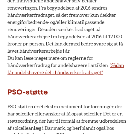
den individuelle andelshaver selv betaler
renoveringen. Fra begyndelsen af 2016 ændres
håndværkerfradraget, så det fremover kun dækker
energiforbedrende- og/eller klimatilpassende
renoveringer. Desuden sænkes fradraget på
håndværkerarbejde fra begyndelsen af 2016 til 12.000
kroner pr. person. Det kan dermed bedre svare sig at få
lavet håndværkerarbejde i år.
Du kan læse meget mere om reglerne for
håndværkerfradrag for andelshavere i artiklen:
“Sådan
får andelshavere del i håndværkerfradraget”
PSO-støtte
PSO-støtten er et ekstra incitament for foreninger, der
har solceller eller ønsker at få opsat solceller. Det er en
støtteordning, der har til formål at fremme udbredelsen
af solcelleanlæg i Danmark, og heriblandt også hos