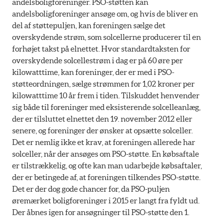
andelsboligforeninger. PSO-støtten kan
andelsboligforeninger ansøge om, og hvis de bliver en
del af støttepuljen, kan foreningen sælge det
overskydende strøm, som solcellerne producerer til en
forhøjet takst på elnettet. Hvor standardtaksten for
overskydende solcellestrøm i dag er på 60 øre per
kilowatttime, kan foreninger, der er med i PSO-
støtteordningen, sælge strømmen for 1,02 kroner per
kilowatttime 10 år frem i tiden. Tilskuddet henvender
sig både til foreninger med eksisterende solcelleanlæg,
der er tilsluttet elnettet den 19. november 2012 eller
senere, og foreninger der ønsker at opsætte solceller.
Det er nemlig ikke et krav, at foreningen allerede har
solceller, når der ansøges om PSO-støtte. En købsaftale
er tilstrækkelig, og ofte kan man udarbejde købsaftaler,
der er betingede af, at foreningen tilkendes PSO-støtte.
Det er der dog gode chancer for, da PSO-puljen
øremærket boligforeninger i 2015 er langt fra fyldt ud.
Der åbnes igen for ansøgninger til PSO-støtte den 1.