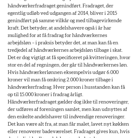
håndværkerfradraget genindført. Fradraget, der
egentlig udløb ved udgangen af 2014, bliver i 2015
genindført på samme vilkår og med tilbagevirkende
kraft. Det betyder, at andelshavere også i år har
mulighed for at få fradrag for håndværkernes
arbejdsløn – i praksis betyder det, at man kan få en
tredjedel af håndværkernes arbejdsløn tilbage i skat.
Det er dog vigtigt at få specificeret på kvitteringen, hvor
stor en del af regningen, der går til håndværkernes løn.
Hvis håndværkerlønnen eksempelvis udgør 6.000
kroner vil man få omkring 2.000 kroner tilbage i
håndværkerfradrag. Hver person i husstanden kan få
op til 15.000 kroner i fradrag årligt.
Håndværkerfradraget gælder dog ikke til renoveringer,
der udføres af foreningen samlet, men kan udnyttes af
den enkelte andelshaver til indvendige renoveringer.
Det kan være alt fra, at man får malet, lavet nyt køkken
eller renoverer badeværelset. Fradraget gives kun, hvis