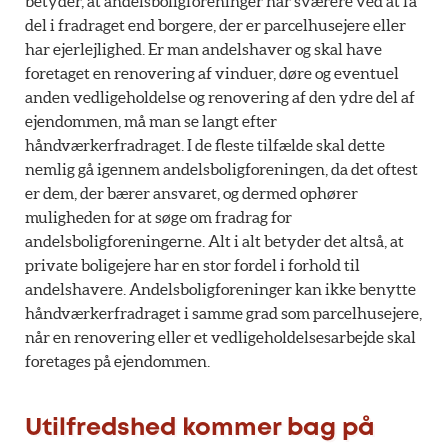
betyder, at andelsboligforeninger har sværere ved at få
del i fradraget end borgere, der er parcelhusejere eller
har ejerlejlighed. Er man andelshaver og skal have
foretaget en renovering af vinduer, døre og eventuel
anden vedligeholdelse og renovering af den ydre del af
ejendommen, må man se langt efter
håndværkerfradraget. I de fleste tilfælde skal dette
nemlig gå igennem andelsboligforeningen, da det oftest
er dem, der bærer ansvaret, og dermed ophører
muligheden for at søge om fradrag for
andelsboligforeningerne. Alt i alt betyder det altså, at
private boligejere har en stor fordel i forhold til
andelshavere. Andelsboligforeninger kan ikke benytte
håndværkerfradraget i samme grad som parcelhusejere,
når en renovering eller et vedligeholdelsesarbejde skal
foretages på ejendommen.
Utilfredshed kommer bag på