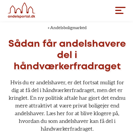
«
Andelsboligmarked
Sådan
får
andelshavere
del
i
håndværkerfradraget
Hvis
du
er
andelshaver,
er
det
fortsat
muligt
for
dig
at
få
del
i
håndværkerfradraget,
men
det
er
kringlet.
En
ny
politisk
aftale
har
gjort
det
endnu
mere
attraktivt
at
være
privat
boligejer
end
andelshaver.
Læs
her
for
at
blive
klogere
på,
hvordan
du
som
andelshaver
kan
få
del
i
håndværkerfradraget.