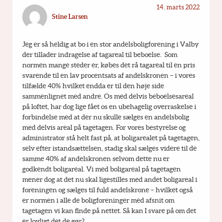
14. marts 2022
Stine Larsen
Jeg er så heldig at bo i en stor andelsboligforening i Valby 
der tillader indragelse af tagareal til beboelse.  Som 
normen mange steder er, købes det rå tagareal til en pris 
svarende til en lav procentsats af andelskronen – i vores 
tilfælde 40% hvilket endda er til den høje side 
sammenlignet med andre. Os med delvis beboelsesareal 
på loftet, har dog lige fået os en ubehagelig overraskelse i 
forbindelse med at der nu skulle sælges en andelsbolig 
med delvis areal på tagetagen. For vores bestyrelse og 
administrator stå helt fast på, at boligarealet på tagetagen, 
selv efter istandsættelsen, stadig skal sælges videre til de 
samme 40% af andelskronen selvom dette nu er 
godkendt boligareal. Vi med boligareal på tagetagen 
mener dog at det nu skal ligestilles med andet boligareal i 
foreningen og sælges til fuld andelskrone – hvilket også 
er normen i alle de boligforeninger med afsnit om 
tagetagen vi kan finde på nettet. Så kan I svare på om det 
er lovligt det de gør?