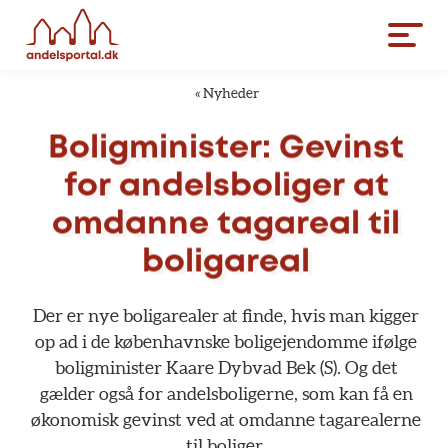
«
Nyheder
Boligminister:
Gevinst
for
andelsboliger
at
omdanne
tagareal
til
boligareal
Der
er
nye
boligarealer
at
finde,
hvis
man
kigger
op
ad
i
de
københavnske
boligejendomme
ifølge
boligminister
Kaare
Dybvad
Bek
(S).
Og
det
gælder
også
for
andelsboligerne,
som
kan
få
en
økonomisk
gevinst
ved
at
omdanne
tagarealerne
til
boliger.