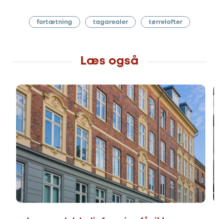
fortætning
tagarealer
tørrelofter
Læs også