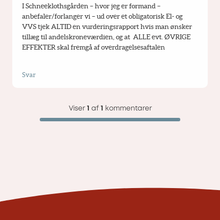
I Schneeklothsgården – hvor jeg er formand – 
anbefaler/forlanger vi – ud over et obligatorisk El- og 
VVS tjek ALTID en vurderingsrapport hvis man ønsker 
tillæg til andelskroneværdien, og at  ALLE evt. ØVRIGE 
EFFEKTER skal fremgå af overdragelsesaftalen
Svar
Viser
1
af
1
kommentarer