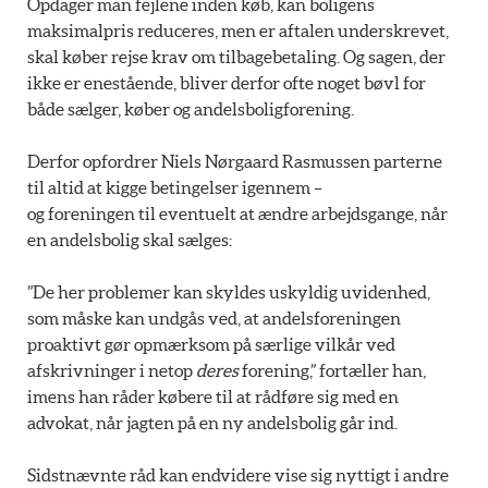
Opdager man fejlene inden køb, kan boligens
maksimalpris reduceres, men er aftalen underskrevet,
skal køber rejse krav om tilbagebetaling. Og sagen, der
ikke er enestående, bliver derfor ofte noget bøvl for
både sælger, køber og andelsboligforening.
Derfor opfordrer Niels Nørgaard Rasmussen parterne
til altid at kigge betingelser igennem –
og foreningen til eventuelt at ændre arbejdsgange, når
en andelsbolig skal sælges:
”De her problemer kan skyldes uskyldig uvidenhed,
som måske kan undgås ved, at andelsforeningen
proaktivt gør opmærksom på særlige vilkår ved
afskrivninger i netop
deres
forening,” fortæller han,
imens han råder købere til at rådføre sig med en
advokat, når jagten på en ny andelsbolig går ind.
Sidstnævnte råd kan endvidere vise sig nyttigt i andre