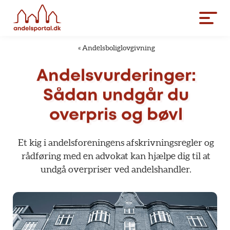
«
Andelsboliglovgivning
Andelsvurderinger:
Sådan
undgår
du
overpris
og
bøvl
Et
kig
i
andelsforeningens
afskrivningsregler
og
rådføring
med
en
advokat
kan
hjælpe
dig
til
at
undgå
overpriser
ved
andelshandler.