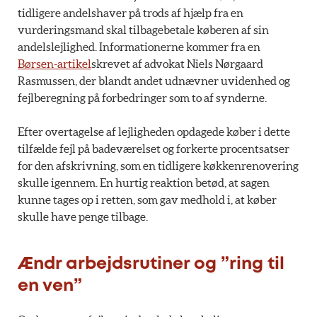
tidligere andelshaver på trods af hjælp fra en
vurderingsmand skal tilbagebetale køberen af sin
andelslejlighed. Informationerne kommer fra en
Børsen-artikel
skrevet af advokat Niels Nørgaard
Rasmussen, der blandt andet udnævner uvidenhed og
fejlberegning på forbedringer som to af synderne.
Efter overtagelse af lejligheden opdagede køber i dette
tilfælde fejl på badeværelset og forkerte procentsatser
for den afskrivning, som en tidligere køkkenrenovering
skulle igennem. En hurtig reaktion betød, at sagen
kunne tages op i retten, som gav medhold i, at køber
skulle have penge tilbage.
Ændr arbejdsrutiner og ”ring til
en ven”