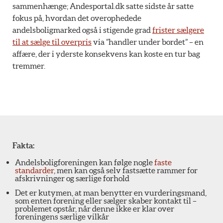
sammenhænge; Andesportal.dk satte sidste år satte
fokus på, hvordan det overophedede
andelsboligmarked også i stigende grad
frister sælgere
til at sælge til overpris
via ”handler under bordet” – en
affære, der i yderste konsekvens kan koste en tur bag
tremmer.
Fakta:
Andelsboligforeningen kan følge nogle
faste
standarder
, men kan også selv fastsætte rammer for
afskrivninger og særlige forhold
Det er kutymen, at man benytter en vurderingsmand,
som enten forening eller sælger skaber kontakt til –
problemet opstår, når denne ikke er klar over
foreningens særlige vilkår