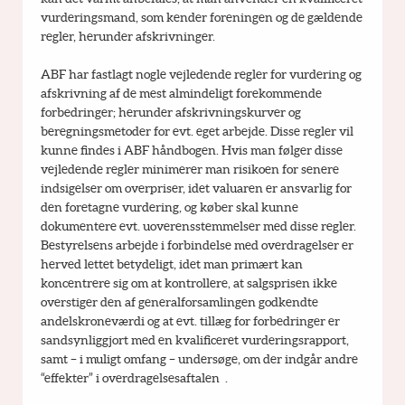
vurderingsmand, som kender foreningen og de gældende 
regler, herunder afskrivninger.
ABF har fastlagt nogle vejledende regler for vurdering og 
afskrivning af de mest almindeligt forekommende 
forbedringer; herunder afskrivningskurver og 
beregningsmetoder for evt. eget arbejde. Disse regler vil 
kunne findes i ABF håndbogen. Hvis man følger disse 
vejledende regler minimerer man risikoen for senere 
indsigelser om overpriser, idet valuaren er ansvarlig for 
den foretagne vurdering, og køber skal kunne 
dokumentere evt. uoverensstemmelser med disse regler.  
Bestyrelsens arbejde i forbindelse med overdragelser er 
herved lettet betydeligt, idet man primært kan 
koncentrere sig om at kontrollere, at salgsprisen ikke 
overstiger den af generalforsamlingen godkendte 
andelskroneværdi og at evt. tillæg for forbedringer er 
sandsynliggjort med en kvalificeret vurderingsrapport, 
samt – i muligt omfang – undersøge, om der indgår andre 
“effekter” i overdragelsesaftalen  .