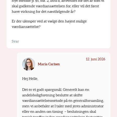
nye metode jf. §5, stk. 2, litra d, anvendes for det år som vi 
skal godkende værdiansættelsen for, eller vil det først 
have virkning for det næstfølgende år?
Er der ulemper ved at vælge den højest mulige 
værdiansættelse?
Svar
12. juni 2026
Maria Carlsen
Hej Helle,
Det er et godt spørgsmål. Generelt kan en 
andelsboligforening beslutte at skifte 
værdiansættelsesmetode på en generalforsamling, 
men vi anbefaler at I taler med jeres administrator 
eller en anden om timing  – beslutningen skal 
typisk træffes inden værdiansættelsen fastsættes 