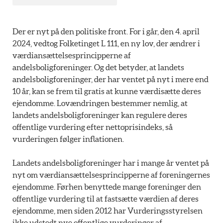
Der er nyt på den politiske front. For i går, den 4. april
2024, vedtog Folketinget L 111, en ny lov, der ændrer i
værdiansættelsesprincipperne af
andelsboligforeninger. Og det betyder, at landets
andelsboligforeninger, der har ventet på nyt i mere end
10 år, kan se frem til gratis at kunne værdisætte deres
ejendomme. Lovændringen bestemmer nemlig, at
landets andelsboligforeninger kan regulere deres
offentlige vurdering efter nettoprisindeks, så
vurderingen følger inflationen.
Landets andelsboligforeninger har i mange år ventet på
nyt om værdiansættelsesprincipperne af foreningernes
ejendomme. Førhen benyttede mange foreninger den
offentlige vurdering til at fastsætte værdien af deres
ejendomme, men siden 2012 har Vurderingsstyrelsen
ikke udstedt nye offentlige vurderinger af