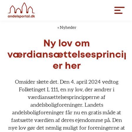
«
Nyheder
Ny
lov
om
værdiansættelsesprincip
er
her
Omsider
skete
det.
Den
4.
april
2024
vedtog
Folketinget
L
111,
en
ny
lov,
der
ændrer
i
værdiansættelsesprincipperne
af
andelsboligforeninger.
Landets
andelsboligforeninger
får
nu
en
gratis
måde
at
fastsætte
værdien
af
deres
ejendomme
på.
Den
nye
lov
gør
det
nemlig
muligt
for
foreningerne
at