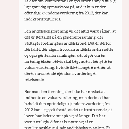
Tak for din kommentar. For god ordens skyld vil jeg 
lige gøre dig opmærksom på, at det kun er den 
offentlige ejendomsvurdering fra 2012, der kan 
indeksprisreguleres.
I en andelsboligforening vil det altid være sådan, at 
det er flertallet på en generalforsamling, der 
vedtager foreningens andelskrone. Det er derfor 
flertallet, der afgør, hvordan andelskronen sættes 
og også generalforsamlingen, der afgør om en 
forening eksempelvis skal begynde at benytte en 
valuarvurdering, hvis de ikke længere mener, at 
deres nuværende ejendomsvurdering er 
retvisende.
Bor man i en forening, der ikke har ønsket at 
indhente en valuarvurdering, men derimod har 
beholdt den oprindelige ejendomsvurdering fra 
2012 kan jeg godt forstå, at det er frustrerende, at 
loven har ladet vente på sig så længe. Det har 
været mulighed for at benytte sig af en 
reguleringsklausul, når andelsboligen sælges. Er 