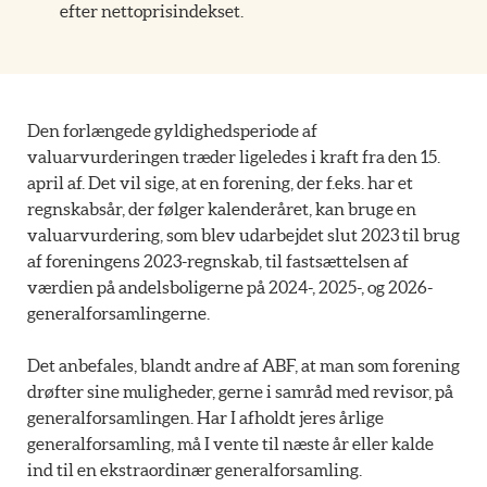
efter nettoprisindekset.
Den forlængede gyldighedsperiode af
valuarvurderingen træder ligeledes i kraft fra den 15.
april af. Det vil sige, at en forening, der f.eks. har et
regnskabsår, der følger kalenderåret, kan bruge en
valuarvurdering, som blev udarbejdet slut 2023 til brug
af foreningens 2023-regnskab, til fastsættelsen af
værdien på andelsboligerne på 2024-, 2025-, og 2026-
generalforsamlingerne.
Det anbefales, blandt andre af ABF, at man som forening
drøfter sine muligheder, gerne i samråd med revisor, på
generalforsamlingen. Har I afholdt jeres årlige
generalforsamling, må I vente til næste år eller kalde
ind til en ekstraordinær generalforsamling.