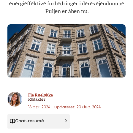
energieffektive
forbedringer
i
deres
ejendomme.
Puljen
er
åben
nu.
Fie Rueløkke
Redaktør
16 apr. 2024
20 dec. 2024
Opdateret:
Chat-resumé