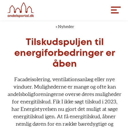
«
Nyheder
Tilskudspuljen
til
energiforbedringer
er
åben
Facadeisolering,
ventilationsanlæg
eller
nye
vinduer.
Mulighederne
er
mange
og
ofte
kan
andelsboligforeningerne
overse
deres
muligheder
for
energitilskud.
Fik
I
ikke
søgt
tilskud
i
2023,
har
Energistyrelsen
nu
gjort
det
muligt
at
søge
energitilskud
igen.
At
få
energitilskud,
åbner
nemlig
døren
for
en
række
bæredygtige
og