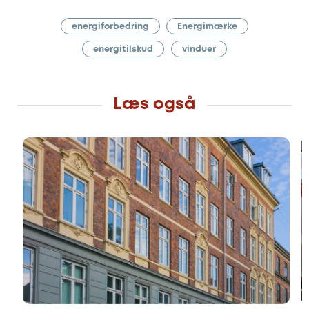
energiforbedring
Energimærke
energitilskud
vinduer
Læs også