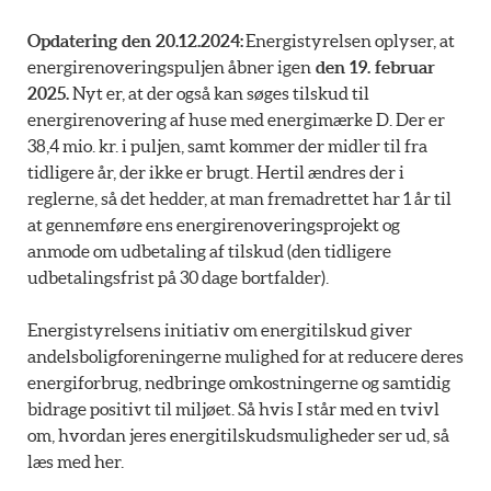
Opdatering den 20.12.2024:
Energistyrelsen oplyser, at
energirenoveringspuljen åbner igen
den 19. februar
2025.
Nyt er, at der også kan søges tilskud til
energirenovering af huse med energimærke D. Der er
38,4 mio. kr. i puljen, samt kommer der midler til fra
tidligere år, der ikke er brugt. Hertil ændres der i
reglerne, så det hedder, at man fremadrettet har 1 år til
at gennemføre ens energirenoveringsprojekt og
anmode om udbetaling af tilskud (den tidligere
udbetalingsfrist på 30 dage bortfalder).
Energistyrelsens initiativ om energitilskud giver
andelsboligforeningerne mulighed for at reducere deres
energiforbrug, nedbringe omkostningerne og samtidig
bidrage positivt til miljøet. Så hvis I står med en tvivl
om, hvordan jeres energitilskudsmuligheder ser ud, så
læs med her.