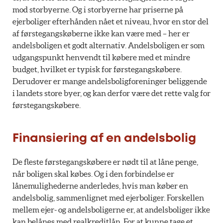
mod storbyerne. Og i storbyerne har priserne på
ejerboliger efterhånden nået et niveau, hvor en stor del
af førstegangskøberne ikke kan være med – her er
andelsboligen et godt alternativ. Andelsboligen er som
udgangspunkt henvendt til købere med et mindre
budget, hvilket er typisk for førstegangskøbere.
Derudover er mange andelsboligforeninger beliggende
i landets store byer, og kan derfor være det rette valg for
førstegangskøbere.
Finansiering af en andelsbolig
De fleste førstegangskøbere er nødt til at låne penge,
når boligen skal købes. Og i den forbindelse er
lånemulighederne anderledes, hvis man køber en
andelsbolig, sammenlignet med ejerboliger. Forskellen
mellem ejer- og andelsboligerne er, at andelsboliger ikke
kan belånes med realkreditlån. For at kunne tage et