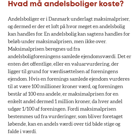
Hvad må andelsboliger koste?
Andelsboliger er i Danmark underlagt maksimalpriser,
og dermed er der et loft på hvor meget en andelsbolig
kan handles for. En andelsbolig kan sagtens handles for
beløb under maksimalprisen, men ikke over.
Maksimalprisen beregnes ud fra
andelsboligforeningens samlede ejendomsværdi. Det er
enten det offentlige, eller en valuarvurdering, der
ligger til grund for værdisættelsen af foreningens
ejendom. Hvis en forenings samlede ejendom vurderes
til at være 100 millioner kroner værd, og foreningen
består af 100 ens andele, er maksimalprisen for en
enkelt andel dermed 1 million kroner, da hver andel
udgør 1/100 af foreningen. Fordi maksimalprisen
bestemmes ud fra vurderinger, som bliver foretaget
løbende, kan en andels værdi over tid både stige og
falde i værdi.