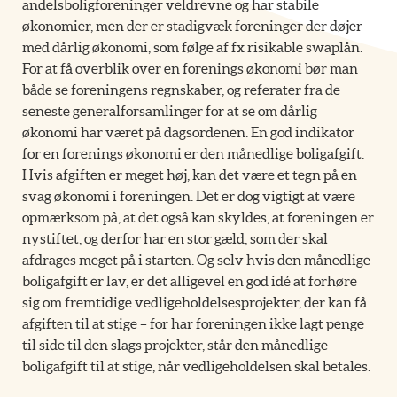
andelsboligforeninger veldrevne og har stabile
økonomier, men der er stadigvæk foreninger der døjer
med dårlig økonomi, som følge af fx risikable swaplån.
For at få overblik over en forenings økonomi bør man
både se foreningens regnskaber, og referater fra de
seneste generalforsamlinger for at se om dårlig
økonomi har været på dagsordenen. En god indikator
for en forenings økonomi er den månedlige boligafgift.
Hvis afgiften er meget høj, kan det være et tegn på en
svag økonomi i foreningen. Det er dog vigtigt at være
opmærksom på, at det også kan skyldes, at foreningen er
nystiftet, og derfor har en stor gæld, som der skal
afdrages meget på i starten. Og selv hvis den månedlige
boligafgift er lav, er det alligevel en god idé at forhøre
sig om fremtidige vedligeholdelsesprojekter, der kan få
afgiften til at stige – for har foreningen ikke lagt penge
til side til den slags projekter, står den månedlige
boligafgift til at stige, når vedligeholdelsen skal betales.