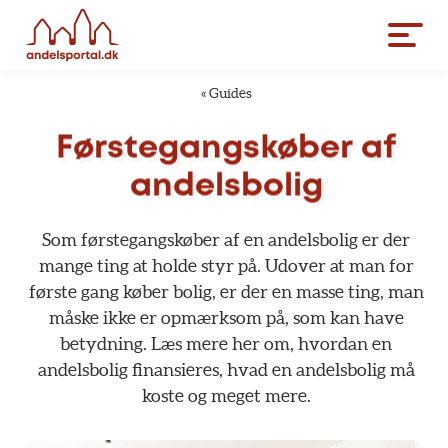
«
Guides
Førstegangskøber
af
andelsbolig
Som
førstegangskøber
af
en
andelsbolig
er
der
mange
ting
at
holde
styr
på.
Udover
at
man
for
første
gang
køber
bolig,
er
der
en
masse
ting,
man
måske
ikke
er
opmærksom
på,
som
kan
have
betydning.
Læs
mere
her
om,
hvordan
en
andelsbolig
finansieres,
hvad
en
andelsbolig
må
koste
og
meget
mere.