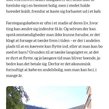
forelske sig i en bestemt bolig, men i stedet holde
hovedet koldt, fremfor at kaste sig forhastet ud i et køb.
Førstegangskøbere er ofte i et stadie af deres liv, hvor
ting kan ændre sig indenfor få år. Og selvom der kan
opstå omstændigheder man ikke kunne forudse, er det
klogt at forsøge at tænke frem i tiden – er der i andelen
plads til at en kæreste kan flytte ind, eller at man kan bo
med et barn? Grunden til at tænke langsigtet er, at det
er dyrt at flytte, og jo længere tid man bliver boende, jo
bedre kan det betale sig. Derfor er det økonomisk
fornuftigt at købe en andelsbolig, som man kan bo i, i
mange år.