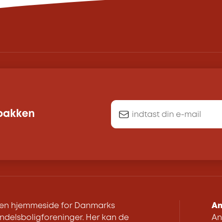
dbakken
r en hjemmeside for Danmarks
An
delsboligforeninger. Her kan de
An