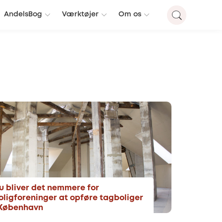
AndelsBog
Værktøjer
Om os
u bliver det nemmere for
oligforeninger at opføre tagboliger
 København