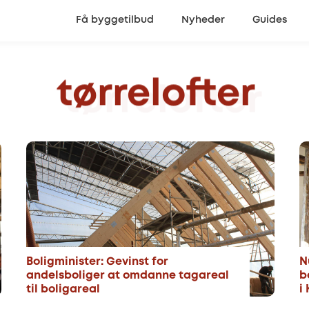
Få byggetilbud
Nyheder
Guides
tørrelofter
Boligminister: Gevinst for
N
andelsboliger at omdanne tagareal
b
til boligareal
i