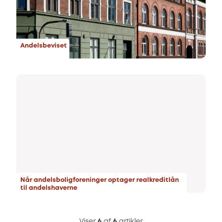
Andelsbeviset
Når andelsboligforeninger optager realkreditlån
til andelshaverne
Viser
6
af
6
artikler