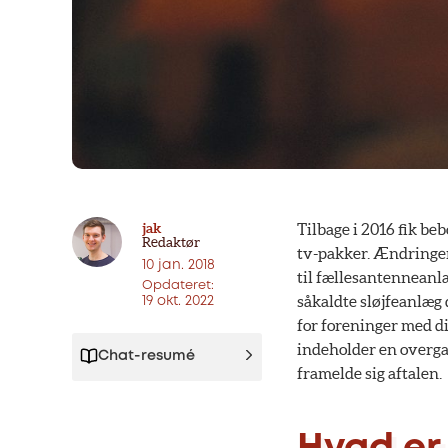
jak
Tilbage i 2016 fik be
Redaktør
tv-pakker. Ændringen
10 jan. 2018
til fællesantenneanl
Opdateret:
såkaldte sløjfeanlæg 
19 okt. 2022
for foreninger med di
indeholder en overga
Chat-resumé
framelde sig aftalen.