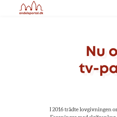
Nu
o
tv-p
I
2016
trådte
lovgivningen
o