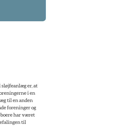
sløjfeanlæg er, at
foreningerne i en
læg til en anden
både foreninger og
beboere har været
falingen til