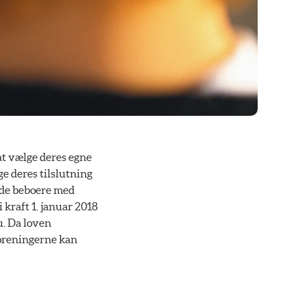
at vælge deres egne
e deres tilslutning
vde beboere med
 kraft 1. januar 2018
u. Da loven
foreningerne kan