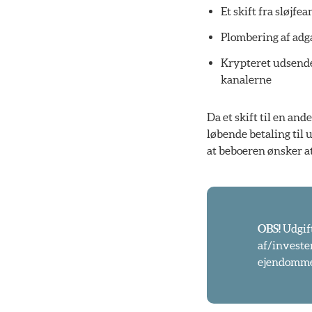
Et skift fra sløjfe
Plombering af adga
Krypteret udsendel
kanalerne
Da et skift til en an
løbende betaling til 
at beboeren ønsker at
OBS!
Udgift
af/invester
ejendomm