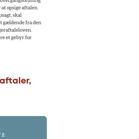
ne overgangsordning
 at opsige aftalen
sagt, skal
t gældende fra den
geraftaleloven.
e et gebyr for
aftaler,
1: