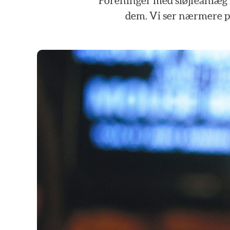
Foreninger
med
sløjfeanlæg
dem.
Vi
ser
nærmere
p