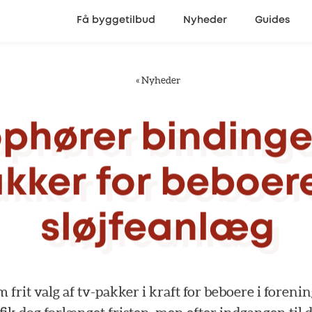
Få byggetilbud
Nyheder
Guides
«
Nyheder
phører
binding
akker
for
beboer
sløjfeanlæg
m
frit
valg
af
tv-pakker
i
kraft
for
beboere
i
forenin