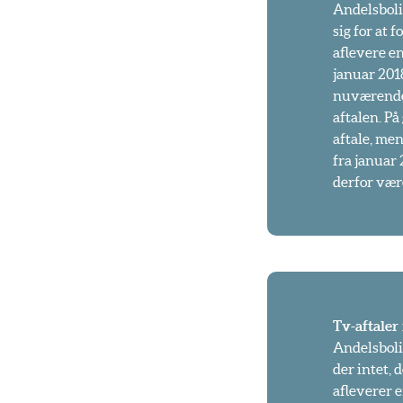
Andelsboli
sig for at 
aflevere e
januar 201
nuværende 
aftalen. P
aftale, me
fra januar
derfor være
Tv-aftaler
Andelsbolig
der intet, 
afleverer e