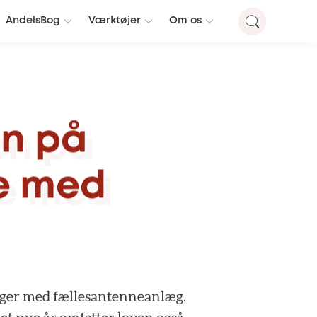
AndelsBog
Værktøjer
Om os
en
på
e
med
ger
med
fællesantenneanlæg.