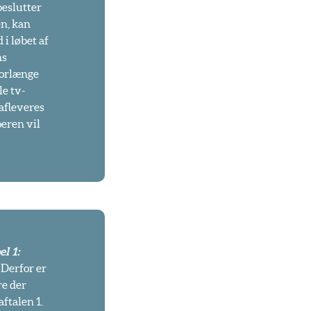
beslutter
en, kan
i løbet af
ns
forlænge
e tv-
 afleveres
eren vil
l 1:
 Derfor er
re der
ftalen 1.