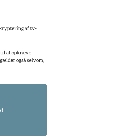
kryptering af tv-
 til at opkræve
 gælder også selvom,
 i