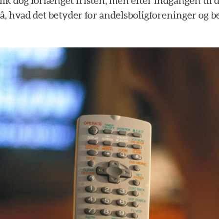
fik
dog
forlænget
fristen,
men
efter
indgangen
til
d
å,
hvad
det
betyder
for
andelsboligforeninger
og
b