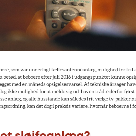
boere, som var underlagt fællesantenneanlæg, mulighed for frit 
 betød, at beboere efter juli 2016 i udgangspunktet kunne opsig
ægget med en måneds opsigelsesvarsel. Af tekniske årsager ha
dog ikke mulighed for at melde sig ud. Loven trådte derfor først i
sse anlæg, og alle husstande kan således frit vælge tv-pakker n
ngsordning, kan det dog i praksis variere, hvornår beboerne i 