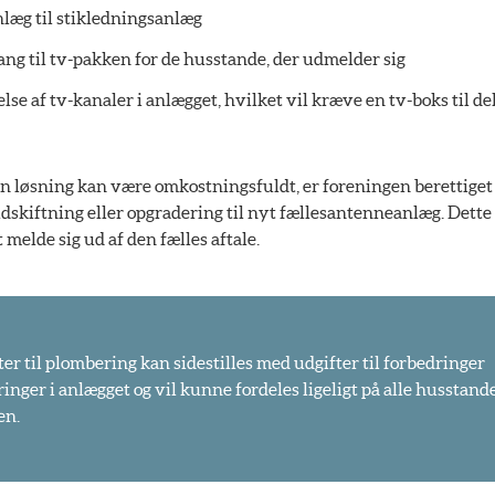
anlæg til stikledningsanlæg
ng til tv-pakken for de husstande, der udmelder sig
se af tv-kanaler i anlægget, hvilket vil kræve en tv-boks til de
den løsning kan være omkostningsfuldt, er foreningen berettiget
udskiftning eller opgradering til nyt fællesantenneanlæg. Dette
 melde sig ud af den fælles aftale.
er til plombering kan sidestilles med udgifter til forbedringer
inger i anlægget og vil kunne fordeles ligeligt på alle husstande
en.