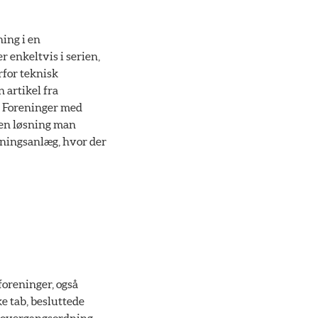
ning i en
r enkeltvis i serien,
erfor teknisk
 artikel fra
g. Foreninger med
lken løsning man
edningsanlæg, hvor der
foreninger, også
e tab, besluttede