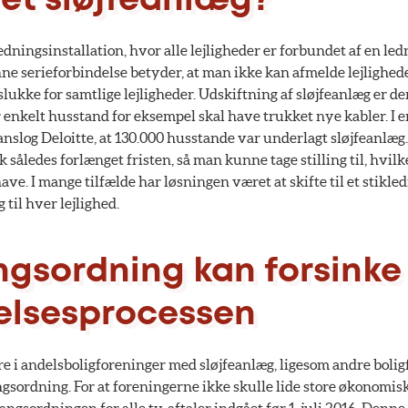
 et sløjfeanlæg?
edningsinstallation, hvor alle lejligheder er forbundet af en led
ne serieforbindelse betyder, at man ikke kan afmelde lejlighede
 slukke for samtlige lejligheder. Udskiftning af sløjfeanlæg er d
enkelt husstand for eksempel skal have trukket nye kabler. I en
anslog Deloitte, at 130.000 husstande var underlagt sløjfeanlæ
ik således forlænget fristen, så man kunne tage stilling til, hvi
ave. I mange tilfælde har løsningen været at skifte til et stikl
 til hver lejlighed.
gsordning kan forsinke
elsesprocessen
re i andelsboligforeninger med sløjfeanlæg, ligesom andre bolig
sordning. For at foreningerne ikke skulle lide store økonomisk