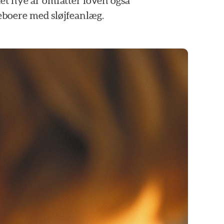
et
nye
år
omfatter
loven
også
eboere
med
sløjfeanlæg.