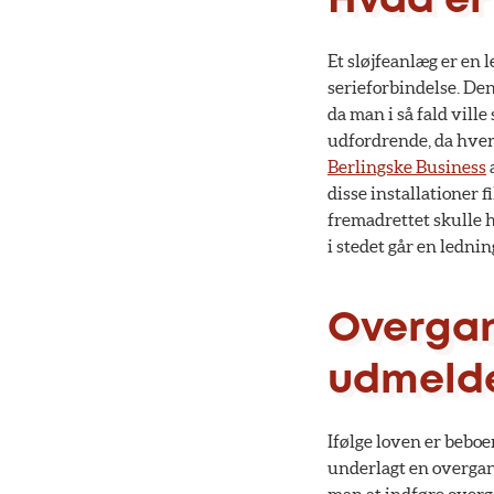
Hvad er
Et sløjfeanlæg er en l
serieforbindelse. Den
da man i så fald ville
udfordrende, da hver 
Berlingske Business
disse installationer f
fremadrettet skulle h
i stedet går en ledning
Overgan
udmeld
Ifølge loven er beboe
underlagt en overgang