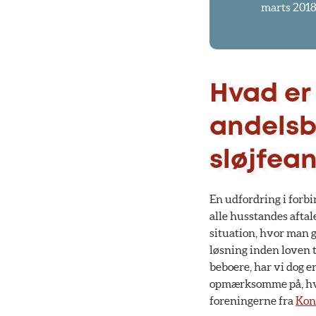
marts 2018
Hvad er
andelsb
sløjfea
En udfordring i forbi
alle husstandes aftal
situation, hvor man g
løsning inden loven t
beboere, har vi dog e
opmærksomme på, hva
foreningerne fra
Kon