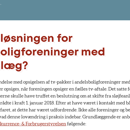
.
 løsningen for
oligforeninger med
nlæg?
ndelse med opsigelsen af tv-pakker i andelsboligforeninger med 
er opsiges, når foreningen opsiger en fælles tv-aftale. Det satte 
erne skulle have truffet en beslutning om at skifte fra sløjfean
rådte i kraft 1. januar 2018. Efter at have været i kontakt med 
rfaret, at dette har været udfordrende. Ikke alle foreninger og 
d denne lovændring i praksis indebar. Grundlæggende er anbe
kurrence- & Forbrugerstyrelsen
følgende: