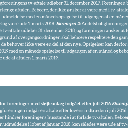
gforeningens tv-aftale udløber 31. december 2017. Foreningen 
forlænge aftalen. Beboere, der ikke ønsker at være med i tv-aftal
n udmeldelse med en måneds opsigelse til udgangen af en måned 
8 og være ude 1. marts 2018.
Eksempel 2:
Andelsboligforeninge
tv-aftale udløber 31. december 2018, og foreningen ønsker at 
å grund af overgangsordningen skal beboere respektere den gaml
n de behøver ikke være en del af den nye. Opsigelser kan derfor
 2019 med en måneds opsigelse til udgangen af en måned og bebo
 ude af aftalen 1. marts 2019.
 for foreninger med sløjfeanlæg indgået efter juli 2016
Eksempe
foreningen indgår en aftale efter lovens indtræden i juli 2016.
der hindrer foreningens husstande i at forlade tv-aftalen. Beboe
n udmeldelse i løbet af januar 2018, kan således være ude af tv-a