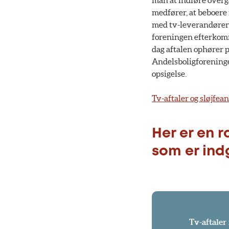
man at indføre overga
medfører, at beboere f
med tv-leverandøren. 
foreningen efterkomm
dag aftalen ophører 
Andelsboligforeninge
opsigelse.
Tv-aftaler og sløjfea
Her er en r
som er indg
Tv-aftaler