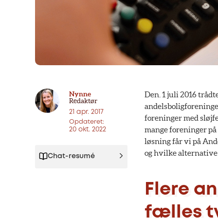
Nynne
Den. 1 juli 2016 trådt
Redaktør
andelsboligforeninge
21 apr. 2017
foreninger med sløjfea
Opdateret:
mange foreninger på j
20 okt. 2022
løsning får vi på And
og hvilke alternative
Chat-resumé
Flere a
fælles t