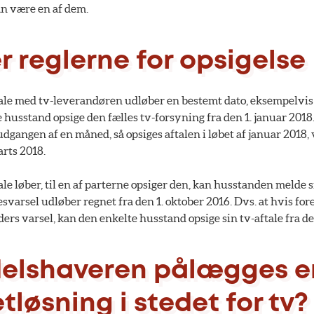
n være en af dem.
r reglerne for opsigelse
ale med tv-leverandøren udløber en bestemt dato, eksempelvis
 husstand opsige den fælles tv-forsyning fra den 1. januar 201
udgangen af en måned, så opsiges aftalen i løbet af januar 2018,
arts 2018.
le løber, til en af parterne opsiger den, kan husstanden melde s
svarsel udløber regnet fra den 1. oktober 2016. Dvs. at hvis fo
rs varsel, kan den enkelte husstand opsige sin tv-aftale fra de
elshaveren pålægges e
løsning i stedet for tv?