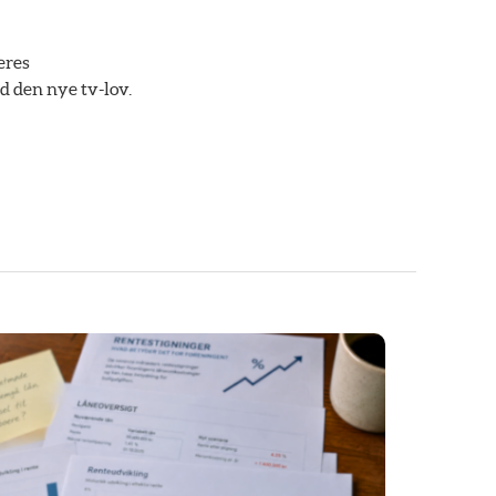
eres
d den nye tv-lov.