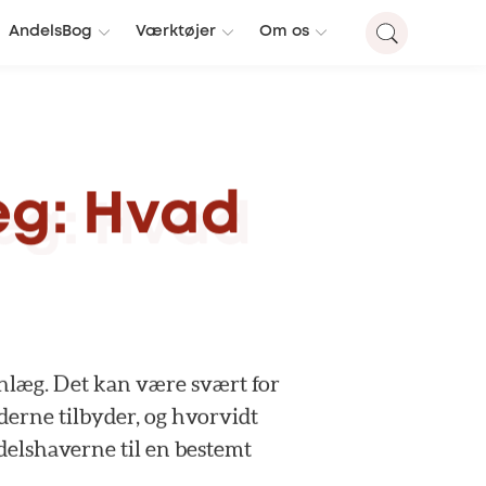
AndelsBog
Værktøjer
Om os
æg:
Hvad
anlæg.
Det
kan
være
svært
for
derne
tilbyder,
og
hvorvidt
delshaverne
til
en
bestemt