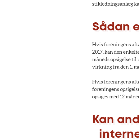
stikledningsanlæg ka
Sådan e
Hvis foreningens aft
2017, kan den enkelte
måneds opsigelse til 
virkning fra den 1. m
Hvis foreningens afta
foreningens opsigelse
opsiges med 12 månede
Kan and
internet