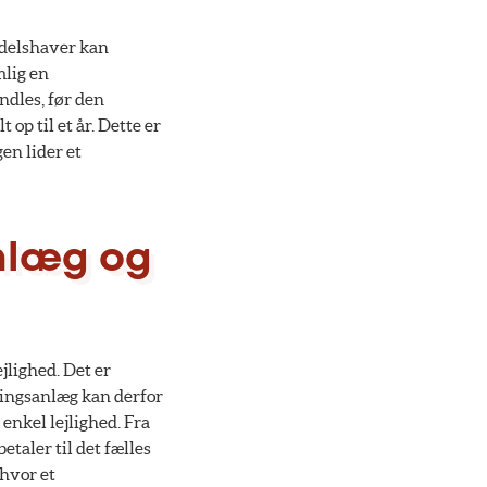
andelshaver kan
mlig en
dles, før den
op til et år. Dette er
en lider et
anlæg og
jlighed. Det er
ningsanlæg kan derfor
enkel lejlighed. Fra
etaler til det fælles
 hvor et