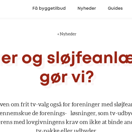
Få byggetilbud
Nyheder
Guides
«
Nyheder
ler
og
sløjfeanl
gør
vi?
oven
om
frit
tv-valg
også
for
foreninger
med
sløjfe
gennemskue
de
forenings- løsninger,
som
tv-udby
erens
med
lovgivningens
krav
om
ikke
at
binde
an
tv-pakke
eller
udbyder.