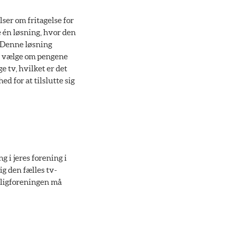
ser om fritagelse for
 én løsning, hvor den
. Denne løsning
an vælge om pengene
e tv, hvilket er det
d for at tilslutte sig
g i jeres forening i
dig den fælles tv-
boligforeningen må