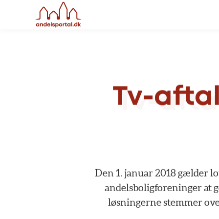
Tv-afta
Den
1.
januar
2018
gælder
l
andelsboligforeninger
at
løsningerne
stemmer
ov