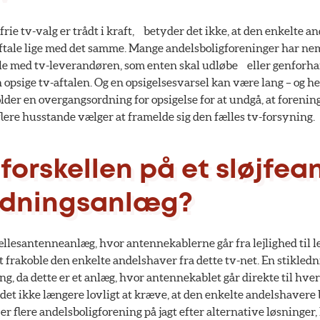
rie tv-valg er trådt i kraft, betyder det ikke, at den enkelte 
ftale lige med det samme. Mange andelsboligforeninger har ne
e med tv-leverandøren, som enten skal udløbe eller genforhan
psige tv-aftalen. Og en opsigelsesvarsel kan være lang – og helt 
older en overgangsordning for opsigelse for at undgå, at forening
lere husstande vælger at framelde sig den fælles tv-forsyning.
 forskellen på et sløjfe
ledningsanlæg?
fællesantenneanlæg, hvor antennekablerne går fra lejlighed til le
t frakoble den enkelte andelshaver fra dette tv-net. En stikled
g, da dette er et anlæg, hvor antennekablet går direkte til hver 
 det ikke længere lovligt at kræve, at den enkelte andelshavere b
er flere andelsboligforening på jagt efter alternative løsninger,