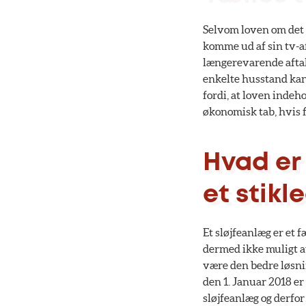
Selvom loven om det f
komme ud af sin tv-a
længerevarende aftal
enkelte husstand kan o
fordi, at loven indeh
økonomisk tab, hvis f
Hvad er
et stik
Et sløjfeanlæg er et 
dermed ikke muligt a
være den bedre løsnin
den 1. Januar 2018 er
sløjfeanlæg og derfor 