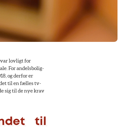
var lovligt for
ale. For andelsbolig-
18, og derfor er
t til en fælles tv-
e sig til de nye krav
ndet til