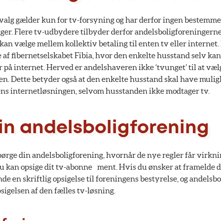
valg gælder kun for tv-forsyning og har derfor ingen bestemmel
nger. Flere tv-udbydere tilbyder derfor andelsboligforeningerne
an vælge mellem kollektiv betaling til enten tv eller internet
e af fibernetselskabet Fibia, hvor den enkelte husstand selv k
r på internet. Herved er andelshaveren ikke ‘tvunget’ til at vælg
en. Dette betyder også at den enkelte husstand skal have mulighe
ns internetløsningen, selvom husstanden ikke modtager tv.
in andelsboligforening
spørge din andelsboligforening, hvornår de nye regler får virknin
 du kan opsige dit tv-abonne ment. Hvis du ønsker at framelde 
nde en skriftlig opsigelse til foreningens bestyrelse, og andels
psigelsen af den fælles tv-løsning.