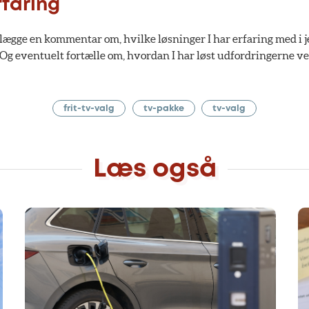
rfaring
at lægge en kommentar om, hvilke løsninger I har erfaring med i j
Og eventuelt fortælle om, hvordan I har løst udfordringerne ve
frit-tv-valg
tv-pakke
tv-valg
Læs også