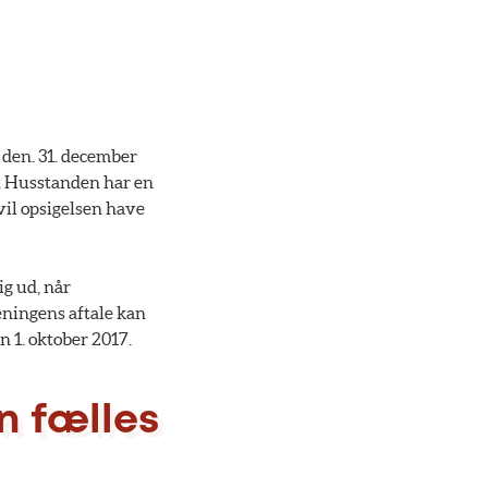
 den. 31. december
8. Husstanden har en
 vil opsigelsen have
ig ud, når
reningens aftale kan
n 1. oktober 2017.
n fælles