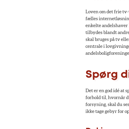
Loven om det frie tv-
fælles internetløsni
enkelte andelshaver k
tilbydes blandt andr
skal bruges på tv elle
centrale i lovgivning
andelsboligforeninge
Spørg d
Det er en god idé at 
forhold til, hvornår
forsyning, skal du se
ikke tage gebyr for o