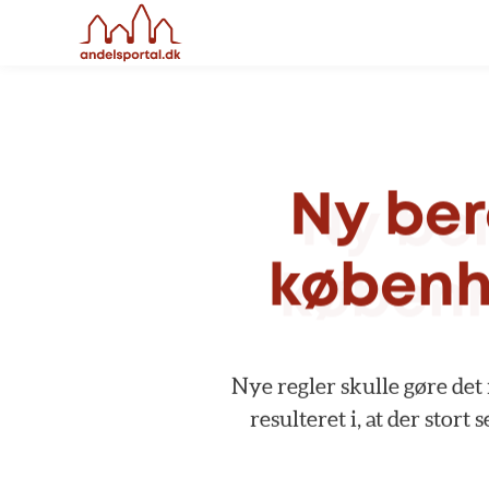
Ny
ber
københ
Nye
regler
skulle
gøre
det
resulteret
i,
at
der
stort
s