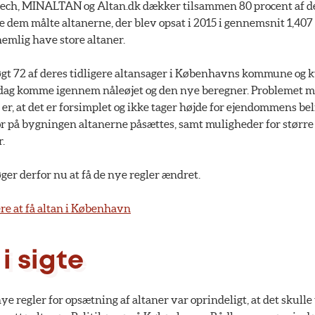
ech, MINALTAN og Altan.dk dækker tilsammen 80 procent af d
e dem målte altanerne, der blev opsat i 2015 i gennemsnit 1,407
mlig have store altaner.
gt 72 af deres tidligere altansager i Københavns kommune og ku
 idag komme igennem nåleøjet og den nye beregner. Problemet 
r, at det er forsimplet og ikke tager højde for ejendommens bel
på bygningen altanerne påsættes, samt muligheder for større
r.
er derfor nu at få de nye regler ændret.
e at få altan i København
i sigte
e regler for opsætning af altaner var oprindeligt, at det skulle 