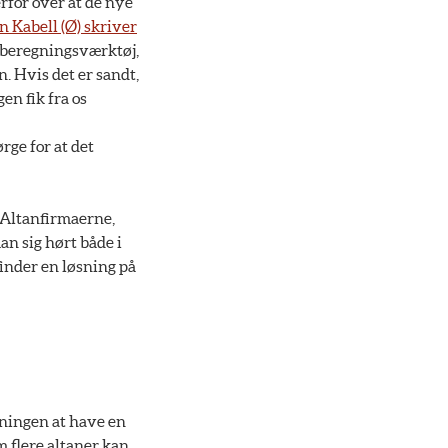
for over at de nye
 Kabell (Ø) skriver
 beregningsværktøj,
an. Hvis det er sandt,
en fik fra os
rge for at det
 Altanfirmaerne,
an sig hørt både i
finder en løsning på
tningen at have en
 flere altaner kan