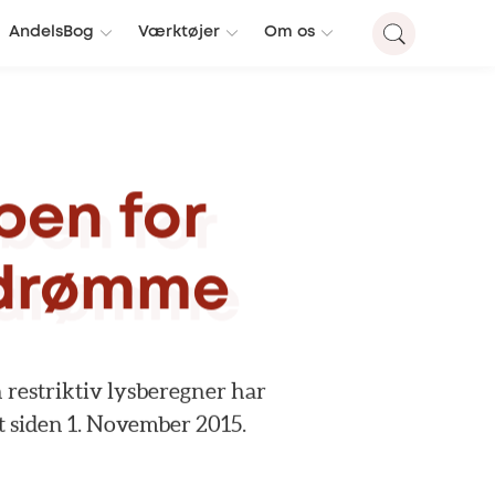
AndelsBog
Værktøjer
Om os
ben
for
ndrømme
n
restriktiv
lysberegner
har
t
siden
1.
November
2015.