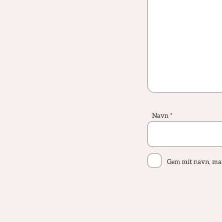
Navn
*
Gem mit navn, mail