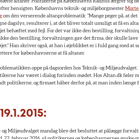
ætte altaner. Politikerne på Københavns Rådhus ærgrer sig der
 efter hensigten. Københavns teknik- og miljøborgmester
Morten
e
om den verserende altanproblematik: ”Mange peger på, at det
gne dagslys, resulterer i, at det bliver totalt umuligt at få en alt
t behæftet med fejl. For det var ikke den bestilling, forvaltning
 ikke den bestilling, forvaltningen gav det firma, der skulle lave
.” Han skriver også, at han i øjeblikket er i fuld gang med at sø
ettere for københavnerne at få altaner.
oblematikken oppe på dagsorden hos Teknik- og Miljøudvalget.
tikerne har været i dialog forinden mødet. Hos Altan.dk føler m
dt politikerne, og firmaet håber derfor på, at man inden længe 
9.1.2015:
- og Miljøudvalget mandag blev det besluttet at pålægge forval
d. 22. februar 2016, så politikernes og københavnernes ønske om