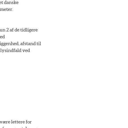
et danske
 meter.
n 2 af de tidligere
med
iggenhed, afstand til
 lysindfald ved
være lettere for