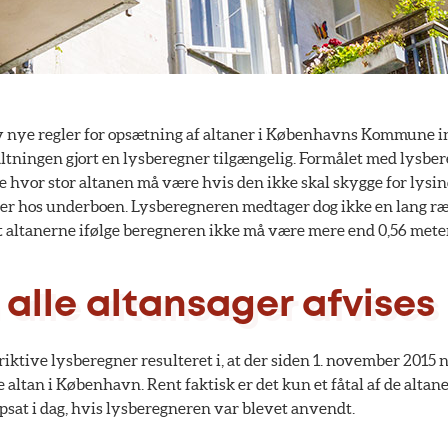
 nye regler for opsætning af altaner i Københavns Kommune in
ltningen gjort en lysberegner tilgængelig. Formålet med lysber
 hvor stor altanen må være hvis den ikke skal skygge for lysin
ler hos underboen. Lysberegneren medtager dog ikke en lang r
at altanerne ifølge beregneren ikke må være mere end 0,56 mete
alle altansager afvises
triktive lysberegner resulteret i, at der siden 1. november 2015 
te altan i København. Rent faktisk er det kun et fåtal af de altane
 opsat i dag, hvis lysberegneren var blevet anvendt.