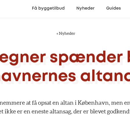
Få byggetilbud
Nyheder
Guides
«
Nyheder
egner
spænder
avnernes
alta
nemmere
at
få
opsat
en
altan
i
København,
men
e
et
ikke
er
en
eneste
altansag,
der
er
blevet
godkend