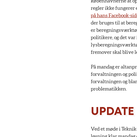
københavnerne at ops
regler ikke fungerer
på hans Facebook-sid
der bruges til at bere
er beregningsværktøje
politikere, og det var
lysberegningsværktøjet
fremover skal blive l
På mandag er altanpr
forvaltningen og poli
forvaltningen og blan
problematikken.
UPDATE 1
Ved et møde i Teknik
løsning klar mandag 