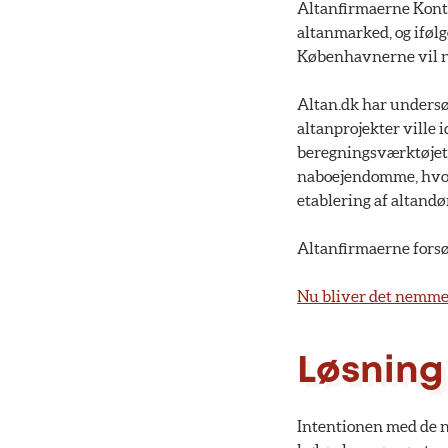
Altanfirmaerne Kont
altanmarked, og ifølg
Københavnerne vil ne
Altan.dk har undersø
altanprojekter ville
beregningsværktøjet e
naboejendomme, hvor 
etablering af altandø
Altanfirmaerne forsøg
Nu bliver det nemmer
Løsning 
Intentionen med de ny