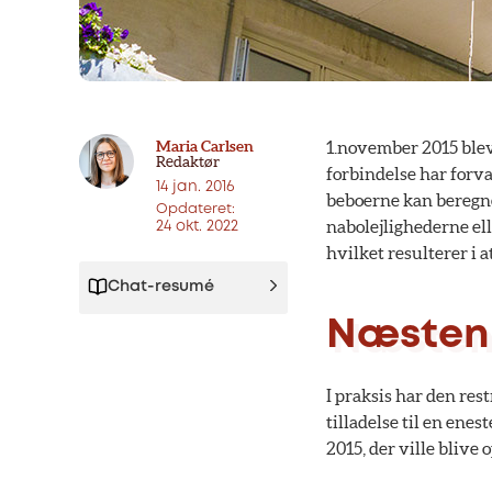
Maria Carlsen
1.november 2015 blev
Redaktør
forbindelse har forva
14 jan. 2016
beboerne kan beregne
Opdateret:
nabolejlighederne el
24 okt. 2022
hvilket resulterer i 
Chat-resumé
Næsten 
I praksis har den res
tilladelse til en enes
2015, der ville blive