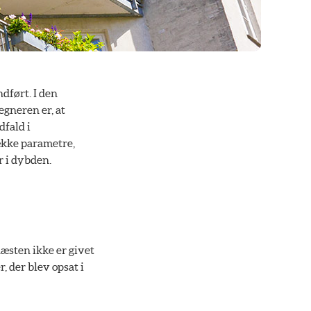
dført. I den
egneren er, at
dfald i
ække parametre,
r i dybden.
næsten ikke er givet
r, der blev opsat i