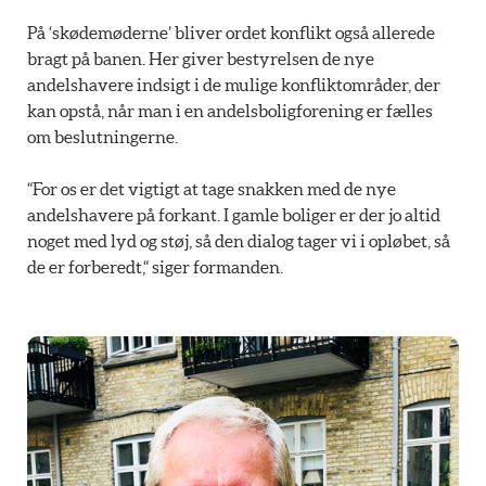
På ‘skødemøderne’ bliver ordet konflikt også allerede
bragt på banen. Her giver bestyrelsen de nye
andelshavere indsigt i de mulige konfliktområder, der
kan opstå, når man i en andelsboligforening er fælles
om beslutningerne.
“For os er det vigtigt at tage snakken med de nye
andelshavere på forkant. I gamle boliger er der jo altid
noget med lyd og støj, så den dialog tager vi i opløbet, så
de er forberedt,“ siger formanden.