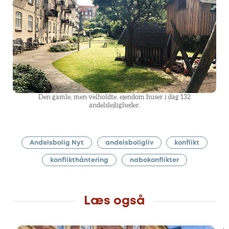
Den gamle, men velholdte, ejendom huser i dag 132
andelslejligheder.
Andelsbolig Nyt
andelsboligliv
konflikt
konflikthåntering
nabokonflikter
Læs også