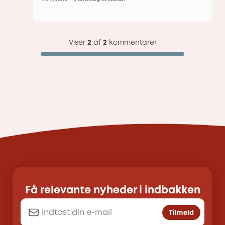
Viser
2
af
2
kommentarer
Få relevante nyheder i indbakken
Tilmeld