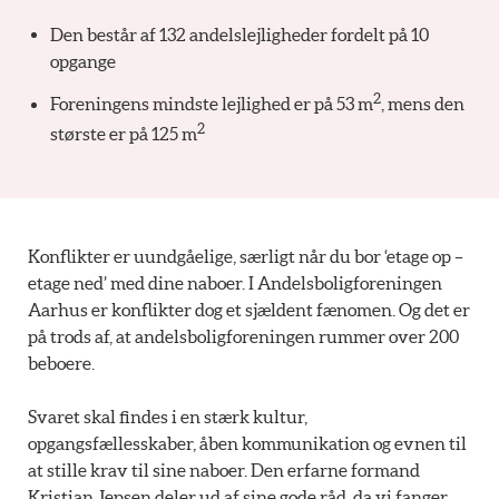
Den består af 132 andelslejligheder fordelt på 10
opgange
2
Foreningens mindste lejlighed er på 53 m
, mens den
2
største er på 125 m
Konflikter er uundgåelige, særligt når du bor ‘etage op –
etage ned’ med dine naboer. I Andelsboligforeningen
Aarhus er konflikter dog et sjældent fænomen. Og det er
på trods af, at andelsboligforeningen rummer over 200
beboere.
Svaret skal findes i en stærk kultur,
opgangsfællesskaber, åben kommunikation og evnen til
at stille krav til sine naboer. Den erfarne formand
Kristian Jepsen deler ud af sine gode råd, da vi fanger