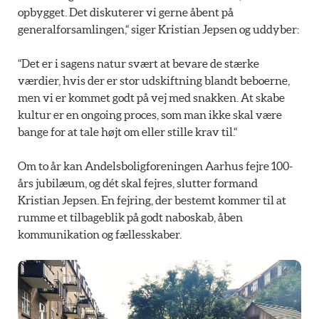
opbygget. Det diskuterer vi gerne åbent på
generalforsamlingen,“ siger Kristian Jepsen og uddyber:
“Det er i sagens natur svært at bevare de stærke
værdier, hvis der er stor udskiftning blandt beboerne,
men vi er kommet godt på vej med snakken. At skabe
kultur er en ongoing proces, som man ikke skal være
bange for at tale højt om eller stille krav til.“
Om to år kan Andelsboligforeningen Aarhus fejre 100-
års jubilæum, og dét skal fejres, slutter formand
Kristian Jepsen. En fejring, der bestemt kommer til at
rumme et tilbageblik på godt naboskab, åben
kommunikation og fællesskaber.