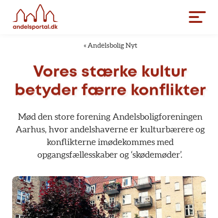
«
Andelsbolig Nyt
Vores
stærke
kultur
betyder
færre
konflikter
Mød
den
store
forening
Andelsboligforeningen
Aarhus,
hvor
andelshaverne
er
kulturbærere
og
konflikterne
imødekommes
med
opgangsfællesskaber
og
‘skødemøder’.