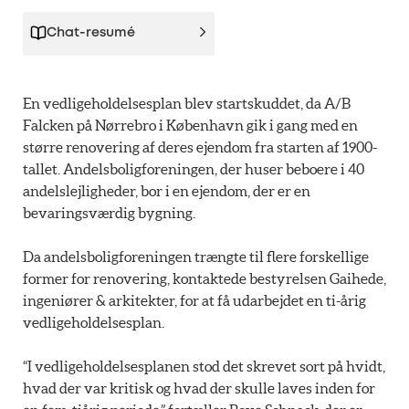
Chat-resumé
En vedligeholdelsesplan blev startskuddet, da A/B
Falcken på Nørrebro i København gik i gang med en
større renovering af deres ejendom fra starten af 1900-
tallet. Andelsboligforeningen, der huser beboere i 40
andelslejligheder, bor i en ejendom, der er en
bevaringsværdig bygning.
Da andelsboligforeningen trængte til flere forskellige
former for renovering, kontaktede bestyrelsen Gaihede,
ingeniører & arkitekter, for at få udarbejdet en ti-årig
vedligeholdelsesplan.
“I vedligeholdelsesplanen stod det skrevet sort på hvidt,
hvad der var kritisk og hvad der skulle laves inden for