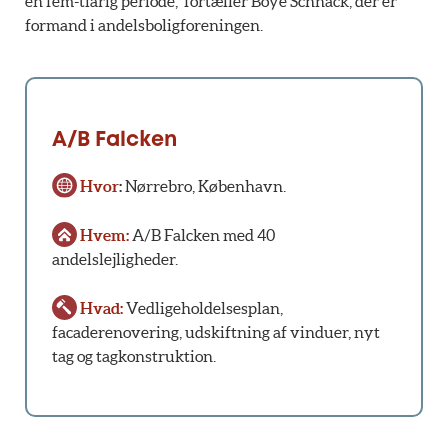
en fem-tiårig periode,” fortæller Boye Schnack, der er
formand i andelsboligforeningen.
A/B Falcken
Hvor
:
Nørrebro, København.
Hvem:
A/B Falcken med 40
andelslejligheder.
Hvad:
Vedligeholdelsesplan,
facaderenovering, udskiftning af vinduer, nyt
tag og tagkonstruktion.