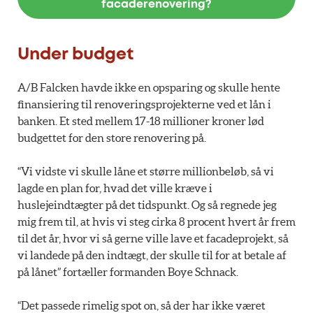
facaderenovering?
Under budget
A/B Falcken havde ikke en opsparing og skulle hente
finansiering til renoveringsprojekterne ved et lån i
banken. Et sted mellem 17-18 millioner kroner lød
budgettet for den store renovering på.
“Vi vidste vi skulle låne et større millionbeløb, så vi
lagde en plan for, hvad det ville kræve i
huslejeindtægter på det tidspunkt. Og så regnede jeg
mig frem til, at hvis vi steg cirka 8 procent hvert år frem
til det år, hvor vi så gerne ville lave et facadeprojekt, så
vi landede på den indtægt, der skulle til for at betale af
på lånet” fortæller formanden Boye Schnack.
“Det passede rimelig spot on, så der har ikke været