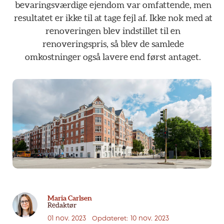
bevaringsværdige
ejendom
var
omfattende,
men
resultatet
er
ikke
til
at
tage
fejl
af.
Ikke
nok
med
at
renoveringen
blev
indstillet
til
en
renoveringspris,
så
blev
de
samlede
omkostninger
også
lavere
end
først
antaget.
Maria Carlsen
Redaktør
01 nov. 2023
10 nov. 2023
Opdateret: