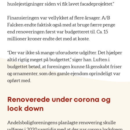
huslejestigninger siden vi fik lavet facadeprojektet.”
Finansieringen var vellykket af flere årsager. A/B
Falcken endte faktisk også med at bruge færre penge
end renoveringen først var budgetteret til. Ca. 15
millioner kroner endte det med at koste.
“Der var ikke så mange uforudsete udgifter. Det hjælper
altid rigtig meget på budgettet,” siger han. Luften i
budgettet betød, at foreningen kunne få genskabt friser
og ornamenter, som den gamle ejendom oprindeligt var
opført med.
Renoverede under corona og
lock down
Andelsboligforeningens planlagte renovering skulle
udføres i 2020 samtidig med at der var corona lockdown