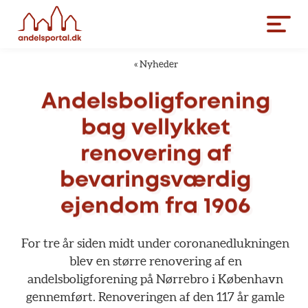
«
Nyheder
Andelsboligforening
bag
vellykket
renovering
af
bevaringsværdig
ejendom
fra
1906
For
tre
år
siden
midt
under
coronanedlukningen
blev
en
større
renovering
af
en
andelsboligforening
på
Nørrebro
i
København
gennemført.
Renoveringen
af
den
117
år
gamle