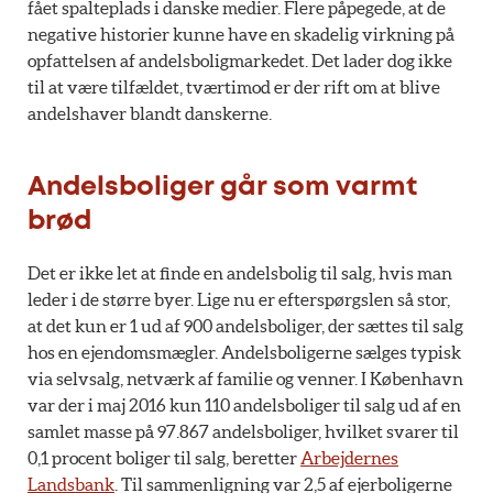
fået spalteplads i danske medier. Flere påpegede, at de
negative historier kunne have en skadelig virkning på
opfattelsen af andelsboligmarkedet. Det lader dog ikke
til at være tilfældet, tværtimod er der rift om at blive
andelshaver blandt danskerne.
Andelsboliger går som varmt
brød
Det er ikke let at finde en andelsbolig til salg, hvis man
leder i de større byer. Lige nu er efterspørgslen så stor,
at det kun er 1 ud af 900 andelsboliger, der sættes til salg
hos en ejendomsmægler. Andelsboligerne sælges typisk
via selvsalg, netværk af familie og venner. I København
var der i maj 2016 kun 110 andelsboliger til salg ud af en
samlet masse på 97.867 andelsboliger, hvilket svarer til
0,1 procent boliger til salg, beretter
Arbejdernes
Landsbank
. Til sammenligning var 2,5 af ejerboligerne