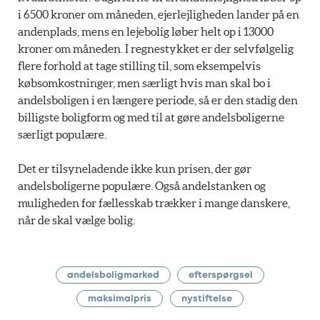
i 6500 kroner om måneden, ejerlejligheden lander på en
andenplads, mens en lejebolig løber helt op i 13000
kroner om måneden. I regnestykket er der selvfølgelig
flere forhold at tage stilling til, som eksempelvis
købsomkostninger, men særligt hvis man skal bo i
andelsboligen i en længere periode, så er den stadig den
billigste boligform og med til at gøre andelsboligerne
særligt populære.
Det er tilsyneladende ikke kun prisen, der gør
andelsboligerne populære. Også andelstanken og
muligheden for fællesskab trækker i mange danskere,
når de skal vælge bolig.
andelsboligmarked
efterspørgsel
maksimalpris
nystiftelse