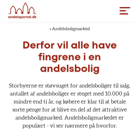
«
Andelsboligmarked
Derfor
vil
alle
have
fingrene
i
en
andelsbolig
Storbyerne
er
støvsuget
for
andelsboliger
til
salg,
antallet
af
andelsboliger
er
steget
med
10.000
på
mindre
end
ti
år,
og
købere
er
klar
til
at
betale
sorte
penge
for
at
blive
en
del
af
det
attraktive
andelsboligmarked.
Andelsboligmarkedet
er
populært
-
vi
ser
nærmere
på
hvorfor.