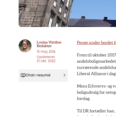
Louisa Vinther
Penge under bordet 
Redaktør
13 maj 2016
Frem til oktober 201
Opdateret:
andelsboligmarkedet –
21 okt. 2022
nuværende andelshave
Liberal Alliance i dag
Chat-resumé
Mens Erhvervs- og væ
boligudvalg for netop
forslag.
Til DR fortæller han,