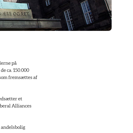
lerne på
de ca. 150.000
 som fremsættes af
edsætter et
iberal Alliances
e andelsbolig