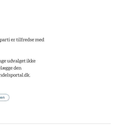
parti er tilfredse med
nge udvalget ikke
delægge den
ndelsportal.dk.
sen