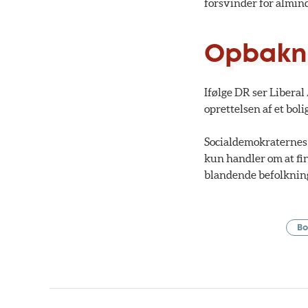
forsvinder for almin
Opbakni
Ifølge DR ser Liberal
oprettelsen af et bol
Socialdemokraternes 
kun handler om at fin
blandende befolkning
Bo