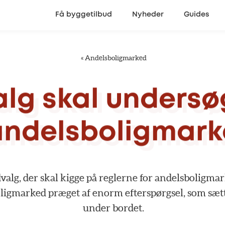
Få byggetilbud
Nyheder
Guides
«
Andelsboligmarked
alg
skal
undersø
andelsboligmark
valg,
der
skal
kigge
på
reglerne
for
andelsboligmar
oligmarked
præget
af
enorm
efterspørgsel,
som
sæt
under
bordet.