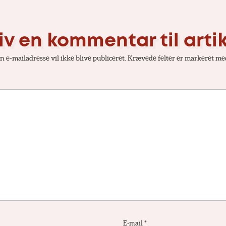
iv en kommentar til arti
n e-mailadresse vil ikke blive publiceret.
Krævede felter er markeret m
E-mail
*