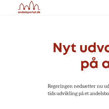
Nyt
udv
på
Regeringen
nedsætter
nu
ud
tids
udvikling
på
et
andelsb