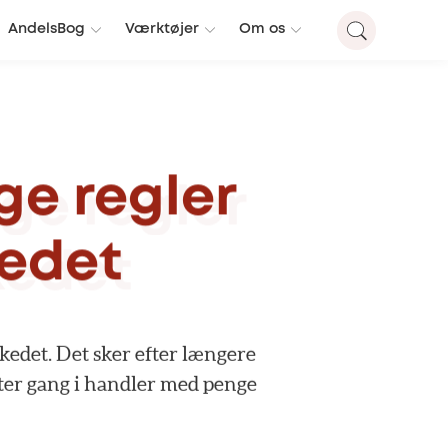
AndelsBog
Værktøjer
Om os
ge
regler
edet
kedet.
Det
sker
efter
længere
ter
gang
i
handler
med
penge