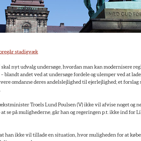
foregår stadigvæk
7 skal nyt udvalg undersøge, hvordan man kan modernisere reg
 blandt andet ved at undersøge fordele og ulemper ved at lade 
re omdanne deres andelslejlighed til ejerlejlighed; et forslag
.
kstminister Troels Lund Poulsen (V) ikke vil afvise noget og n
 at se på mulighederne, går han og regeringen p.t. ikke ind for L
 at han ikke vil tillade en situation, hvor muligheden for at køb