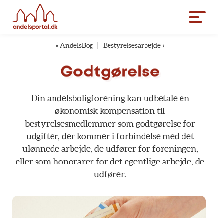
«
AndelsBog
|
Bestyrelsesarbejde
›
Godtgørelse
Din
andelsboligforening
kan
udbetale
en
økonomisk
kompensation
til
bestyrelsesmedlemmer
som
godtgørelse
for
udgifter,
der
kommer
i
forbindelse
med
det
ulønnede
arbejde,
de
udfører
for
foreningen,
eller
som
honorarer
for
det
egentlige
arbejde,
de
udfører.