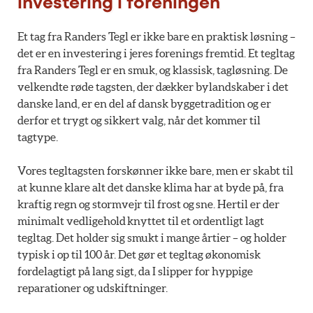
investering i foreningen
Et tag fra Randers Tegl er ikke bare en praktisk løsning –
det er en investering i jeres forenings fremtid. Et tegltag
fra Randers Tegl er en smuk, og klassisk, tagløsning. De
velkendte røde tagsten, der dækker bylandskaber i det
danske land, er en del af dansk byggetradition og er
derfor et trygt og sikkert valg, når det kommer til
tagtype.
Vores tegltagsten forskønner ikke bare, men er skabt til
at kunne klare alt det danske klima har at byde på, fra
kraftig regn og stormvejr til frost og sne. Hertil er der
minimalt vedligehold knyttet til et ordentligt lagt
tegltag. Det holder sig smukt i mange årtier – og holder
typisk i op til 100 år. Det gør et tegltag økonomisk
fordelagtigt på lang sigt, da I slipper for hyppige
reparationer og udskiftninger.