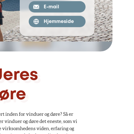
E-mail
Hjemmeside
Jeres
døre
rt inden for vinduer og døre? Så er
er vinduer og døre det eneste, som vi
le virksomhedens viden, erfaring og