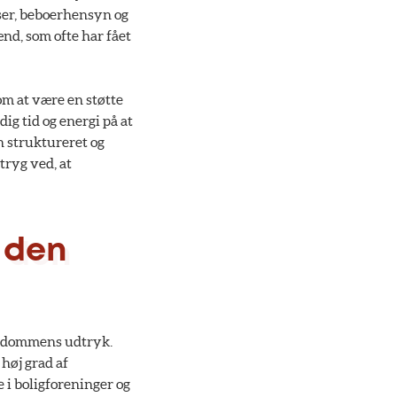
ser, beboerhensyn og
nd, som ofte har fået
om at være en støtte
ig tid og energi på at
n struktureret og
tryg ved, at
 den
jendommens udtryk.
høj grad af
i boligforeninger og