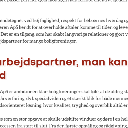
endetegnet ved høj faglighed, respekt for beboernes hverdag og
ren ApS kendt for at overholde aftaler, komme til tiden og leve
t. Det er en tilgang, som har skabt langvarige relationer og gjort
dspartner for mange boligforeninger.
rbejdspartner, man ka
ad
S er ambitionen klar: boligforeninger skal føle, at de aldrig s
rs erfaring, dyb specialviden og et stærkt blik for både menn
edsorienteret løsning, hvor kvalitet, tryghed og overblik altid er
les som en stor opgave at skulle udskifte vinduer og døre i en he
ocessen fra start til slut. Fra den første opmåling og rådgivning