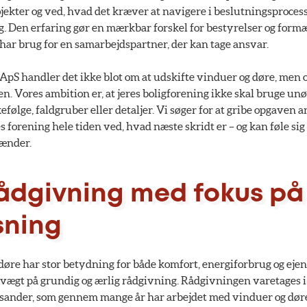
jekter og ved, hvad det kræver at navigere i beslutningsproces
. Den erfaring gør en mærkbar forskel for bestyrelser og formæ
har brug for en samarbejdspartner, der kan tage ansvar.
pS handler det ikke blot om at udskifte vinduer og døre, men 
. Vores ambition er, at jeres boligforening ikke skal bruge unød
ølge, faldgruber eller detaljer. Vi søger for at gribe opgaven a
 forening hele tiden ved, hvad næste skridt er – og kan føle sig 
hænder.
rådgivning med fokus på
sning
 døre har stor betydning for både komfort, energiforbrug og e
 vægt på grundig og ærlig rådgivning. Rådgivningen varetages i 
ander, som gennem mange år har arbejdet med vinduer og døre 