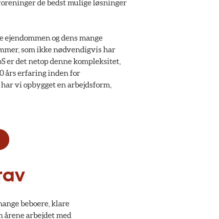
igforeninger de bedst mulige løsninger
hele ejendommen og dens mange
lemmer, som ikke nødvendigvis har
 er det netop denne kompleksitet,
 års erfaring inden for
 har vi opbygget en arbejdsform,
rav
mange beboere, klare
m årene arbejdet med