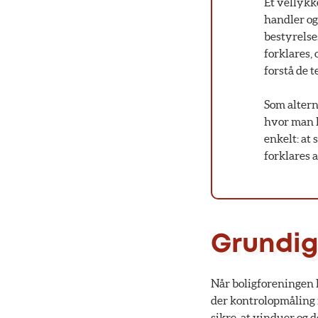
Et vellykk
handler og
bestyrelse
forklares,
forstå de 
Som altern
hvor man k
enkelt: at 
forklares 
Grundig
Når boligforeningen ha
der kontrolopmåling i 
sikre, at vinduer og 