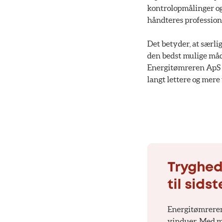
kontrolopmålinger og 
håndteres professione
Det betyder, at særli
den bedst mulige måde
Energitømreren ApS e
langt lettere og mere
Tryghed
til sids
Energitømreren
vinduer. Med me