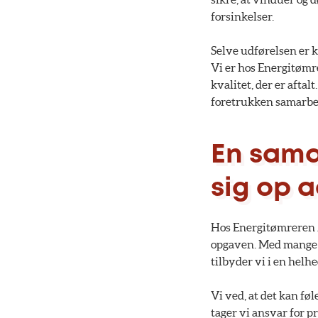
forsinkelser.
Selve udførelsen er k
Vi er hos Energitømre
kvalitet, der er aftal
foretrukken samarbej
En sama
sig op 
Hos Energitømreren Ap
opgaven. Med mange å
tilbyder vi i en helh
Vi ved, at det kan fø
tager vi ansvar for pr