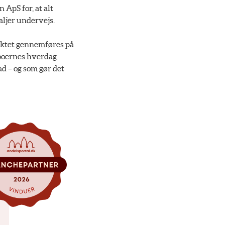
 ApS for, at alt
aljer undervejs.
ojektet gennemføres på
eboernes hverdag.
d – og som gør det