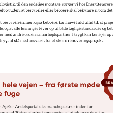
logistik, til den endelige montage, sørger vi hos Energitømreren
lt og uden, at bestyrelse eller beboere skal bekymre sig om det
gt bestyrelsen, men også beboere, kan have fuld tillid til, at pr
, og at alle løsninger lever op til både faglige standarder og b
r med andre ord en samarbejdspartner, I trygt kan læne jer op a
 trygt at stå med ansvaret for et større renoveringsprojekt.
 hele vejen – fra første møde
te fuge
 ApS er Andelsportal.dks branchepartner inden for
re end 20 års erfaring i renovering af vinduer og døre for