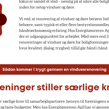
fokus er samlet ét sted – nemlig på at sikre alle bol
inden for netop vinduer og døre.
Vi ved, at renovering af vinduer og døre berører 
beboere, samt typisk et eller flere bestyrelsesmed
håndværksmæssig erfaring. Hos Energitømreren ApS
der er udgangspunktet for arbejdet. Med mere end 20
renoveringer af vinduer og døre for boligforeninger
hvor kvalitet, dialog, tryghed, tillid går hånd i hånd.
Sådan kommer I trygt gennem en vinduesrenovering
eninger stiller særlige k
er særlige krav til samarbejdspartnere: hensyn til foreningens 
 og faste budgetter. Men hos Energitømreren ApS har vi genne