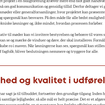
et projekt i en boligforening kræver mere end blot godt håndvæ
så om god kommunikation og gensidig tillid. Derfor deltager vi 
smøder eller generalforsamlinger, hvor projektet kan præsente
 og spørgsmål kan besvares. På den måde får alle bedst mulighed 
tekniske løsninger og, ikke mindst, hvordan processen forløber.
ativ til møder kan vi invitere bestyrelsen og beboere til vores
an se og mærke de vinduer og døre, der skal installeres. Formål
skabe ro i maven. Når løsningerne kan ses, spørgsmål kan stilles
af fagfolk, bliver beslutningen nemmere og tryggere for alle.
hed og kvalitet i udføre
r sagt ja til tilbuddet, fortsætter den grundige tilgang. Inden b
samtlige lejligheder, så alle mål er helt præcise. Det er et afgør
døre passer perfekt, og at montagen kan forløbe effektivt og ud