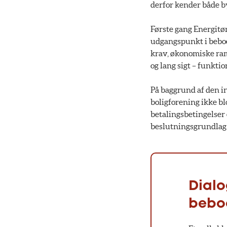
derfor kender både by
Første gang Energitøm
udgangspunkt i beboe
krav, økonomiske ramm
og lang sigt – funkti
På baggrund af den in
boligforening ikke bl
betalingsbetingelser 
beslutningsgrundlag o
Dialo
bebo