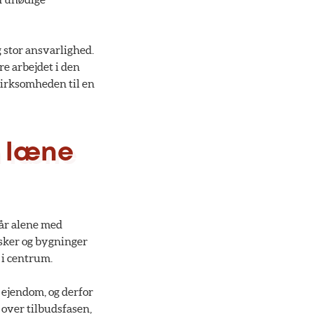
 stor ansvarlighed.
re arbejdet i den
 virksomheden til en
n læne
tår alene med
esker og bygninger
 i centrum.
l ejendom, og derfor
, over tilbudsfasen,