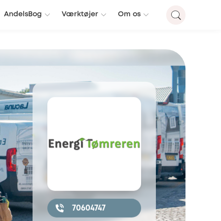
AndelsBog
Værktøjer
Om os
70604747