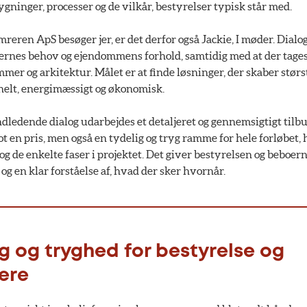
gninger, processer og de vilkår, bestyrelser typisk står med.
reren ApS besøger jer, er det derfor også Jackie, I møder. Dial
rnes behov og ejendommens forhold, samtidig med at der tages
er og arkitektur. Målet er at finde løsninger, der skaber størs
onelt, energimæssigt og økonomisk.
dledende dialog udarbejdes et detaljeret og gennemsigtigt tilbud
ot en pris, men også en tydelig og tryg ramme for hele forløbet,
og de enkelte faser i projektet. Det giver bestyrelsen og beboern
g en klar forståelse af, hvad der sker hvornår.
g og tryghed for bestyrelse og
ere