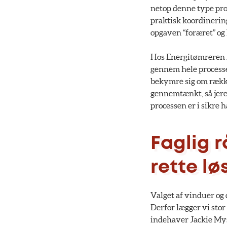
netop denne type pro
praktisk koordinering
opgaven “foræret” og 
Hos Energitømreren A
gennem hele processen
bekymre sig om rækkef
gennemtænkt, så jeres
processen er i sikre 
Faglig 
rette lø
Valget af vinduer og
Derfor lægger vi stor
indehaver Jackie Mys