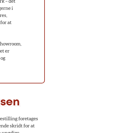
rk – det
gerne i
res,
for at
 showroom,
et er
 og
lsen
estilling foretages
ende skridt for at
en unødige