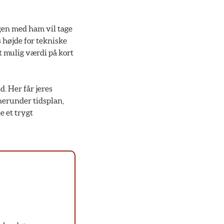
ogen med ham vil tage
 højde for tekniske
t mulig værdi på kort
. Her får jeres
 herunder tidsplan,
e et trygt