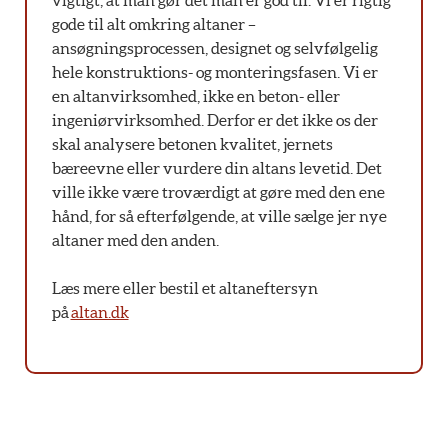
vigtigt, at man gør det man er god til. Vi er rigtig
gode til alt omkring altaner –
ansøgningsprocessen, designet og selvfølgelig
hele konstruktions- og monteringsfasen. Vi er
en altanvirksomhed, ikke en beton- eller
ingeniørvirksomhed. Derfor er det ikke os der
skal analysere betonen kvalitet, jernets
bæreevne eller vurdere din altans levetid. Det
ville ikke være troværdigt at gøre med den ene
hånd, for så efterfølgende, at ville sælge jer nye
altaner med den anden.
Læs mere eller bestil et altaneftersyn
på
altan.dk