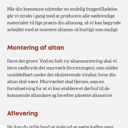
Når din kommune udsteder en endelig byggetilladelse,
går vi straks i gang med at producere alle nødvendige
materialer til lige præcis din altansag, så vi kan begynde
arbejdet med at montere altanen så hurtigt som muligt.
Montering af altan
Først det grove. Ved en helt ny altanmontering skal vi
først nedbryde det murværk (brystningen), som sidder
umiddelbart under det eksisterende vindue, hvor din
altan skal være. Murværket skal fjernes, som en
forudsætning for at vi kan etablere et dørhul til de
kommende altandøre og herefter påsætte altanerne.
Aflevering
Nu kan du stille bord og stole ud og sætte kaffen over.