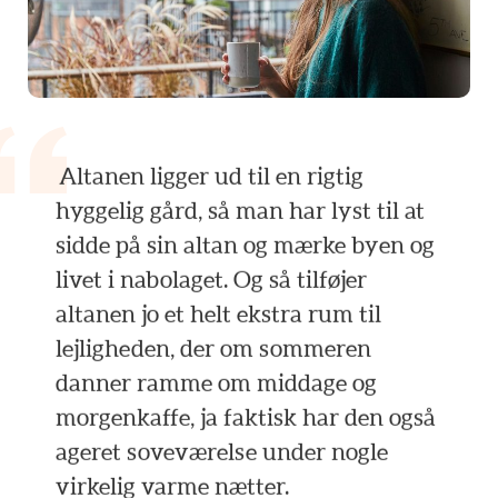
Altanen
ligger
ud
til
en
rigtig
hyggelig
gård,
så
man
har
lyst
til
at
sidde
på
sin
altan
og
mærke
byen
og
livet
i
nabolaget.
Og
så
tilføjer
altanen
jo
et
helt
ekstra
rum
til
lejligheden,
der
om
sommeren
danner
ramme
om
middage
og
morgenkaffe,
ja
faktisk
har
den
også
ageret
soveværelse
under
nogle
virkelig
varme
nætter.