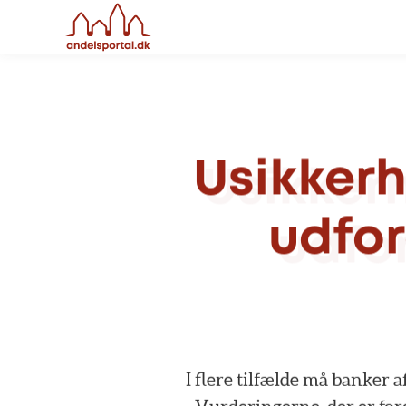
Usikker
udfor
I
flere
tilfælde
må
banker
a