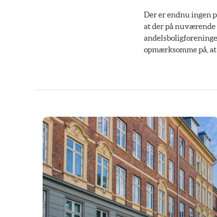
Der er endnu ingen po
at der på nuværende t
andelsboligforeninge
opmærksomme på, at b