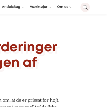
AndelsBog
Værktøjer
Om os
rderinger
gen
af
n
om,
at
de
er
prissat
for
højt.