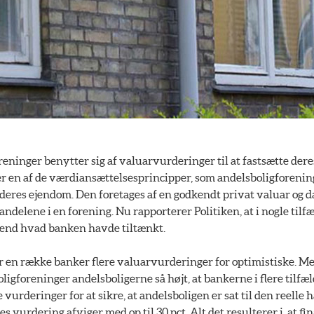
eninger benytter sig af valuarvurderinger til at fastsætte der
 en af de værdiansættelsesprincipper, som andelsboligforening
 deres ejendom. Den foretages af en godkendt privat valuar og 
ndelene i en forening. Nu rapporterer Politiken, at i nogle tilfæ
 end hvad banken havde tiltænkt.
er en række banker flere valuarvurderinger for optimistiske. Me
igforeninger andelsboligerne så højt, at bankerne i flere tilfæld
 vurderinger for at sikre, at andelsboligen er sat til den reelle
s vurdering afviger med op til 30 pct. Alt det resulterer i, at f