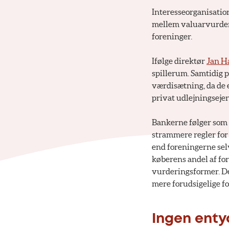
Interesseorganisatio
mellem valuarvurderi
foreninger.
Ifølge direktør
Jan H
spillerum. Samtidig 
værdisætning, da de e
privat udlejningsejen
Bankerne følger som r
strammere regler for 
end foreningerne selv
køberens andel af for
vurderingsformer. De
mere forudsigelige f
Ingen enty