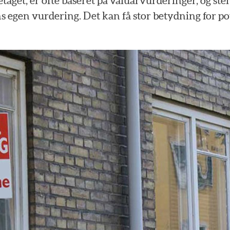
etaget,
er
ofte
baseret
på
valuarvurderinger,
og
st
ns
egen
vurdering.
Det
kan
få
stor
betydning
for
po