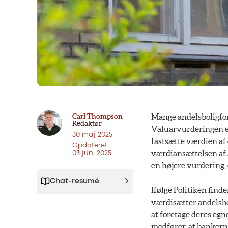
Carl Thompson
Mange andelsboligfor
Redaktør
Valuarvurderingen er
30 maj 2025
fastsætte værdien af
Opdateret:
værdiansættelsen af a
03 jun. 2025
en højere vurdering,
Chat-resumé
Ifølge Politiken find
værdisætter andelsbol
at foretage deres egne
medfører, at bankerne