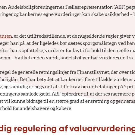
nen Andelsboligforeningernes Fællesrepræsentation (ABF) peger
nger og bankernes egne vurderinger kan skabe usikkerhed – b
ansen
, er det utilfredsstillende, at de nugældende regler giver v
peger han på, at der ligeledes bør sættes spørgsmålstegn ved ba
fter hans opfattelse, vurderer for lavt i forhold til den reell
dom – hvilket er den værdi, andelsboliger bør vurderes ud fra.
egel de generelle retningslinjer fra Finanstilsynet, der over ti
boliglån. Det har betydet, at bankerne i flere tilfælde vurderer
, og samtidig er begyndt at stille krav om udbetalinger på 5 pct.
eningens samlede gæld. ABF opfordrer til, at der ses nærmere på
t vil kunne bidrage til en større grad af ensretning og gennem
orhold for andelshavere og købere.
dig regulering af valuarvurderin