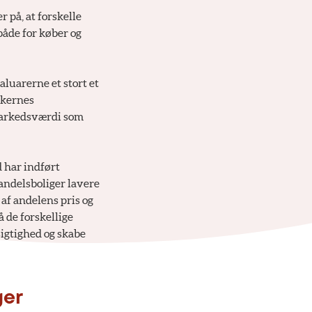
 på, at forskelle
åde for køber og
aluarerne et stort et
nkernes
e markedsværdi som
d har indført
 andelsboliger lavere
 af andelens pris og
 de forskellige
sigtighed og skabe
ger