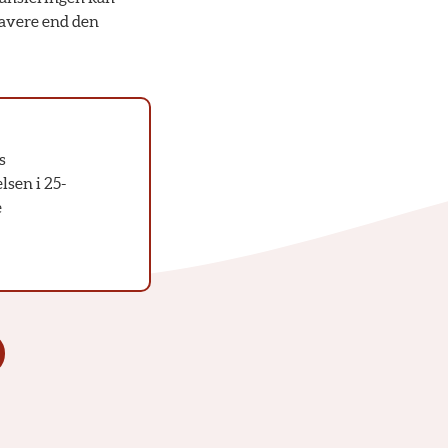
 lavere end den
s
lsen i 25-
e