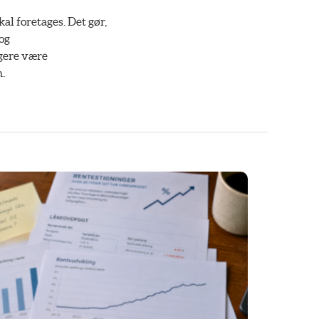
al foretages. Det gør,
og
gere være
n.