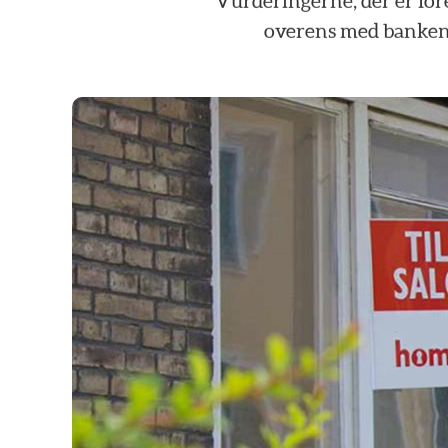
Vurderingerne,
der
er
for
overens
med
banke