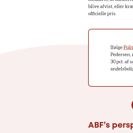
blive afvist, eller k
officielle pris.
Ifølge
Poli
Pedersen, 
30 pct. af 
andelsboli
ABF’s pers