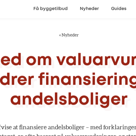
Få byggetilbud
Nyheder
Guides
«
Nyheder
hed
om
valuarvu
drer
finansierin
andelsboliger
fvise
at
finansiere
andelsboliger
–
med
forklaringe