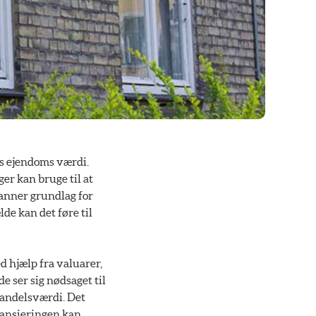
es ejendoms værdi.
er kan bruge til at
danner grundlag for
lde kan det føre til
d hjælp fra valuarer,
e ser sig nødsaget til
 handelsværdi. Det
inansieringen kan