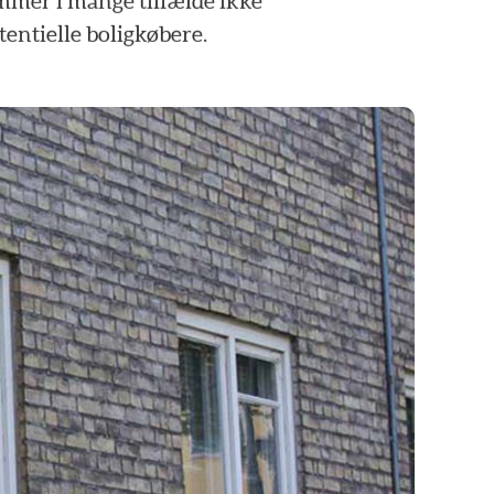
emmer
i
mange
tilfælde
ikke
tentielle
boligkøbere.