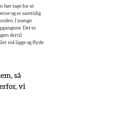
 bør tage for at
terne og er samtidig
runden. I mange
opgangene. Det er
ngen dertil
ller må ligge og flyde
lem, så
rfor, vi