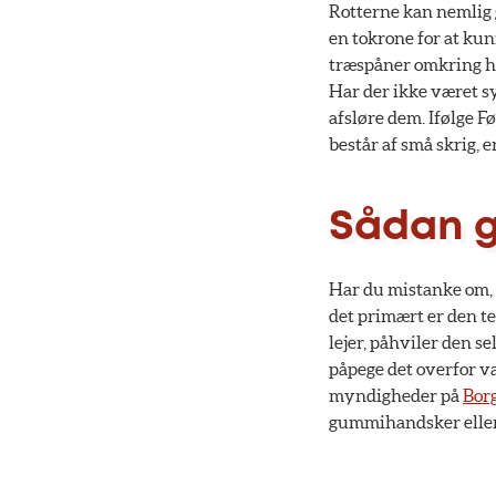
Rotterne kan nemlig 
en tokrone for at ku
træspåner omkring hul
Har der ikke været sy
afsløre dem. Ifølge 
består af små skrig, 
Sådan g
Har du mistanke om, e
det primært er den te
lejer, påhviler den se
påpege det overfor v
myndigheder på
Bor
gummihandsker eller 