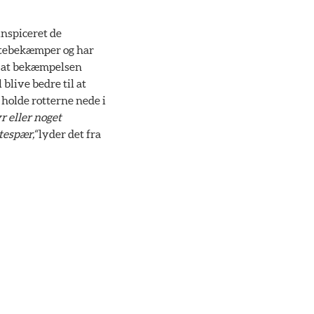
nspiceret de
ottebekæmper og har
r, at bekæmpelsen
live bedre til at
 holde rotterne nede i
 eller noget
tespær,“
lyder det fra