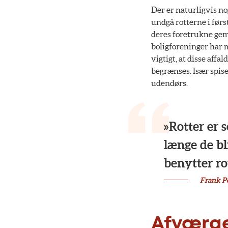
Der er naturligvis no
undgå rotterne i førs
deres foretrukne gemm
boligforeninger har m
vigtigt, at disse affa
begrænses. Især spisel
udendørs.
» Rotter er
længe de bl
benytter ro
Frank P
Afværge