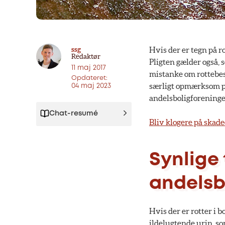
ssg
Hvis der er tegn på r
Redaktør
Pligten gælder også, 
11 maj 2017
mistanke om rottebes
Opdateret:
særligt opmærksom på 
04 maj 2023
andelsboligforeninge
Chat-resumé
Bliv klogere på ska
Synlige 
andelsb
Hvis der er rotter i 
ildelugtende urin, so