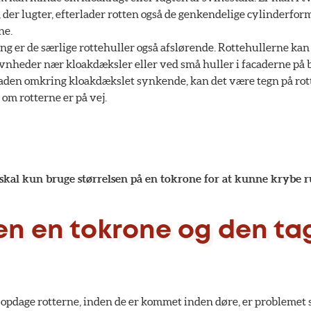
et, der lugter, efterlader rotten også de genkendelige cylinderf
ne.
ng er de særlige rottehuller også afslørende. Rottehullerne ka
ævnheder nær kloakdæksler eller ved små huller i facaderne på 
laden omkring kloakdækslet synkende, kan det være tegn på rotte
m rotterne er på vej.
skal kun bruge størrelsen på en tokrone for at kunne krybe 
ten en tokrone og den ta
opdage rotterne, inden de er kommet inden døre, er problemet s