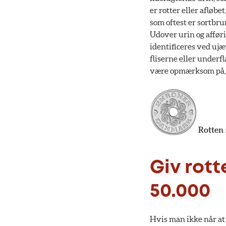
er rotter eller afløb
som oftest er sortbru
Udover urin og afføri
identificeres ved uj
fliserne eller underf
være opmærksom på, o
Rotten 
Giv rot
50.000
Hvis man ikke når at 