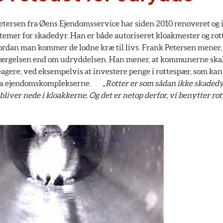
tersen fra Øens Ejendomsservice har siden 2010 renoveret og i
temer for skadedyr. Han er både autoriseret kloakmester og r
hvordan man kommer de lodne kræ til livs. Frank Petersen mene
rgelsen end om udryddelsen. Han mener, at kommunerne skal b
 reagere, ved eksempelvis at investere penge i rottespær, som kan
ra ejendomskomplekserne.
„Rotter er som sådan ikke skadedyr
bliver nede i kloakkerne. Og det er netop derfor, vi benytter rot