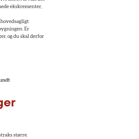
ormede ekskrementer,
n hovedsagligt
bygningen. Er
r, og du skal derfor
rundt
ger
traks større.