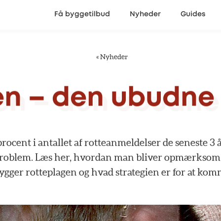
Få byggetilbud
Nyheder
Guides
«
Nyheder
en
–
den
ubudne
procent
i
antallet
af
rotteanmeldelser
de
seneste
3
roblem.
Læs
her,
hvordan
man
bliver
opmærksom
ygger
rotteplagen
og
hvad
strategien
er
for
at
kom