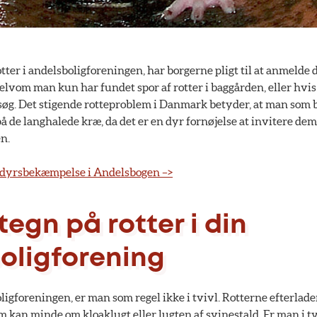
otter i andelsboligforeningen, har borgerne pligt til at anmelde
selvom man kun har fundet spor af rotter i baggården, eller hvi
øg. Det stigende rotteproblem i Danmark betyder, at man som 
de langhalede kræ, da det er en dyr fornøjelse at invitere dem
n.
dedyrsbekæmpelse i Andelsbogen –>
tegn på rotter i din
oligforening
boligforeningen, er man som regel ikke i tvivl. Rotterne efterlad
m kan minde om kloaklugt eller lugten af svinestald. Er man i t