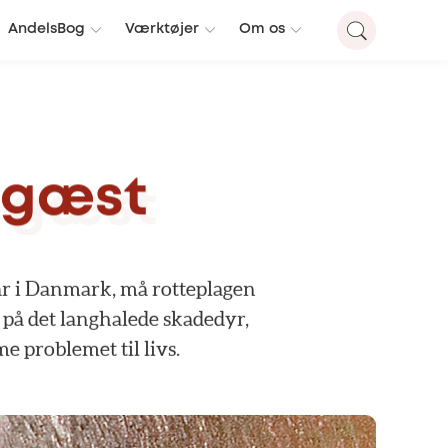
AndelsBog
Værktøjer
Om os
gæst
år
i
Danmark,
må
rotteplagen
på
det
langhalede
skadedyr,
me
problemet
til
livs.