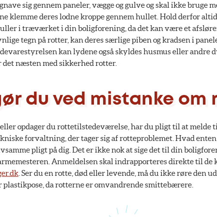
gnave sig gennem paneler, vægge og gulve og skal ikke bruge m
nne klemme deres lodne kroppe gennem hullet. Hold derfor alti
ler i træværket i din boligforening, da det kan være et afsløre
nlige tegn på rotter, kan deres særlige piben og kradsen i pane
Fødevarestyrelsen kan lydene også skyldes husmus eller andre 
er det næsten med sikkerhed rotter.
ør du ved mistanke om r
ller opdager du rottetilstedeværelse, har du pligt til at melde
kniske forvaltning, der tager sig af rotteproblemet. Hvad enten
lvsamme pligt på dig. Det er ikke nok at sige det til din boligfor
armemesteren. Anmeldelsen skal indrapporteres direkte til d
ger.dk
. Ser du en rotte, død eller levende, må du ikke røre den u
plastikpose, da rotterne er omvandrende smittebærere.