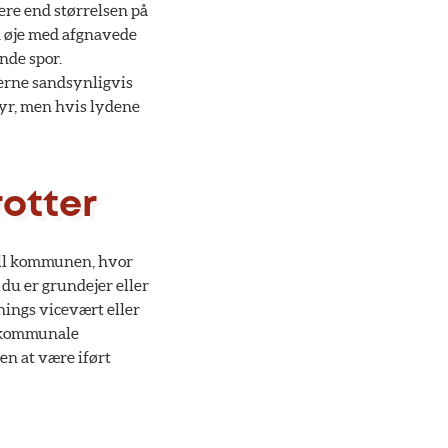
ere end størrelsen på
d øje med afgnavede
nde spor.
lerne sandsynligvis
dyr, men hvis lydene
otter
 til kommunen, hvor
 du er grundejer eller
enings vicevært eller
e kommunale
den at være iført