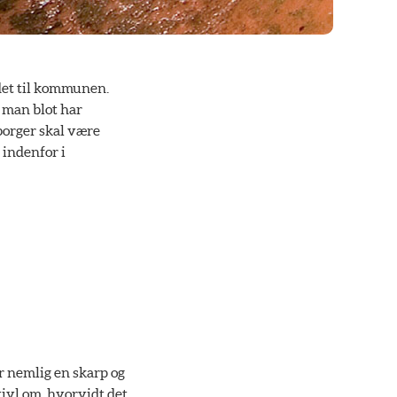
 det til kommunen.
s man blot har
borger skal være
 indenfor i
er nemlig en skarp og
vivl om, hvorvidt det