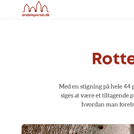
Rott
Med
en
stigning
på
hele
44
siges
at
være
et
tiltagende
p
hvordan
man
foreb