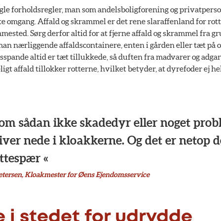
gle forholdsregler, man som andelsboligforening og privatperson
te omgang. Affald og skrammel er det rene slaraffenland for rot
ested. Sørg derfor altid for at fjerne affald og skrammel fra g
an nærliggende affaldscontainere, enten i gården eller tæt på 
ldsspande altid er tæt tillukkede, så duften fra madvarer og adga
igt affald tillokker rotterne, hvilket betyder, at dyrefoder ej he
 som sådan ikke skadedyr eller noget prob
iver nede i kloakkerne. Og det er netop de
ttespær «
etersen, Kloakmester for Øens Ejendomsservice
 i stedet for udrydde