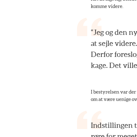
komme videre.
“Jeg og den ny
at sejle videre
Derfor foreslog
kage. Det vill
I bestyrelsen var de
om at være uenige ov
Indstillingen 
røre for meget 