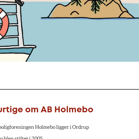
urtige om AB Holmebo
oligforeningen Holmebo ligger i Ordrup
 blev stiftet i 2005