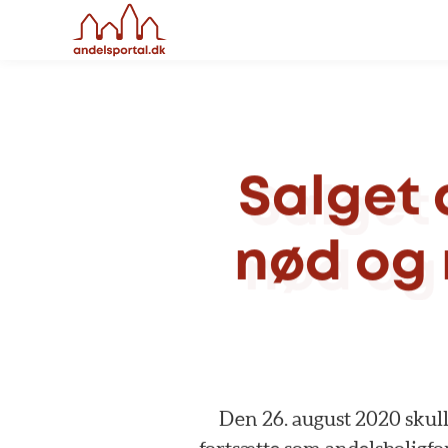
Salget
nød
og
Den
26.
august
2020
skul