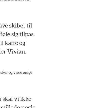
ve skibet til
øle sig tilpas.
il kaffe og
ler Vivian.
esker og være enige
 skal vi ikke
 stillede nogle