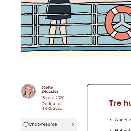
Mette
Redaktør
18 nov. 2020
Tre h
Opdateret:
11 okt. 2022
Andelsb
Chat-resumé
Holmebo