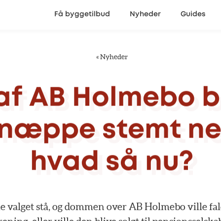
Få byggetilbud
Nyheder
Guides
«
Nyheder
af
AB
Holmebo
b
næppe
stemt
n
hvad
så
nu?
le
valget
stå,
og
dommen
over
AB
Holmebo
ville
fal