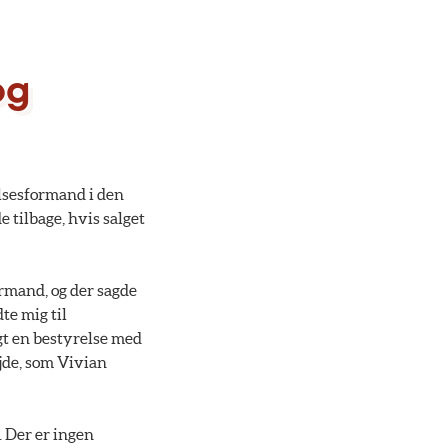
og
elsesformand i den
e tilbage, hvis salget
rmand, og der sagde
te mig til
lgt en bestyrelse med
jde, som Vivian
i. Der er ingen