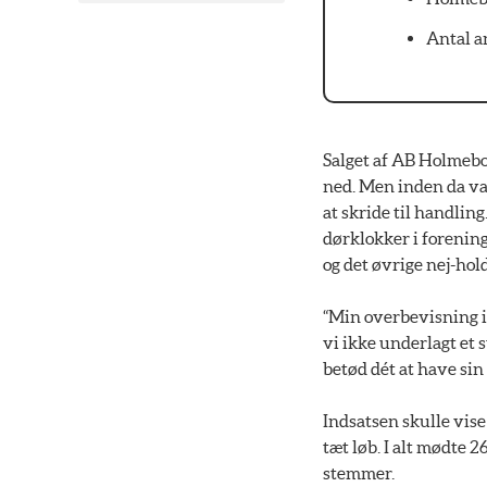
Antal a
Salget af AB Holmebo
ned. Men inden da var
at skride til handli
dørklokker i forening
og det øvrige nej-hol
“Min overbevisning i 
vi ikke underlagt et 
betød dét at have sin
Indsatsen skulle vise
tæt løb. I alt mødte 
stemmer.