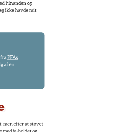
 med hinanden og
jeg ikke havde mit
 fra
PFAs
g af en
e
, men efter at støvet
ne med ja-holdet og