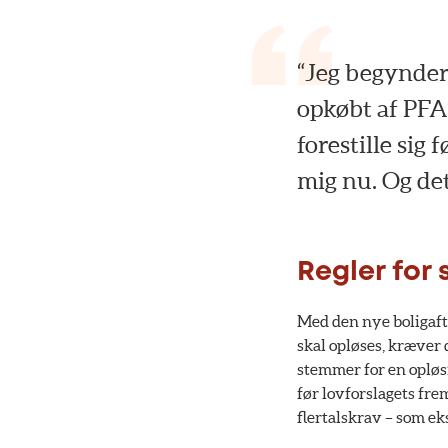
“Jeg begynder 
opkøbt af PFA
forestille sig
mig nu. Og det
Regler for
Med den nye boligaftal
skal opløses, kræver 
stemmer for en opløsn
før lovforslagets fre
flertalskrav – som ek