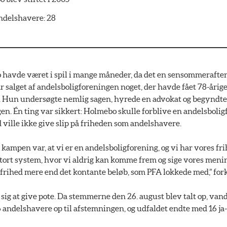
ndelshavere: 28
 havde været i spil i mange måneder, da det en sensommeraften
 salget af andelsboligforeningen noget, der havde fået 78-årig
ng. Hun undersøgte nemlig sagen, hyrede en advokat og begyndt
en. Én ting var sikkert: Holmebo skulle forblive en andelsbolig
d ville ikke give slip på friheden som andelshavere.
kampen var, at vi er en andelsboligforening, og vi har vores fr
stort system, hvor vi aldrig kan komme frem og sige vores menin
 frihed mere end det kontante beløb, som PFA lokkede med,” for
 sig at give pote. Da stemmerne den 26. august blev talt op, vand
26 andelshavere op til afstemningen, og udfaldet endte med 16 ja