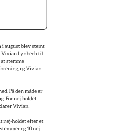
 i august blev stemt
e Vivian Lynbech til
e at stemme
forening, og Vivian
ihed. På den måde er
g. For nej-holdet
klarer Vivian.
t nej-holdet efter et
-stemmer og 10 nej-