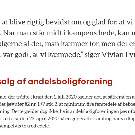
at blive rigtig bevidst om og glad for, at vi
. Når man står midt i kampens hede, kan m
 følgerne af det, man kæmper for, men det er
 var godt, at vi kæmpede,” siger Vivian L
 salg af andelsboligforening
e, der trådte i kraft den 1. juli 2020, gælder det, at såfremt en
det jævnfør §2 nr. 1 §7 stk. 2, at minimum fire femtedele af beboe
ing. Dette gælder dog ikke, hvis andelsboligforeningen jævnfør § 
msættelse den 22. april 2020 på en generalforsamling har vedtag
sempelvis to tredjedele.