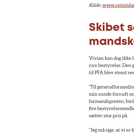
Kilde:
www.retsinfor
Skibet s
mandsk
Vivian kan dog ikke l
nye bestyrelse. Den g
til PFA blev stemt ne
“Til generalforsamli
min sunde fornuft mig
formandsposten, fordi 
fire bestyrelsesmedl
sætter stor pris på.
“Jeg må sige, at vi er