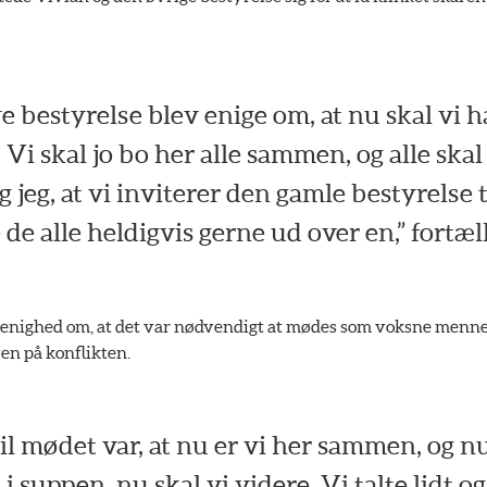
e bestyrelse blev enige om, at nu skal vi ha
. Vi skal jo bo her alle sammen, og alle skal f
 jeg, at vi inviterer den gamle bestyrelse t
e de alle heldigvis gerne ud over en,” fortæl
r enighed om, at det var nødvendigt at mødes som voksne menn
en på konflikten.
til mødet var, at nu er vi her sammen, og nu
i suppen, nu skal vi videre. Vi talte lidt og