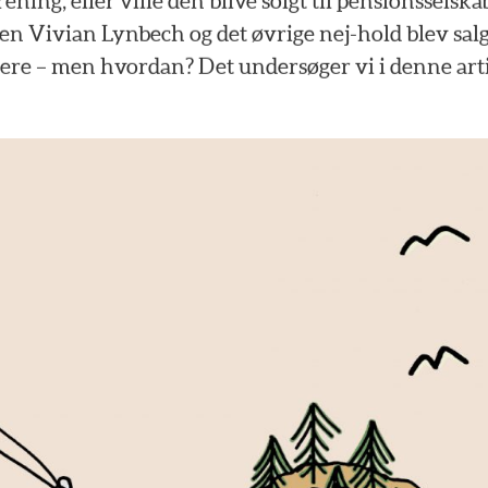
rening,
eller
ville
den
blive
solgt
til
pensionsselska
ren
Vivian
Lynbech
og
det
øvrige
nej-hold
blev
sal
ere
–
men
hvordan?
Det
undersøger
vi
i
denne
art