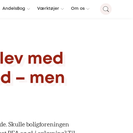
AndelsBog
Værktøjer
Om os
lev
med
ed
–
men
de.
Skulle
boligforeningen