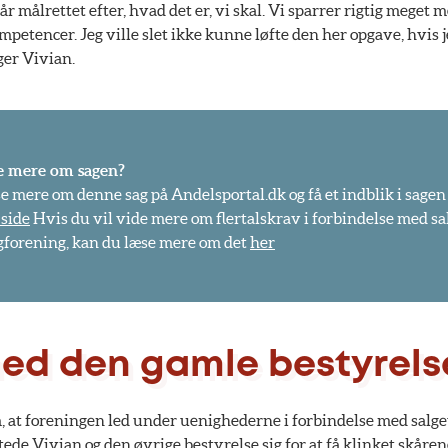
r målrettet efter, hvad det er, vi skal. Vi sparrer rigtig meget
etencer. Jeg ville slet ikke kunne løfte den her opgave, hvis 
ger Vivian.
de mere om sagen?
e mere om denne sag på Andelsportal.dk og få et indblik i sagen
 side
Hvis du vil vide mere om flertalskrav i forbindelse med sal
gforening, kan du læse mere om det
her
d den gamle bestyrels
, at foreningen led under uenighederne i forbindelse med salget
ttede Vivian og den øvrige bestyrelse sig for at få klinket skåre