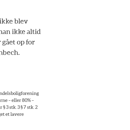
 ikke blev
an ikke altid
 gået op for
ynbech.
 andelsboligforening
rne – eller 80% –
3 stk. 3 § 7 stk. 2
et et lavere