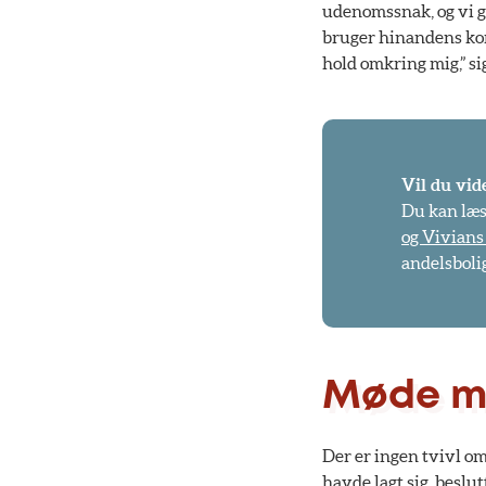
udenomssnak, og vi gå
bruger hinandens komp
hold omkring mig,” si
Vil du vi
Du kan læs
og Vivians
andelsboli
Møde me
Der er ingen tvivl om
havde lagt sig, beslu