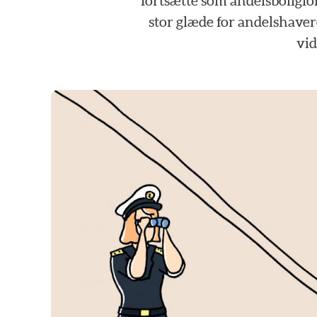
fortsætte
som
andelsboligfo
stor
glæde
for
andelshave
vid