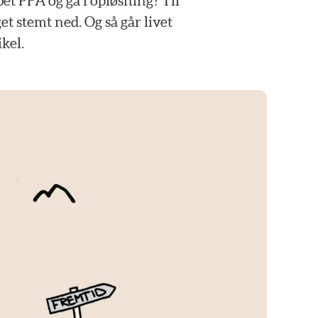
bet
PFA
og
gå
i
opløsning?
Til
get
stemt
ned.
Og
så
går
livet
ikel.