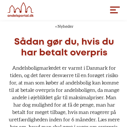
«
Nyheder
Sådan
gør
du,
hvis
du
har
betalt
overpris
Andelsboligmarkedet
er
varmt
i
Danmark
for
tiden,
og
det
fører
desværre
til
en
forøget
risiko
for,
at
man
som
køber
af
andelsbolig
kan
komme
til
at
betale
overpris
for
andelsboligen,
da
mange
andele
i
øjeblikket
går
til
maksimalpriser.
Man
har
dog
mulighed
for
at
få
de
penge,
man
har
betalt
for
meget
tilbage,
hvis
man
reagerer
på
uretfærdigheden
inden
for
6
måneder.
Læs
mere
her
om,
hvad
man
skal
gøre
i
sager
om
overpris,