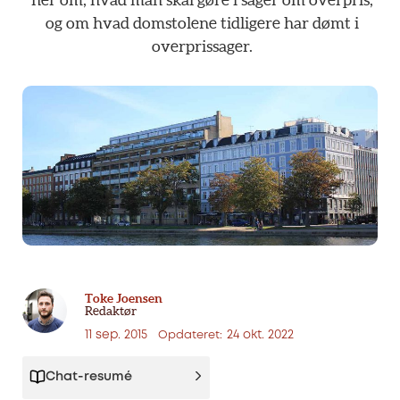
og
om
hvad
domstolene
tidligere
har
dømt
i
overprissager.
Toke Joensen
Redaktør
11 sep. 2015
24 okt. 2022
Opdateret:
Chat-resumé