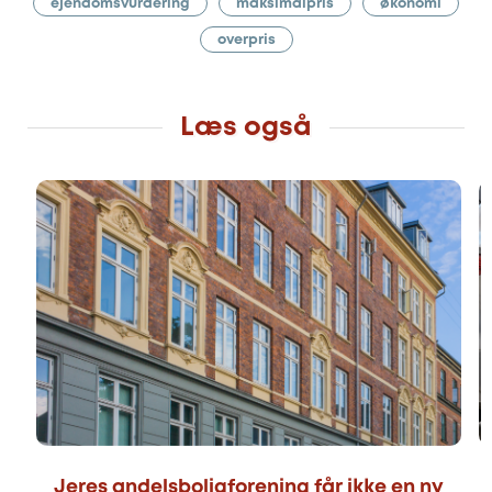
ejendomsvurdering
maksimalpris
økonomi
overpris
Læs også
Jeres andelsboligforening får ikke en ny