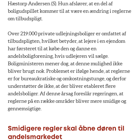
Hæstorp Andersen (S). Hun afslører, at en del af
boligudspillet kommer til at være en ændring i reglerne
om tilbudspligt.
Over 219.000 private udlejningsboliger er omfattet af
tilbudspligten, hvilket betyder, at lejere i en ejendom
har førsteret til at købe den og danne en
andelsboligforening, hvis udlejeren vil sælge.
Boligministeren mener dog, at denne mulighed ikke
bliver brugt nok. Problemet er ifølge hende, at reglerne
er for bureaukratiske og omkostningstunge, og derfor
understøtter de ikke, at der bliver etableret flere
andelsboliger. Af denne årsag foreslår regeringen, at
reglerne på en række områder bliver mere smidige og
gennemsigtige.
Smidigere regler skal åbne døren til
andelsmarkedet