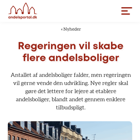
«
Nyheder
Regeringen
vil
skabe
flere
andelsboliger
Antallet
af
andelsboliger
falder,
men
regeringen
vil
gerne
vende
den
udvikling.
Nye
regler
skal
gøre
det
lettere
for
lejere
at
etablere
andelsboliger,
blandt
andet
gennem
enklere
tilbudspligt.