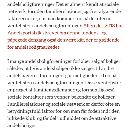
andelsboligforeninger. Det er alment kendt at sociale
netværk, foruden familierelationer, også er afgørende
faktorerne for, om man kommer ind på de interne
ventelister i andelsboligforeninger.
Allerede i 2018 har
Andelsportal.dk skrevet om denne tendens– og
påpegede dengang også de svære kår, der er gældende
for andelsboligmarkedet
.
I mange andelsboligforeninger forløber salg af boliger
således, at hvis andelsboligen ikke sælges til andre
andelshavere i foreningen, går muligheden til en på
ventelisten i andelsboligforeningen. Disse ventelister
er præget af familiemedlemmer, og formentlig også
sociale kontakter som venner, bekendte og kolleger.
Familierelationer og sociale netværk er derfor ofte en
betydningsfuld faktor for, om man får foden ind i den
lukkede klub, og får del i udbuddet om de attraktive
andelsboliger.