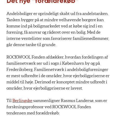
Det nye ”forældrekøb”
Andelsboliger er oprindeligt skabt ud fra andelstanken.
Tanken bygger på at mindre velhavende borgere kan
komme ind på boligmarkedet ved at købe sig ind i en
forening, få ansvar og råderet over en bolig. Med de
interne ventelister som favoriserer familiemedlemmer,
går denne tanke til grunde.
ROCKWOOL Fonden afdækker, hvordan fordelingen af
familienetværk ser ud i sogn i København by og på
Frederiksberg. Familienetværk i andelsboligforeninger
er mest udbredte i de områder, hvor ejerboligpriserne er
middel til høje. Derimod er konceptet mindre udbredt i
områder, hvor ejerboligpriserne er lavest.
Til
Berlingske
sammenligner Rasmus Landersø, som er
forskningsprofessor ved ROCKWOOL Fonden
tendensen med forældrekøb: