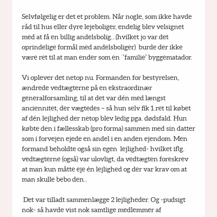
Selvfølgelig er det et problem. Når nogle, som ikke havde  
råd til hus eller dyre lejeboliger, endelig blev velsignet 
med at få en billig andelsbolig…(hvilket jo var det 
oprindelige formål med andelsboliger)  burde der ikke 
være ret til at man ender som en ´’familie’ byggematador.
Vi oplever det netop nu. Formanden for bestyrelsen, 
ændrede vedtægterne på en ekstraordinær 
generalforsamling, til at det var dén med længst 
anciennitet, der vægtedes – så hun selv fik 1.ret til købet 
af dén lejlighed der netop blev ledig pga. dødsfald. Hun 
købte den i fællesskab (pro forma) sammen med sin datter 
som i forvejen ejede en andel i en anden ejendom. Men 
formand beholdte også sin egen  lejlighed- hvilket iflg. 
vedtægterne (også) var ulovligt, da vedtægten foreskrev 
at man kun måtte eje én lejlighed og der var krav om at 
man skulle bebo den..
 Det var tilladt sammenlægge 2 lejligheder. Og -pudsigt 
nok- så havde vist nok samtlige medlemmer af 