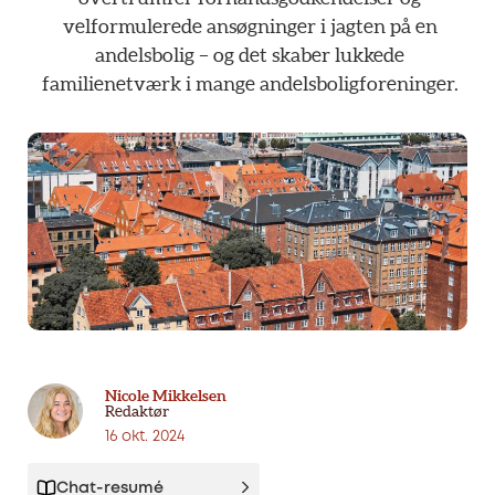
velformulerede
ansøgninger
i
jagten
på
en
andelsbolig
–
og
det
skaber
lukkede
familienetværk
i
mange
andelsboligforeninger.
Nicole Mikkelsen
Redaktør
16 okt. 2024
Chat-resumé