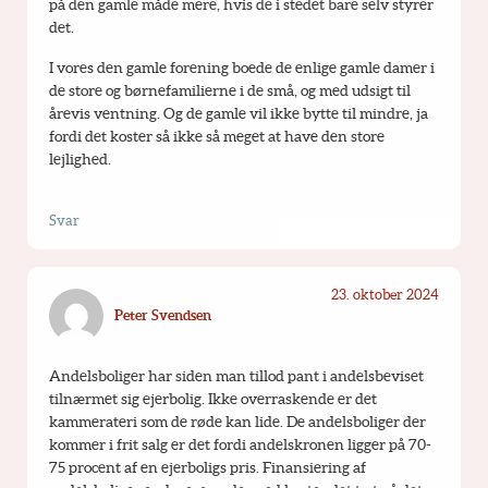
på den gamle måde mere, hvis de i stedet bare selv styrer 
det. 
I vores den gamle forening boede de enlige gamle damer i 
de store og børnefamilierne i de små, og med udsigt til 
årevis ventning. Og de gamle vil ikke bytte til mindre, ja 
fordi det koster så ikke så meget at have den store 
lejlighed.
Svar
23. oktober 2024
Peter Svendsen
Andelsboliger har siden man tillod pant i andelsbeviset 
tilnærmet sig ejerbolig. Ikke overraskende er det 
kammerateri som de røde kan lide. De andelsboliger der 
kommer i frit salg er det fordi andelskronen ligger på 70-
75 procent af en ejerboligs pris. Finansiering af 