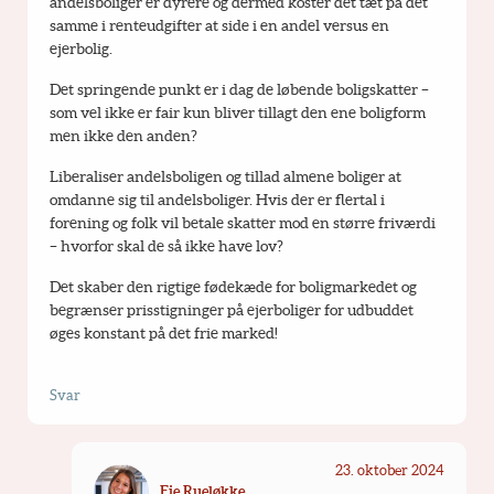
andelsboliger er dyrere og dermed koster det tæt på det 
samme i renteudgifter at side i en andel versus en 
ejerbolig. 
Det springende punkt er i dag de løbende boligskatter – 
som vel ikke er fair kun bliver tillagt den ene boligform 
men ikke den anden?
Liberaliser andelsboligen og tillad almene boliger at 
omdanne sig til andelsboliger. Hvis der er flertal i 
forening og folk vil betale skatter mod en større friværdi 
– hvorfor skal de så ikke have lov? 
Det skaber den rigtige fødekæde for boligmarkedet og 
begrænser prisstigninger på ejerboliger for udbuddet 
øges konstant på det frie marked!
Svar
23. oktober 2024
Fie Rueløkke