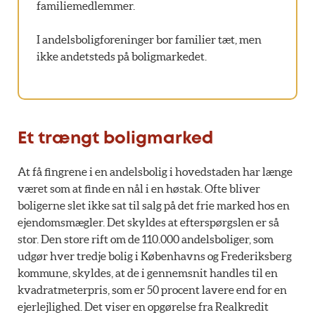
familiemedlemmer.
I andelsboligforeninger bor familier tæt, men
ikke andetsteds på boligmarkedet.
Et trængt boligmarked
At få fingrene i en andelsbolig i hovedstaden har længe
været som at finde en nål i en høstak. Ofte bliver
boligerne slet ikke sat til salg på det frie marked hos en
ejendomsmægler. Det skyldes at efterspørgslen er så
stor. Den store rift om de 110.000 andelsboliger, som
udgør hver tredje bolig i Københavns og Frederiksberg
kommune, skyldes, at de i gennemsnit handles til en
kvadratmeterpris, som er 50 procent lavere end for en
ejerlejlighed. Det viser en opgørelse fra Realkredit