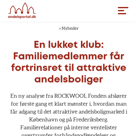
«
Nyheder
En
lukket
klub:
Familiemedlemmer
får
fortrinsret
til
attraktive
andelsboliger
En
ny
analyse
fra
ROCKWOOL
Fonden
afslører
for
første
gang
et
klart
mønster
i,
hvordan
man
får
adgang
til
det
attraktive
andelsboligmarked
i
København
og
på
Frederiksberg.
Familierelationer
på
interne
ventelister
overtrumfer
forhåndsgodkendelser
og