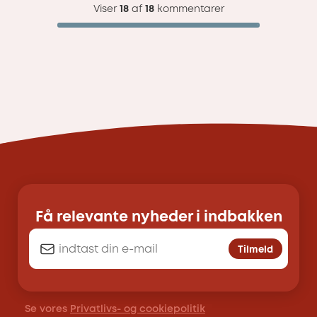
Viser
18
af
18
kommentarer
Få relevante nyheder i indbakken
Tilmeld
Se vores
Privatlivs- og cookiepolitik