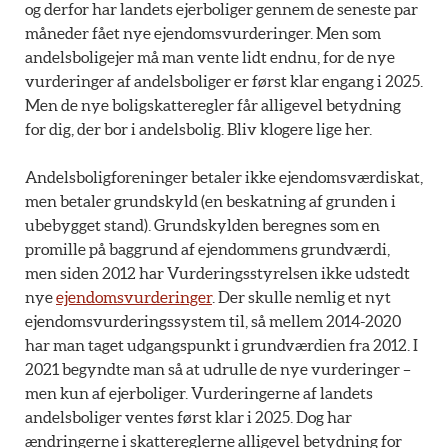
og derfor har landets ejerboliger gennem de seneste par
måneder fået nye ejendomsvurderinger. Men som
andelsboligejer må man vente lidt endnu, for de nye
vurderinger af andelsboliger er først klar engang i 2025.
Men de nye boligskatteregler får alligevel betydning
for dig, der bor i andelsbolig. Bliv klogere lige her.
Andelsboligforeninger betaler ikke ejendomsværdiskat,
men betaler grundskyld (en beskatning af grunden i
ubebygget stand). Grundskylden beregnes som en
promille på baggrund af ejendommens grundværdi,
men siden 2012 har Vurderingsstyrelsen ikke udstedt
nye
ejendomsvurderinger
. Der skulle nemlig et nyt
ejendomsvurderingssystem til, så mellem 2014-2020
har man taget udgangspunkt i grundværdien fra 2012. I
2021 begyndte man så at udrulle de nye vurderinger –
men kun af ejerboliger. Vurderingerne af landets
andelsboliger ventes først klar i 2025. Dog har
ændringerne i skattereglerne alligevel betydning for