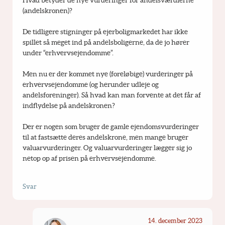
Hvad betyder de nye vurderinger for andelsværdierne 
(andelskronen)?
De tidligere stigninger på ejerboligmarkedet har ikke 
spillet så meget ind på andelsboligerne, da de jo hører 
under “erhvervsejendomme”.
Men nu er der kommet nye (foreløbige) vurderinger på 
erhvervsejendomme (og herunder udleje og 
andelsforeninger). Så hvad kan man forvente at det får af 
indflydelse på andelskronen?
Der er nogen som bruger de gamle ejendomsvurderinger 
til at fastsætte deres andelskrone, men mange bruger 
valuarvurderinger. Og valuarvurderinger lægger sig jo 
netop op af prisen på erhvervsejendomme.
Svar
14. december 2023