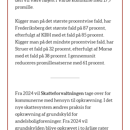
den vil være højest i Varde kommune med 17,7
promille.
Kigger man på det største procentvise fald, har
Frederiksberg det største fald på 87 procent,
efterfulgt af KBH med et fald på 85 procent.
Kigger man på det mindste procentvise fald, har
Struer et fald på 32 procent, efterfulgt af Morsø
med et fald på 38 procent. I gennemsnit
reduceres promillesatserne med 61 procent.
Fra 2024 vil
Skatteforvaltningen
tage over for
kommunerne med hensyn til opkrævning. I det
nye skattesystem ændres praksis for
opkrævning af grundskyld for
andelsboligforeninger. Fra 2024 vil
grundskylden blive opkrævet i to årlige rater