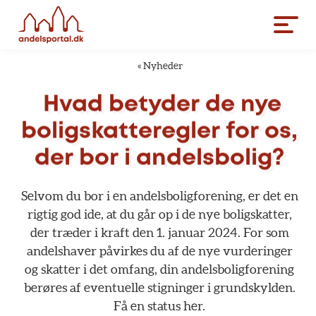
«
Nyheder
Hvad
betyder
de
nye
boligskatteregler
for
os,
der
bor
i
andelsbolig?
Selvom
du
bor
i
en
andelsboligforening,
er
det
en
rigtig
god
ide,
at
du
går
op
i
de
nye
boligskatter,
der
træder
i
kraft
den
1.
januar
2024.
For
som
andelshaver
påvirkes
du
af
de
nye
vurderinger
og
skatter
i
det
omfang,
din
andelsboligforening
berøres
af
eventuelle
stigninger
i
grundskylden.
Få
en
status
her.