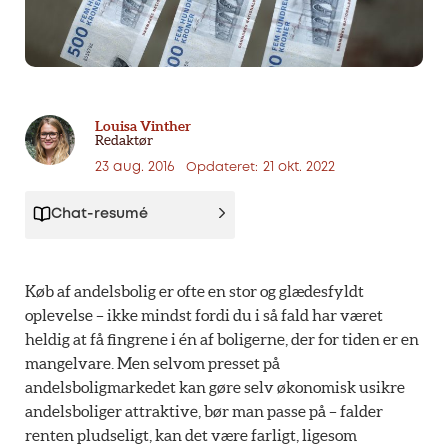
Louisa Vinther
Redaktør
23 aug. 2016
21 okt. 2022
Opdateret:
Chat-resumé
Køb af andelsbolig er ofte en stor og glædesfyldt
oplevelse – ikke mindst fordi du i så fald har været
heldig at få fingrene i én af boligerne, der for tiden er en
mangelvare. Men selvom presset på
andelsboligmarkedet kan gøre selv økonomisk usikre
andelsboliger attraktive, bør man passe på – falder
renten pludseligt, kan det være farligt, ligesom