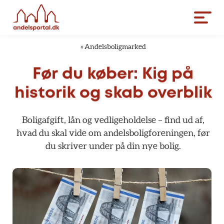
«
Andelsboligmarked
Før
du
køber:
Kig
på
historik
og
skab
overblik
Boligafgift,
lån
og
vedligeholdelse
–
find
ud
af,
hvad
du
skal
vide
om
andelsboligforeningen,
før
du
skriver
under
på
din
nye
bolig.