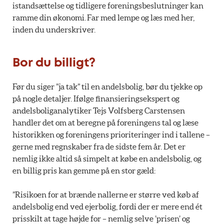
istandsættelse og tidligere foreningsbeslutninger kan
ramme din økonomi. Far med lempe og læs med her,
inden du underskriver.
Bor du billigt?
Før du siger ”ja tak” til en andelsbolig, bør du tjekke op
på nogle detaljer. Ifølge finansieringsekspert og
andelsboliganalytiker Tejs Volfsberg Carstensen
handler det om at beregne på foreningens tal og læse
historikken og foreningens prioriteringer ind i tallene –
gerne med regnskaber fra de sidste fem år. Det er
nemlig ikke altid så simpelt at købe en andelsbolig, og
en billig pris kan gemme på en stor gæld:
”Risikoen for at brænde nallerne er større ved køb af
andelsbolig end ved ejerbolig, fordi der er mere end ét
prisskilt at tage højde for – nemlig selve ’prisen’ og