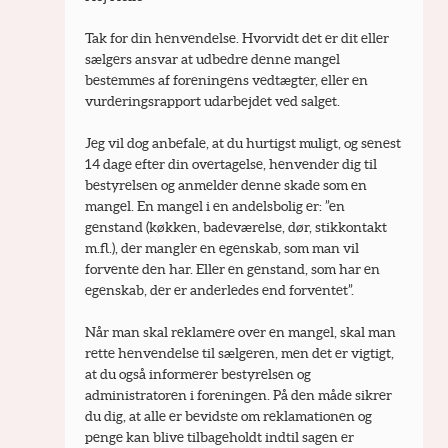
Tak for din henvendelse. Hvorvidt det er dit eller 
sælgers ansvar at udbedre denne mangel 
bestemmes af foreningens vedtægter, eller en 
vurderingsrapport udarbejdet ved salget.
Jeg vil dog anbefale, at du hurtigst muligt, og senest 
14 dage efter din overtagelse, henvender dig til 
bestyrelsen og anmelder denne skade som en 
mangel. En mangel i en andelsbolig er: ”en 
genstand (køkken, badeværelse, dør, stikkontakt 
m.fl.), der mangler en egenskab, som man vil 
forvente den har. Eller en genstand, som har en 
egenskab, der er anderledes end forventet”.
Når man skal reklamere over en mangel, skal man 
rette henvendelse til sælgeren, men det er vigtigt, 
at du også informerer bestyrelsen og 
administratoren i foreningen. På den måde sikrer 
du dig, at alle er bevidste om reklamationen og 
penge kan blive tilbageholdt indtil sagen er 