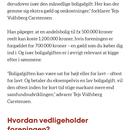
derudover især den månedlige boligafgift. Her kan der
gemme sig ekstra gæld og omkostninger,” forklarer Tejs
Volfsberg Carstensen.
Han påpeger, at en andelsbolig til fx 500.000 kroner
reelt kan koste 1.200.000 kroner, hvis foreningen er
forgældet for 700.000 kroner – en gæld som du køber dig
ind i. Og især boligafgiften er i øvrigt relevant at kigge
efter i sømmene:
”Boligafgiften kan være sat for højt eller for lavt – oftest
for lavt. Og betaler du eksempelvis en lav boligafgift, vil
den oftest inden for kort tid stige markant mere end
samfundsudviklingen,” advarer Tejs Volfsberg
Carstensen.
Hvordan vedligeholder
foreningen?