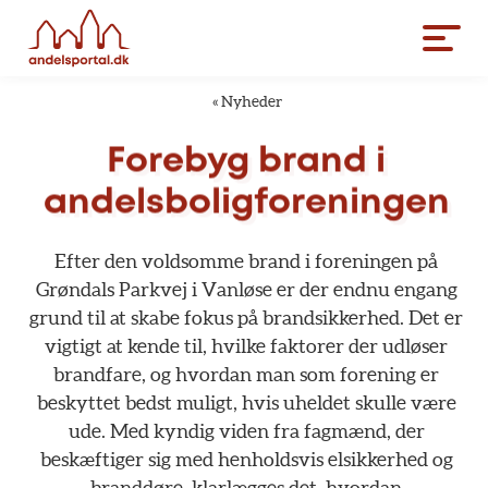
«
Nyheder
Forebyg
brand
i
andelsboligforeningen
Efter
den
voldsomme
brand
i
foreningen
på
Grøndals
Parkvej
i
Vanløse
er
der
endnu
engang
grund
til
at
skabe
fokus
på
brandsikkerhed.
Det
er
vigtigt
at
kende
til,
hvilke
faktorer
der
udløser
brandfare,
og
hvordan
man
som
forening
er
beskyttet
bedst
muligt,
hvis
uheldet
skulle
være
ude.
Med
kyndig
viden
fra
fagmænd,
der
beskæftiger
sig
med
henholdsvis
elsikkerhed
og
branddøre,
klarlægges
det,
hvordan