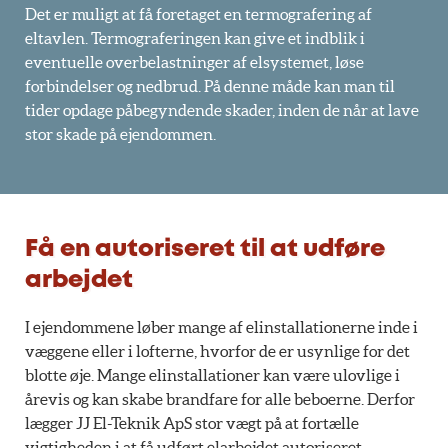
Det er muligt at få foretaget en termografering af
eltavlen. Termograferingen kan give et indblik i
eventuelle overbelastninger af elsystemet, løse
forbindelser og nedbrud. På denne måde kan man til
tider opdage påbegyndende skader, inden de når at lave
stor skade på ejendommen.
Få en autoriseret til at udføre
arbejdet
I ejendommene løber mange af elinstallationerne inde i
væggene eller i lofterne, hvorfor de er usynlige for det
blotte øje. Mange elinstallationer kan være ulovlige i
årevis og kan skabe brandfare for alle beboerne. Derfor
lægger JJ El-Teknik ApS stor vægt på at fortælle
vigtigheden i at få udført elarbejdet autoriseret.