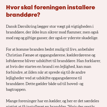
Hvor skal foreningen installere
branddøre?
Dansk Dørsikring lægger stor vægt på vigtigheden i
branddøre, der ikke kun sikrer mod flammer, men også
mod røg og giftige gasser, der også er yderste skadelige.
For at komme branden bedst mulig til livs, anbefaler
Christian Fænøe at opgangsdørene, kælderdørene og
loftdørene bliver udskiftet til branddøre. Han forklarer,
at hvis der startes en brand i en lejlighed, kan man
forhindre, at ilden når at sprede sig til de andre
lejligheder ved at udskifte opgangsdørene til
branddøre. Dette gælder både ud til hoved- og
bagtrappen.
Mange foreninger har en kælder, og her er det særdeles
vigtigt at få installeret en branddør. ”Hvis der opstår