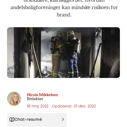
andelsboligforeninger
kan
mindske
risikoen
for
brand.
Nicole Mikkelsen
Redaktør
18 maj 2022
01 dec. 2022
Opdateret:
Chat-resumé