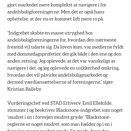
gjort markedet mere komplekst at navigere i for
andelsboligforeningerne. Men det er også hans
opfattelse, at der nu er kommet lidt mere ro på.
“Indgrebet skabte en masse utryghed hos
andelsboligforeningerne for, hvordan den nærmeste
fremtid vil udarte sig. Da loven kom, var medierne fyldt
med dommedagsprofetier, der gik både i den ene og den
anden retning. Jeg oplevede, at det var vanskeligt at
navigere i det, og jeg oplevede en usikkerhed omkring,
hvordan det vil påvirke andelsboligmarkedet og
dermed værdiansættelserne af foreningerne,” siger
Kristian Balleby.
Vurderingschef ved STAD Erhverv, Emil Ellekilde,
stemmer i og beskriver Blackstone-indgrebet som noget
‘mudret i en i forvejen mudret gryde’. “Blackstone-
reglerne er noget mudret, som man hælder op i en i
forvejen meget mudret gryde. En gryde, hvor der