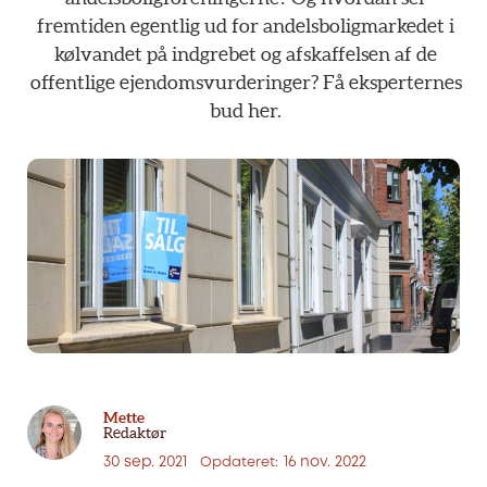
fremtiden
egentlig
ud
for
andelsboligmarkedet
i
kølvandet
på
indgrebet
og
afskaffelsen
af
de
offentlige
ejendomsvurderinger?
Få
eksperternes
bud
her.
Mette
Redaktør
30 sep. 2021
16 nov. 2022
Opdateret: