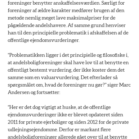
foreninger benytter anskaffelsesværdien. Særligt for
foreninger af ældre karakter medfører brugen af den
metode nemlig meget lave maksimalpriser for de
pågældende andelshavere. Af samme grund henviser
han til den principielle problematik i afskaffelsen af de
offentlige ejendomsvurderinger.
“Problematikken ligger i det principielle og filosofiske i,
at andelsboligforeninger skal have lov til at benytte en
offentligt bestemt vurdering, der ikke koster dem det
samme som en valuarvurdering. Det efterlader så
spørgsmålet om, hvad de foreninger nu gør?” siger Marc
Andersen og fortsætter:
“Her er det dog vigtigt at huske, at de offentlige
ejendomsvurderinger ikke er blevet opdateret siden
2011 for private ejerboliger og siden 2012 for de private
udlejningsejendomme. Derfor er markant flere
andelsboligforeninger allerede gået over til at benytte