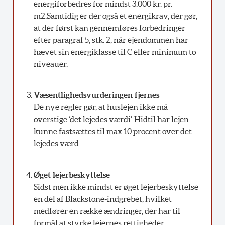
energiforbedres for mindst 3.000 kr. pr.
m2.Samtidig er der også et energikrav, der gør,
at der først kan gennemføres forbedringer
efter paragraf 5, stk. 2, når ejendommen har
hævet sin energiklasse til C eller minimum to
niveauer.
Væsentlighedsvurderingen fjernes
De nye regler gør, at huslejen ikke må
overstige ‘det lejedes værdi’. Hidtil har lejen
kunne fastsættes til max 10 procent over det
lejedes værd.
Øget lejerbeskyttelse
Sidst men ikke mindst er øget lejerbeskyttelse
en del af Blackstone-indgrebet, hvilket
medfører en række ændringer, der har til
formål at styrke lejernes rettigheder.