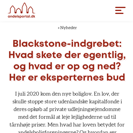
«
Nyheder
Blackstone-indgrebet:
Hvad
skete
der
egentlig,
og
hvad
er
op
og
ned?
Her
er
eksperternes
bud
I
juli
2020
kom
den
nye
boliglov.
En
lov,
der
skulle
stoppe
store
udenlandske
kapitalfonde
i
deres
opkøb
af
private
udlejningsejendomme
med
det
formål
at
leje
lejlighederne
ud
til
tårnhøje
priser.
Men
hvad
har
loven
betydet
for
andelsboligforeningerne?
Og
hvordan
ser