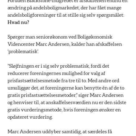
Foruden Blackstone-indgrebet er afskaffelsen endnu en
ændring på andelsboligmarkedet, der har fået mange
andelsboligforeninger til at stille sig selv spørgsmålet:
Hvad nu?
Spørger man seniorøkonom ved Boligøkonomisk
Videncenter Marc Andersen, kalder han afskaffelsen
‘problematisk’.
“Sløjfningen er i sig selv problematisk, fordi det
reducerer foreningernes mulighed for valg af
prisfastsættelsesmetode fra tre til to. Med andre ord
umuliggør det, at foreningerne kan benytte én af de to
gratis prisfastsættelsesmetoder,” siger Marc Andersen
og henviser til, at anskaffelsesværdien nu er den sidste
gratis vurderingsmetode, hvis foreningen ønsker en
opdateret vurdering.
Marc Andersen uddyber samtidig, at særdeles få