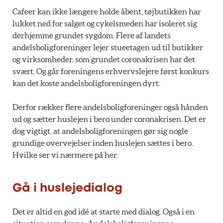
Cafeer kan ikke længere holde åbent, tøjbutikken har
lukket ned for salget og cykelsmeden har isoleret sig
derhjemme grundet sygdom. Flere af landets
andelsboligforeninger lejer stueetagen ud til butikker
og virksomheder, som grundet coronakrisen har det
svært. Og går foreningens erhvervslejere først konkurs
kan det koste andelsboligforeningen dyrt.
Derfor rækker flere andelsboligforeninger også hånden
ud og sætter huslejen i bero under coronakrisen. Det er
dog vigtigt, at andelsboligforeningen gør sig nogle
grundige overvejelser inden huslejen sættes i bero.
Hvilke ser vi nærmere på her:
Gå i huslejedialog
Det er altid en god idé at starte med dialog. Også i en