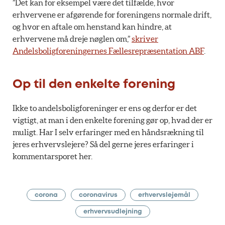
”Det kan for eksempel være det tilfælde, hvor
erhvervene er afgørende for foreningens normale drift,
og hvor en aftale om henstand kan hindre, at
erhvervene må dreje nøglen om,”
skriver
Andelsboligforeningernes Fællesrepræsentation ABF
.
Op til den enkelte forening
Ikke to andelsboligforeninger er ens og derfor er det
vigtigt, at man i den enkelte forening gør op, hvad der er
muligt. Har I selv erfaringer med en håndsrækning til
jeres erhvervslejere? Så del gerne jeres erfaringer i
kommentarsporet her.
corona
coronavirus
erhvervslejemål
erhvervsudlejning