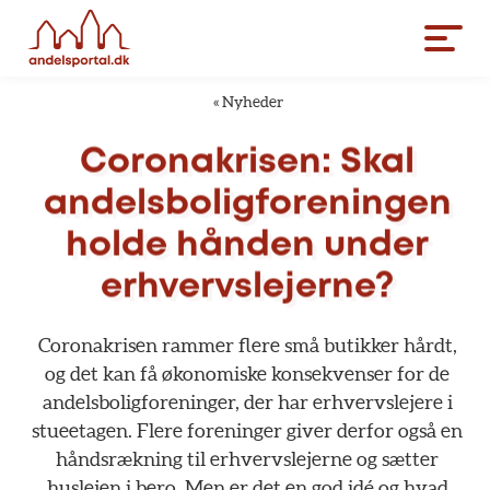
«
Nyheder
Coronakrisen:
Skal
andelsboligforeningen
holde
hånden
under
erhvervslejerne?
Coronakrisen
rammer
flere
små
butikker
hårdt,
og
det
kan
få
økonomiske
konsekvenser
for
de
andelsboligforeninger,
der
har
erhvervslejere
i
stueetagen.
Flere
foreninger
giver
derfor
også
en
håndsrækning
til
erhvervslejerne
og
sætter
huslejen
i
bero.
Men
er
det
en
god
idé
og
hvad