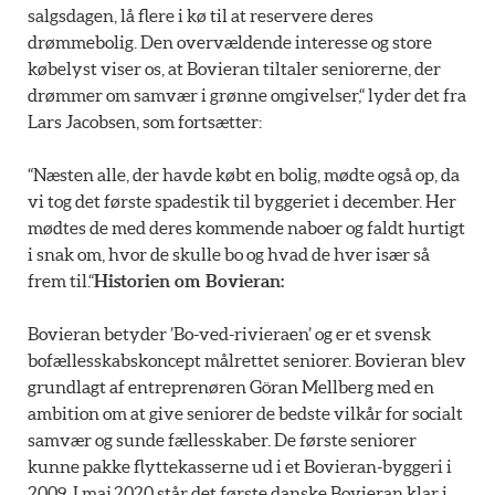
salgsdagen, lå flere i kø til at reservere deres
drømmebolig. Den overvældende interesse og store
købelyst viser os, at Bovieran tiltaler seniorerne, der
drømmer om samvær i grønne omgivelser,“ lyder det fra
Lars Jacobsen, som fortsætter:
“Næsten alle, der havde købt en bolig, mødte også op, da
vi tog det første spadestik til byggeriet i december. Her
mødtes de med deres kommende naboer og faldt hurtigt
i snak om, hvor de skulle bo og hvad de hver især så
frem til.“
Historien om Bovieran:
Bovieran betyder ’Bo-ved-rivieraen’ og er et svensk
bofællesskabskoncept målrettet seniorer. Bovieran blev
grundlagt af entreprenøren Göran Mellberg med en
ambition om at give seniorer de bedste vilkår for socialt
samvær og sunde fællesskaber. De første seniorer
kunne pakke flyttekasserne ud i et Bovieran-byggeri i
2009. I maj 2020 står det første danske Bovieran klar i