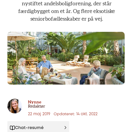
nystiftet
andelsboligforening,
der
står
færdigbygget
om
et
år.
Og
flere
eksotiske
seniorbofællesskaber
er
på
vej.
Nynne
Redaktør
22 maj 2019
14 okt. 2022
Opdateret:
Chat-resumé