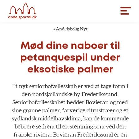
«
Andelsbolig Nyt
Mød
dine
naboer
til
petanquespil
under
eksotiske
palmer
Et
nyt
seniorbofællesskab
er
ved
at
tage
form
i
den
nordsjællandske
by
Frederikssund.
Seniorbofællesskabet
hedder
Bovieran
og
med
sine
grønne
palmer,
farverige
citrustræer
og
et
sydlandsk
middelhavsklima,
kan
de
kommende
beboere
se
frem
til
en
stemning
som
ved
den
franske
riviera.
Bovieran
Frederikssund
er
en