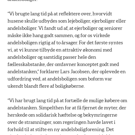
“Vi brugte lang tid på at reflektere over, hvorvidt
husene skulle udbydes som lejeboliger, ejerboliger eller
andelsboliger. Vi fandt ud af, at ejerboliger og seniorer
måske ikke hang godt sammen, og for os virkede
andelsboligen rigtig af to årsager. For det første syntes
vi, at vi kunne tilbyde en attraktiv økonomi med
andelsboliger og samtidig passer hele den
fællesskabstanke, der omfavner konceptet godt med
andelstanken,“ forklarer Lars Jacobsen, der oplevede en
udfordring ved, at andelsboligen som boform var
ukendt blandt flere af boligkøberne.
“Vi har brugt lang tid på at fortælle de mulige købere om
andelstanken. Simpelthen for at få fjernet de myter, der
herskede om solidarisk hæftelse og bekymringerne
over de stramninger, som regeringen havde lavet i
forhold til at stifte en ny andelsboligforening. Det