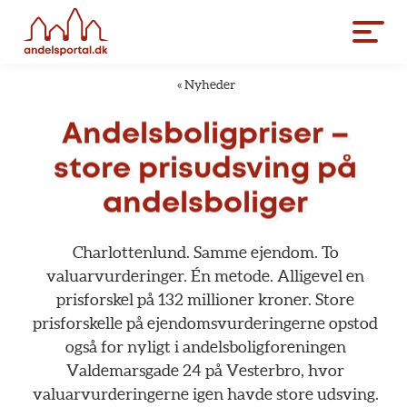
«
Nyheder
Andelsboligpriser
–
store
prisudsving
på
andelsboliger
Charlottenlund.
Samme
ejendom.
To
valuarvurderinger.
Én
metode.
Alligevel
en
prisforskel
på
132
millioner
kroner.
Store
prisforskelle
på
ejendomsvurderingerne
opstod
også
for
nyligt
i
andelsboligforeningen
Valdemarsgade
24
på
Vesterbro,
hvor
valuarvurderingerne
igen
havde
store
udsving.