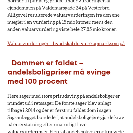
normer til punkt og prikke under vurderingen af
ejendommen på Valdemarsgade 24 på Vesterbro.
Alligevel resulterede valuarvurderingen fra den ene
mægler i en vurdering på 15 mio kroner, mens den
anden valuarvurdering viste hele 27,85 mio kroner.
Valuarvurderinger – hvad skal du være opmærksom på
Dommen er faldet –
andelsboligpriser må svinge
med 100 procent
Flere sager med store prisudsving på andelsboliger er
mundet ud i retssager. De første sager blev anlagt
tilbage i 2014 og der er først nu faldet dom i sagen.
Sagsanlægget bundede i, at andelsboligejere gjorde krav
på en erstatning efter unaturligt lave
valuarvurderinger. Flere af andelsboligejerne krævede