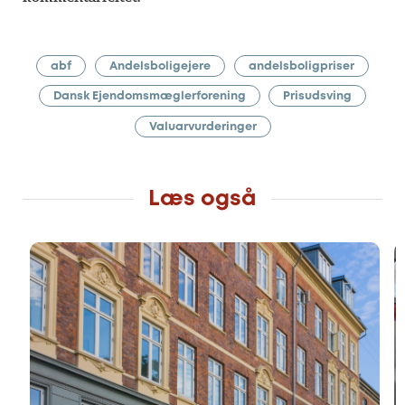
abf
Andelsboligejere
andelsboligpriser
Dansk Ejendomsmæglerforening
Prisudsving
Valuarvurderinger
Læs også