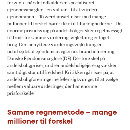
forvente, når de indkalder en specialiseret
ejendomsmægler – en valuar – til at vurdere
ejendommen. To værdiansættelser med mange
millioner til forskel hører ikke til tilfældighederne. De
enorme prisudsving på andelsboliger sker regelmæssigt
til trods for samme vurderingsvejledning er taget i
brug. Den benyttede vurderingsvejledning er
udarbejdet af ejendomsmæglernes brancheforening,
Danske Ejendomsmæglere (DE). De store skel på
andelsboligpriser, undrer andelsboligejere og vækker
samtidigt stor utilfredshed. Kritikken går især på, at
andelsboligforeningerne føler sig tvunget til at vælge
mellem valuarvurderinger, der har enorme
prisforskelle.
Samme regnemetode – mange
millioner til forskel