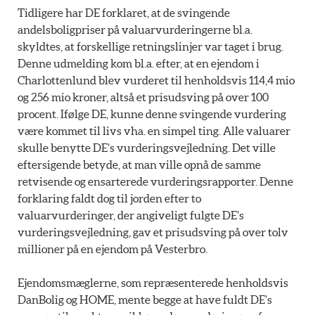
Tidligere har DE forklaret, at de svingende
andelsboligpriser på valuarvurderingerne bl.a.
skyldtes, at forskellige retningslinjer var taget i brug.
Denne udmelding kom bl.a. efter, at en ejendom i
Charlottenlund blev vurderet til henholdsvis 114,4 mio
og 256 mio kroner, altså et prisudsving på over 100
procent. Ifølge DE, kunne denne svingende vurdering
være kommet til livs vha. en simpel ting. Alle valuarer
skulle benytte DE’s vurderingsvejledning. Det ville
eftersigende betyde, at man ville opnå de samme
retvisende og ensarterede vurderingsrapporter. Denne
forklaring faldt dog til jorden efter to
valuarvurderinger, der angiveligt fulgte DE’s
vurderingsvejledning, gav et prisudsving på over tolv
millioner på en ejendom på Vesterbro.
Ejendomsmæglerne, som repræsenterede henholdsvis
DanBolig og HOME, mente begge at have fuldt DE’s