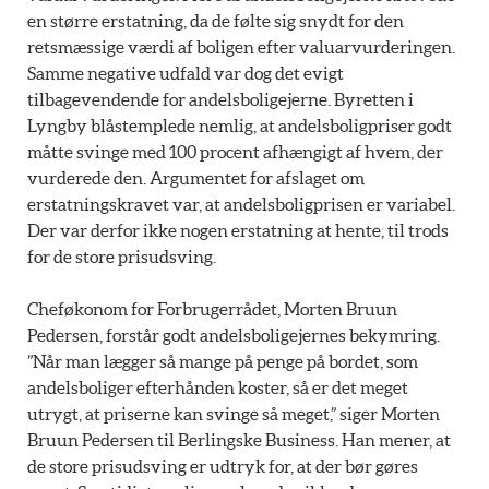
en større erstatning, da de følte sig snydt for den
retsmæssige værdi af boligen efter valuarvurderingen.
Samme negative udfald var dog det evigt
tilbagevendende for andelsboligejerne. Byretten i
Lyngby blåstemplede nemlig, at andelsboligpriser godt
måtte svinge med 100 procent afhængigt af hvem, der
vurderede den. Argumentet for afslaget om
erstatningskravet var, at andelsboligprisen er variabel.
Der var derfor ikke nogen erstatning at hente, til trods
for de store prisudsving.
Cheføkonom for Forbrugerrådet, Morten Bruun
Pedersen, forstår godt andelsboligejernes bekymring.
”Når man lægger så mange på penge på bordet, som
andelsboliger efterhånden koster, så er det meget
utrygt, at priserne kan svinge så meget,” siger Morten
Bruun Pedersen til Berlingske Business. Han mener, at
de store prisudsving er udtryk for, at der bør gøres