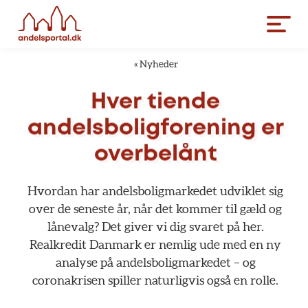
«
Nyheder
Hver
tiende
andelsboligforening
er
overbelånt
Hvordan
har
andelsboligmarkedet
udviklet
sig
over
de
seneste
år,
når
det
kommer
til
gæld
og
lånevalg?
Det
giver
vi
dig
svaret
på
her.
Realkredit
Danmark
er
nemlig
ude
med
en
ny
analyse
på
andelsboligmarkedet
–
og
coronakrisen
spiller
naturligvis
også
en
rolle.