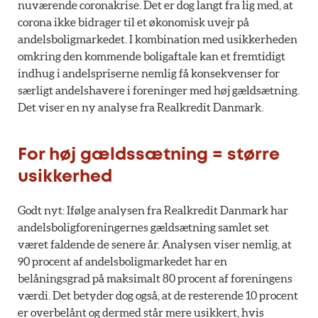
nuværende coronakrise. Det er dog langt fra lig med, at
corona ikke bidrager til et økonomisk uvejr på
andelsboligmarkedet. I kombination med usikkerheden
omkring den kommende boligaftale kan et fremtidigt
indhug i andelspriserne nemlig få konsekvenser for
særligt andelshavere i foreninger med høj gældsætning.
Det viser en ny analyse fra Realkredit Danmark.
For høj gældssætning = større
usikkerhed
Godt nyt: Ifølge analysen fra Realkredit Danmark har
andelsboligforeningernes gældsætning samlet set
været faldende de senere år. Analysen viser nemlig, at
90 procent af andelsboligmarkedet har en
belåningsgrad på maksimalt 80 procent af foreningens
værdi. Det betyder dog også, at de resterende 10 procent
er overbelånt og dermed står mere usikkert, hvis