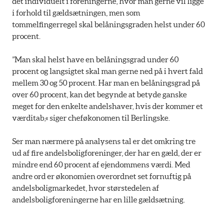
det individuelt i foreningerne, hvor man gerne vil ligge
i forhold til gældsætningen, men som
tommelfingerregel skal belåningsgraden helst under 60
procent.
”Man skal helst have en belåningsgrad under 60
procent og langsigtet skal man gerne ned på i hvert fald
mellem 30 og 50 procent. Har man en belåningsgrad på
over 60 procent, kan det begynde at betyde ganske
meget for den enkelte andelshaver, hvis der kommer et
værditab,« siger cheføkonomen til Berlingske.
Ser man nærmere på analysens tal er det omkring tre
ud af fire andelsboligforeninger, der har en gæld, der er
mindre end 60 procent af ejendommens værdi. Med
andre ord er økonomien overordnet set fornuftig på
andelsboligmarkedet, hvor størstedelen af
andelsboligforeningerne har en lille gældsætning.