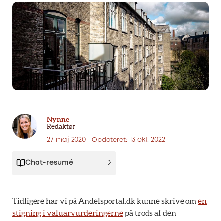
Nynne
Redaktør
27 maj 2020
13 okt. 2022
Opdateret:
Chat-resumé
Tidligere har vi på Andelsportal.dk kunne skrive om
en
stigning i valuarvurderingerne
på trods af den