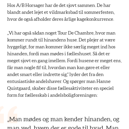
Hos A/B Horsager har de det sjovt sammen. De har
blandt andet lejet et vildmarksbad til sommerfesten,
hvor de også afholder deres årlige kagekonkurrence.
„Vi har også sådan noget Tour De Chambre, hvor man
kommer rundt til hinandens huse. Det plejer at være
hyggeligt, for man kommer ikke særlig meget ind hos
hinanden, fordi man mødes i fælleshuset. Så det er
meget sjovt en gang imellem. Fordi husene er meget ens,
får man nogle fif til, hvordan man kan gøre et eller
andet smart eller indrette sig,“ lyder det fra den
entusiastiske andelshaver. Og spørger man Hanne
Quistgaard, skaber disse fællesaktiviteter en speciel
form for fællesskab i andelsboligforeningen:
„Man mødes og man kender hinanden, og
man ved, hvem der er gode til hvad. Man