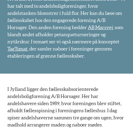
har talt med to andelsboligforeninger, hvor
andelstanken blomstrer i fuld flor. Her kan du læse om
fællesskabet hos den engagerede forening A/B
Horsager. Den anden forening hedder
AB Marsvej
, som
blandt andet afholder petanqueturneringer og
nytårskur. I temaet ser vi også nærmere på konceptet
TagTomat
, der samler naboer i foreninger gennem
etableringen af grønne fællesskaber.
I Jylland ligger den fællesskabsorienterede
andelsboligforening A/B Horsager. Her har
andelshavere siden 1989, hvor foreningen blev stiftet,
afholdt fællesspisning i foreningens fælleshus. I dag
spiser andelshaverne sammen tre gange om ugen, hvor
madhold arrangerer maden og naboer mødes.