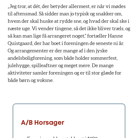
„Jeg tror, at dét, der betyder allermest, er når vi mødes
til aftensmad. Så sidder man jo typisk og snakker om,
hvem der skal huske at rydde sne, og hvad der skal ske i
næste uge. Vi vender tingene, så det ikke bliver træls, og
så kan man lige få arrangeret noget,“ fortæller Hanne
Quistgaard, der har boet i foreningen de seneste ni år.
Og arrangementer er der mange af i den jyske
andelsboligforening, som både holder sommerfest,
julehygge, spilleaftner og meget mere. De mange
aktiviteter samler foreningen og er til stor glæde for
både børn og voksne.
A/B Horsager