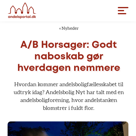
«
Nyheder
A/B
Horsager:
Godt
naboskab
gør
hverdagen
nemmere
Hvordan
kommer
andelsboligfællesskabet
til
udtryk
idag?
Andelsbolig
Nyt
har
talt
med
en
andelsboligforening,
hvor
andelstanken
blomstrer
i
fuldt
flor.